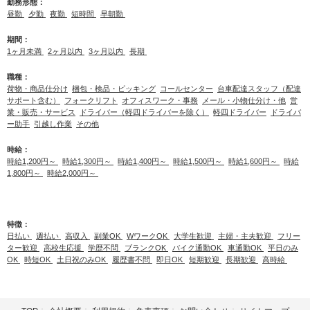
勤務形態：
昼勤
夕勤
夜勤
短時間
早朝勤
期間：
1ヶ月未満
2ヶ月以内
3ヶ月以内
長期
職種：
荷物・商品仕分け
梱包・検品・ピッキング
コールセンター
台車配達スタッフ（配達
サポート含む）
フォークリフト
オフィスワーク・事務
メール・小物仕分け・他
営
業・販売・サービス
ドライバー（軽四ドライバーを除く）
軽四ドライバー
ドライバ
ー助手
引越し作業
その他
時給：
時給1,200円～
時給1,300円～
時給1,400円～
時給1,500円～
時給1,600円～
時給
1,800円～
時給2,000円～
特徴：
日払い
週払い
高収入
副業OK
WワークOK
大学生歓迎
主婦・主夫歓迎
フリー
ター歓迎
高校生応援
学歴不問
ブランクOK
バイク通勤OK
車通勤OK
平日のみ
OK
時短OK
土日祝のみOK
履歴書不問
即日OK
短期歓迎
長期歓迎
高時給