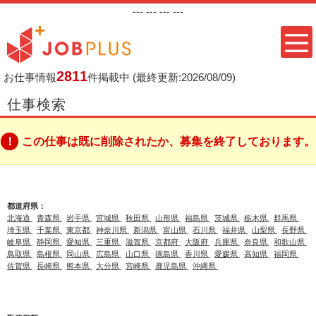
---
--- ---
---
2811
お仕事情報
件掲載中
(最終更新:2026/08/09)
仕事検索
この仕事は既に削除されたか、募集を終了しております。
都道府県：
北海道
青森県
岩手県
宮城県
秋田県
山形県
福島県
茨城県
栃木県
群馬県
埼玉県
千葉県
東京都
神奈川県
新潟県
富山県
石川県
福井県
山梨県
長野県
岐阜県
静岡県
愛知県
三重県
滋賀県
京都府
大阪府
兵庫県
奈良県
和歌山県
鳥取県
島根県
岡山県
広島県
山口県
徳島県
香川県
愛媛県
高知県
福岡県
佐賀県
長崎県
熊本県
大分県
宮崎県
鹿児島県
沖縄県