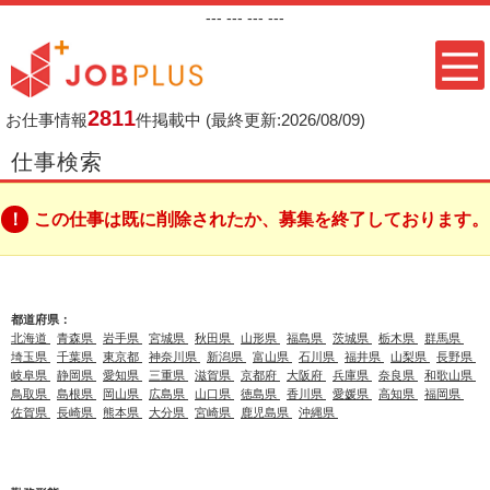
---
--- ---
---
2811
お仕事情報
件掲載中
(最終更新:2026/08/09)
仕事検索
この仕事は既に削除されたか、募集を終了しております。
都道府県：
北海道
青森県
岩手県
宮城県
秋田県
山形県
福島県
茨城県
栃木県
群馬県
埼玉県
千葉県
東京都
神奈川県
新潟県
富山県
石川県
福井県
山梨県
長野県
岐阜県
静岡県
愛知県
三重県
滋賀県
京都府
大阪府
兵庫県
奈良県
和歌山県
鳥取県
島根県
岡山県
広島県
山口県
徳島県
香川県
愛媛県
高知県
福岡県
佐賀県
長崎県
熊本県
大分県
宮崎県
鹿児島県
沖縄県