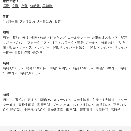
勤務形態：
昼勤
夕勤
夜勤
短時間
早朝勤
期間：
1ヶ月未満
2ヶ月以内
3ヶ月以内
長期
職種：
荷物・商品仕分け
梱包・検品・ピッキング
コールセンター
台車配達スタッフ（配達
サポート含む）
フォークリフト
オフィスワーク・事務
メール・小物仕分け・他
営
業・販売・サービス
ドライバー（軽四ドライバーを除く）
軽四ドライバー
ドライバ
ー助手
引越し作業
その他
時給：
時給1,200円～
時給1,300円～
時給1,400円～
時給1,500円～
時給1,600円～
時給
1,800円～
時給2,000円～
特徴：
日払い
週払い
高収入
副業OK
WワークOK
大学生歓迎
主婦・主夫歓迎
フリー
ター歓迎
高校生応援
学歴不問
ブランクOK
バイク通勤OK
車通勤OK
平日のみ
OK
時短OK
土日祝のみOK
履歴書不問
即日OK
短期歓迎
長期歓迎
高時給