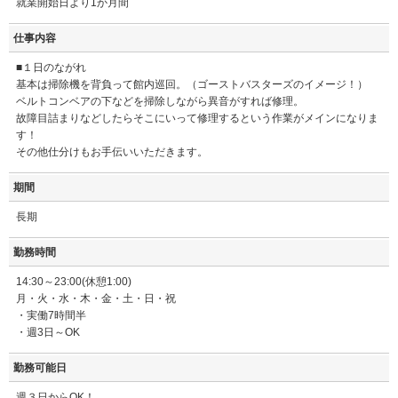
就業開始日より1か月間
仕事内容
■１日のながれ
基本は掃除機を背負って館内巡回。（ゴーストバスターズのイメージ！）
ベルトコンベアの下などを掃除しながら異音がすれば修理。
故障目詰まりなどしたらそこにいって修理するという作業がメインになりま
す！
その他仕分けもお手伝いいただきます。
期間
長期
勤務時間
14:30～23:00(休憩1:00)
月・火・水・木・金・土・日・祝
・実働7時間半
・週3日～OK
勤務可能日
週３日からOK！