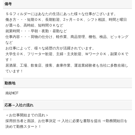
備考
ＳＧフィルダーにはあなたの生活にあった様々な仕事がございます。
働き方・・・短期ＯＫ、長期歓迎、2ヶ月～ＯＫ、シフト相談、時間と曜日
が選べる、高時給、短時間ＯＫなど
就業時間・・・早朝・夜勤・昼勤など
仕事内容・・・荷物の仕分け、軽作業、商品管理、梱包、検品、ピッキング
など
お仕事によって、様々な経歴の方が活躍されています。
大学生ＯＫ、フリーター歓迎、主婦・主夫歓迎、ＷワークＯＫ，副業ＯＫで
す！
居酒屋、工場、飲食店、接客、倉庫作業、運送業経験者も当社に多数在籍し
ています！
勤務地
南砂町F
応募～入社の流れ
＜お仕事開始までの流れ＞
採用担当者と面談、お仕事決定 ⇒ 入社に必要な書類を提出 ⇒勤務開始日を
決めて勤務スタート！