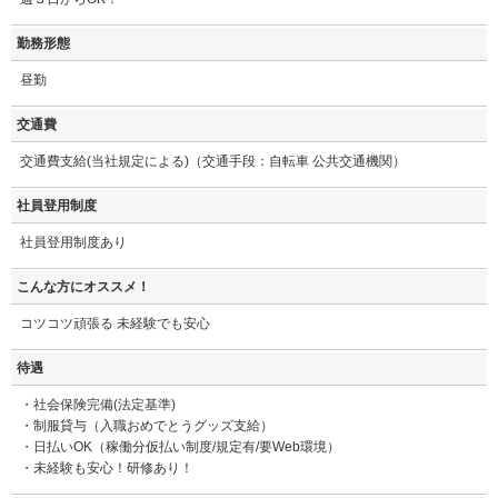
勤務形態
昼勤
交通費
交通費支給(当社規定による)（交通手段：自転車 公共交通機関）
社員登用制度
社員登用制度あり
こんな方にオススメ！
コツコツ頑張る 未経験でも安心
待遇
・社会保険完備(法定基準)
・制服貸与（入職おめでとうグッズ支給）
・日払いOK（稼働分仮払い制度/規定有/要Web環境）
・未経験も安心！研修あり！