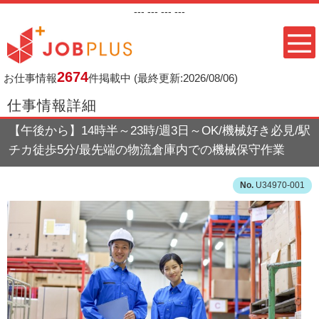
---
--- ---
---
2674
お仕事情報
件掲載中
(最終更新:2026/08/06)
仕事情報詳細
【午後から】14時半～23時/週3日～OK/機械好き必見/駅
チカ徒歩5分/最先端の物流倉庫内での機械保守作業
U34970-001