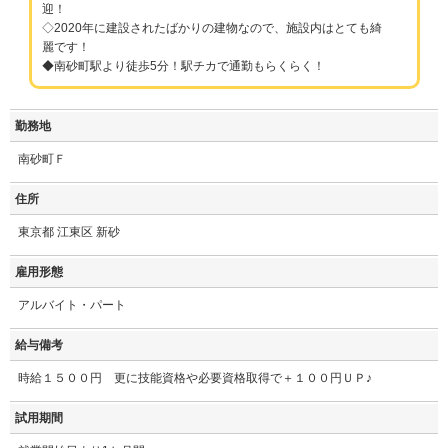
迎！
◇2020年に建設されたばかりの建物なので、施設内はとても綺
麗です！
◆南砂町駅より徒歩5分！駅チカで通勤もらくらく！
勤務地
南砂町Ｆ
住所
東京都 江東区 新砂
雇用形態
アルバイト・パート
給与備考
時給１５００円 更に技能資格や必要資格取得で＋１００円ＵＰ♪
試用期間