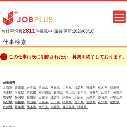
---
--- ---
---
2811
お仕事情報
件掲載中
(最終更新:2026/08/10)
仕事検索
この仕事は既に削除されたか、募集を終了しております。
都道府県：
北海道
青森県
岩手県
宮城県
秋田県
山形県
福島県
茨城県
栃木県
群馬県
埼玉県
千葉県
東京都
神奈川県
新潟県
富山県
石川県
福井県
山梨県
長野県
岐阜県
静岡県
愛知県
三重県
滋賀県
京都府
大阪府
兵庫県
奈良県
和歌山県
鳥取県
島根県
岡山県
広島県
山口県
徳島県
香川県
愛媛県
高知県
福岡県
佐賀県
長崎県
熊本県
大分県
宮崎県
鹿児島県
沖縄県