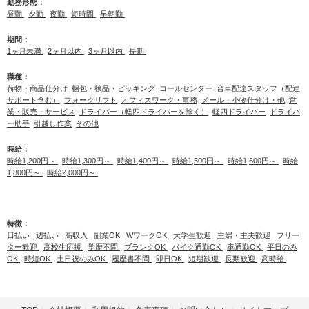
勤務形態：
昼勤
夕勤
夜勤
短時間
早朝勤
期間：
1ヶ月未満
2ヶ月以内
3ヶ月以内
長期
職種：
荷物・商品仕分け
梱包・検品・ピッキング
コールセンター
台車配達スタッフ（配達
サポート含む）
フォークリフト
オフィスワーク・事務
メール・小物仕分け・他
営
業・販売・サービス
ドライバー（軽四ドライバーを除く）
軽四ドライバー
ドライバ
ー助手
引越し作業
その他
時給：
時給1,200円～
時給1,300円～
時給1,400円～
時給1,500円～
時給1,600円～
時給
1,800円～
時給2,000円～
特徴：
日払い
週払い
高収入
副業OK
WワークOK
大学生歓迎
主婦・主夫歓迎
フリー
ター歓迎
高校生応援
学歴不問
ブランクOK
バイク通勤OK
車通勤OK
平日のみ
OK
時短OK
土日祝のみOK
履歴書不問
即日OK
短期歓迎
長期歓迎
高時給