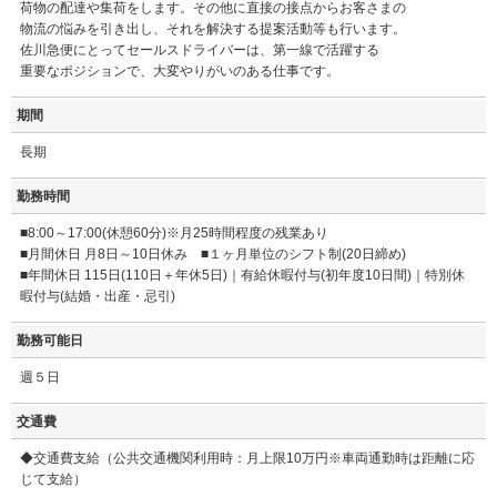
荷物の配達や集荷をします。その他に直接の接点からお客さまの
物流の悩みを引き出し、それを解決する提案活動等も行います。
佐川急便にとってセールスドライバーは、第一線で活躍する
重要なポジションで、大変やりがいのある仕事です。
期間
長期
勤務時間
■8:00～17:00(休憩60分)※月25時間程度の残業あり
■月間休日 月8日～10日休み ■１ヶ月単位のシフト制(20日締め)
■年間休日 115日(110日＋年休5日)｜有給休暇付与(初年度10日間)｜特別休
暇付与(結婚・出産・忌引)
勤務可能日
週５日
交通費
◆交通費支給（公共交通機関利用時：月上限10万円※車両通勤時は距離に応
じて支給）