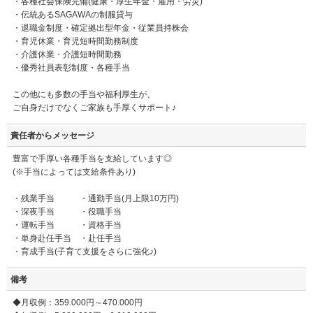
・各種社会保険完備(健康・厚生年金・雇用・労災)
・伝統あるSAGAWAの制服貸与
・退職金制度・確定拠出型年金・従業員持株会
・育児休業・育児短時間勤務制度
・介護休業・介護短時間勤務
・優秀社員表彰制度・各種手当
この他にも多数の手当や福利厚生が、
ご自身だけでなくご家族も手厚くサポート♪
責任者からメッセージ
豊富で手厚い各種手当を支給しています◎
(※手当によっては支給条件あり)
・残業手当 ・通勤手当(月上限10万円)
・深夜手当 ・役職手当
・運転手当 ・資格手当
・単身赴任手当 ・赴任手当
・育成手当(子育て支援をさらに強化♪)
備考
◆月収例：359.000円～470.000円