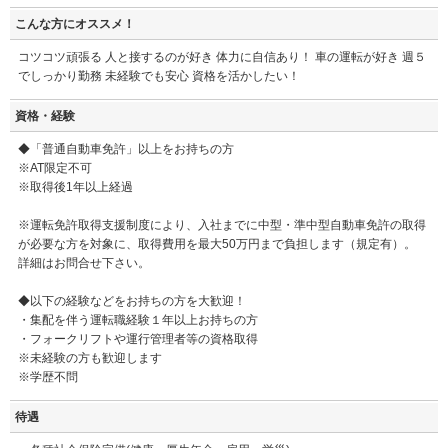
こんな方にオススメ！
コツコツ頑張る 人と接するのが好き 体力に自信あり！ 車の運転が好き 週５
でしっかり勤務 未経験でも安心 資格を活かしたい！
資格・経験
◆「普通自動車免許」以上をお持ちの方
※AT限定不可
※取得後1年以上経過
※運転免許取得支援制度により、入社までに中型・準中型自動車免許の取得
が必要な方を対象に、取得費用を最大50万円まで負担します（規定有）。
詳細はお問合せ下さい。
◆以下の経験などをお持ちの方を大歓迎！
・集配を伴う運転職経験１年以上お持ちの方
・フォークリフトや運行管理者等の資格取得
※未経験の方も歓迎します
※学歴不問
待遇