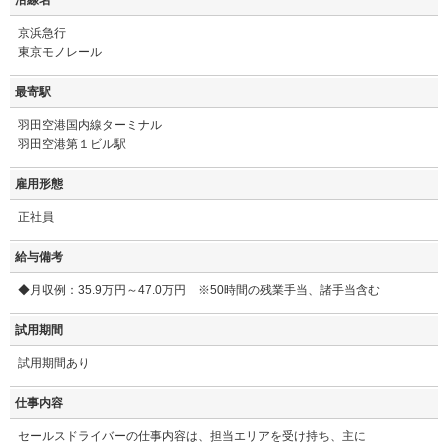
沿線名
京浜急行
東京モノレール
最寄駅
羽田空港国内線ターミナル
羽田空港第１ビル駅
雇用形態
正社員
給与備考
◆月収例：35.9万円～47.0万円 ※50時間の残業手当、諸手当含む
試用期間
試用期間あり
仕事内容
セールスドライバーの仕事内容は、担当エリアを受け持ち、主に