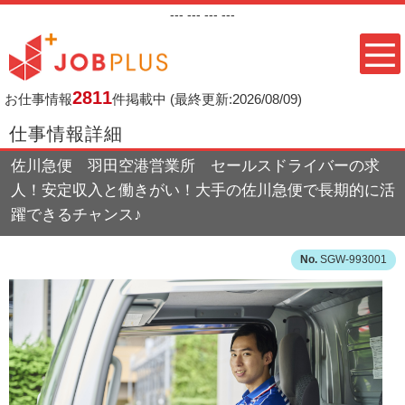
---
--- ---
---
2811
お仕事情報
件掲載中
(最終更新:2026/08/09)
仕事情報詳細
佐川急便 羽田空港営業所 セールスドライバーの求
人！安定収入と働きがい！大手の佐川急便で長期的に活
躍できるチャンス♪
SGW-993001