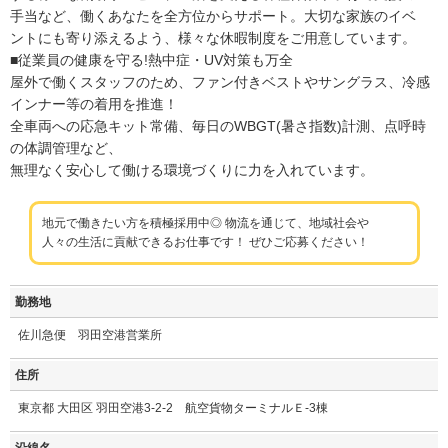
手当など、働くあなたを全方位からサポート。大切な家族のイベ
ントにも寄り添えるよう、様々な休暇制度をご用意しています。
■従業員の健康を守る!熱中症・UV対策も万全
屋外で働くスタッフのため、ファン付きベストやサングラス、冷感
インナー等の着用を推進！
全車両への応急キット常備、毎日のWBGT(暑さ指数)計測、点呼時
の体調管理など、
無理なく安心して働ける環境づくりに力を入れています。
地元で働きたい方を積極採用中◎ 物流を通じて、地域社会や
人々の生活に貢献できるお仕事です！ ぜひご応募ください！
勤務地
佐川急便 羽田空港営業所
住所
東京都 大田区 羽田空港3-2-2 航空貨物ターミナルＥ-3棟