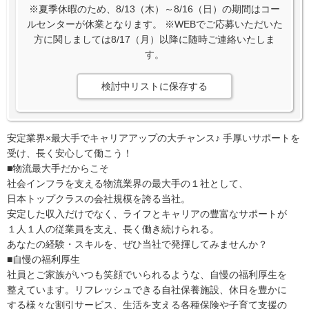
※夏季休暇のため、8/13（木）～8/16（日）の期間はコー
ルセンターが休業となります。 ※WEBでご応募いただいた
方に関しましては8/17（月）以降に随時ご連絡いたしま
す。
検討中リストに保存する
安定業界×最大手でキャリアアップの大チャンス♪ 手厚いサポートを
受け、長く安心して働こう！
■物流最大手だからこそ
社会インフラを支える物流業界の最大手の１社として、
日本トップクラスの会社規模を誇る当社。
安定した収入だけでなく、ライフとキャリアの豊富なサポートが
１人１人の従業員を支え、長く働き続けられる。
あなたの経験・スキルを、ぜひ当社で発揮してみませんか？
■自慢の福利厚生
社員とご家族がいつも笑顔でいられるような、自慢の福利厚生を
整えています。リフレッシュできる自社保養施設、休日を豊かに
する様々な割引サービス、生活を支える各種保険や子育て支援の