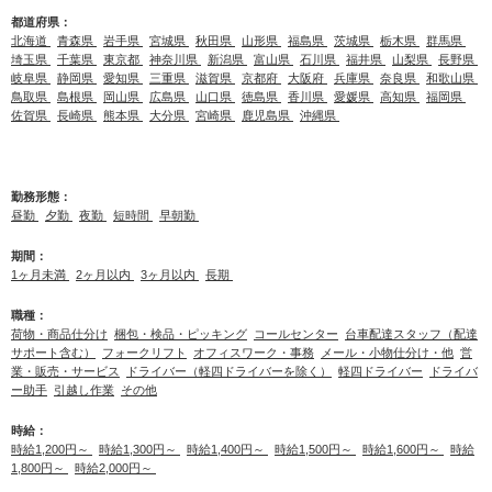
都道府県：
北海道
青森県
岩手県
宮城県
秋田県
山形県
福島県
茨城県
栃木県
群馬県
埼玉県
千葉県
東京都
神奈川県
新潟県
富山県
石川県
福井県
山梨県
長野県
岐阜県
静岡県
愛知県
三重県
滋賀県
京都府
大阪府
兵庫県
奈良県
和歌山県
鳥取県
島根県
岡山県
広島県
山口県
徳島県
香川県
愛媛県
高知県
福岡県
佐賀県
長崎県
熊本県
大分県
宮崎県
鹿児島県
沖縄県
勤務形態：
昼勤
夕勤
夜勤
短時間
早朝勤
期間：
1ヶ月未満
2ヶ月以内
3ヶ月以内
長期
職種：
荷物・商品仕分け
梱包・検品・ピッキング
コールセンター
台車配達スタッフ（配達
サポート含む）
フォークリフト
オフィスワーク・事務
メール・小物仕分け・他
営
業・販売・サービス
ドライバー（軽四ドライバーを除く）
軽四ドライバー
ドライバ
ー助手
引越し作業
その他
時給：
時給1,200円～
時給1,300円～
時給1,400円～
時給1,500円～
時給1,600円～
時給
1,800円～
時給2,000円～