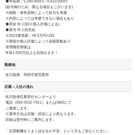
◆年収例：5.280.000円～6.610.000円
(給与例のため、異なる場合もございます)
※経験・保有資格によって給与を考慮
※内容によっては考慮できない場合もあり
◆昇給 年２回(※個人評価による)
◆賞与 年２回支給
※2023度実績：48.5万円×2回
※業績や個人評価によって金額変動あり
管理職登用後は、
年収1.000万以上も目指せます！
勤務地
佐川急便 羽田空港営業所
応募～入社の流れ
佐川急便応募受付センターより
電話（050-3032-7911）またはSMSにて
ご連絡します。
※選考方法は店舗・状況により異なります。
詳細は受付時にご案内します。
「志望動機をうまく話せるか不安」という方もご安心ください。