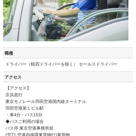
職種
ドライバー（軽四ドライバーを除く） セールスドライバー
アクセス
【アクセス】
京浜急行
東京モノレール羽田空港国内線ターミナル
羽田空港第１ビル駅
・車4分・バス15分
◆バスご利用の場合
バス停 東京空港事務所前
(空71:空港内循環東貨物行)東貨物