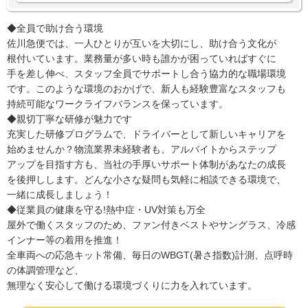
◆全員で助け合う環境
佐川急便では、一人ひとりが互いを大切にし、助け合う文化が
根付いています。業務量が多い時も誰かが困っていればすぐに
手を差し伸べ、スタッフ全員でサポートし合う協力的な職場環境
です。このような環境のおかげで、新人も経験豊富なスタッフも
持続可能なワークライフバランスを保っています。
◆親切丁寧な研修が魅力です
充実した研修プログラムで、ドライバーとして新しいキャリアを
始めませんか？物流業界未経験者も、アルバイトからステップ
アップを目指す方も、当社の手厚いサポート体制があなたの成長
を後押しします。どんな小さな疑問も気軽に相談できる環境で、
一緒に成長しましょう！
◆従業員の健康を守る!熱中症・UV対策も万全
屋外で働くスタッフのため、ファン付きベストやサングラス、冷感
インナー等の着用を推進！
全車両への応急キット常備、毎日のWBGT(暑さ指数)計測、点呼時
の体調管理など、
無理なく安心して働ける環境づくりに力を入れています。