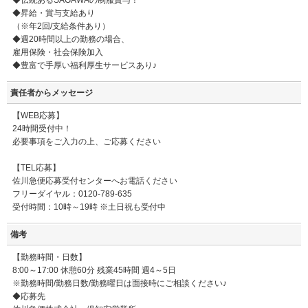
◆伝統あるSAGAWAの制服貸与！
◆昇給・賞与支給あり
（※年2回/支給条件あり）
◆週20時間以上の勤務の場合、
雇用保険・社会保険加入
◆豊富で手厚い福利厚生サービスあり♪
責任者からメッセージ
【WEB応募】
24時間受付中！
必要事項をご入力の上、ご応募ください
【TEL応募】
佐川急便応募受付センターへお電話ください
フリーダイヤル：0120-789-635
受付時間：10時～19時 ※土日祝も受付中
備考
【勤務時間・日数】
8:00～17:00 休憩60分 残業45時間 週4～5日
※勤務時間/勤務日数/勤務曜日は面接時にご相談ください♪
◆応募先