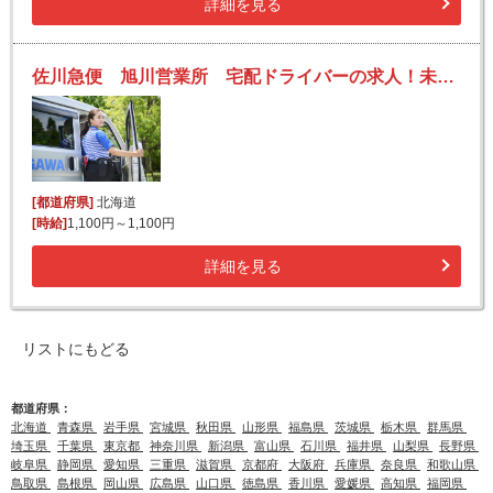
詳細を見る
佐川急便 旭川営業所 宅配ドライバーの求人！未経験歓迎！先輩たちがサポートします♪
[都道府県]
北海道
[時給]
1,100円～1,100円
詳細を見る
リストにもどる
都道府県：
北海道
青森県
岩手県
宮城県
秋田県
山形県
福島県
茨城県
栃木県
群馬県
埼玉県
千葉県
東京都
神奈川県
新潟県
富山県
石川県
福井県
山梨県
長野県
岐阜県
静岡県
愛知県
三重県
滋賀県
京都府
大阪府
兵庫県
奈良県
和歌山県
鳥取県
島根県
岡山県
広島県
山口県
徳島県
香川県
愛媛県
高知県
福岡県