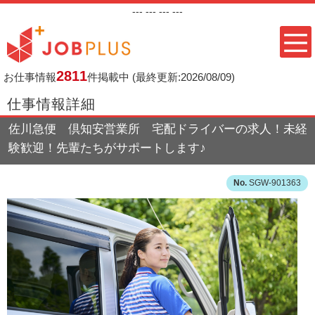
---
--- ---
---
2811
お仕事情報
件掲載中
(最終更新:2026/08/09)
仕事情報詳細
佐川急便 倶知安営業所 宅配ドライバーの求人！未経
験歓迎！先輩たちがサポートします♪
SGW-901363