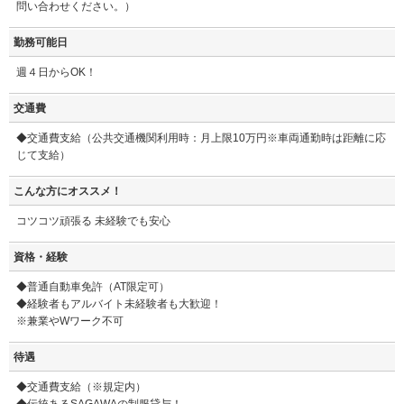
問い合わせください。）
勤務可能日
週４日からOK！
交通費
◆交通費支給（公共交通機関利用時：月上限10万円※車両通勤時は距離に応
じて支給）
こんな方にオススメ！
コツコツ頑張る 未経験でも安心
資格・経験
◆普通自動車免許（AT限定可）
◆経験者もアルバイト未経験者も大歓迎！
※兼業やWワーク不可
待遇
◆交通費支給（※規定内）