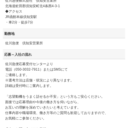
佐川急便株式会社 倶知安営業所
北海道虻田郡倶知安町北4条西4-3-1
◆アクセス
JR函館本線倶知安駅
・車2分・徒歩7分
勤務地
佐川急便 倶知安営業所
応募～入社の流れ
佐川急便応募受付センターより
電話（050-3032-7911）またはSMSにて
ご連絡します。
※選考方法は店舗・状況により異なります。
詳細は受付時にご案内します。
「志望動機をうまく話せるか不安」という方もご安心ください。
面接では応募理由や今後の働き方を伺いながら、
お互いの理解を深めていきたいと考えています。
仕事内容や職場環境、働き方等のご質問も歓迎しておりますので、
お気軽にご参加ください。