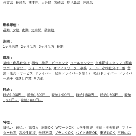
佐賀県
長崎県
熊本県
大分県
宮崎県
鹿児島県
沖縄県
勤務形態：
昼勤
夕勤
夜勤
短時間
早朝勤
期間：
1ヶ月未満
2ヶ月以内
3ヶ月以内
長期
職種：
荷物・商品仕分け
梱包・検品・ピッキング
コールセンター
台車配達スタッフ（配達
サポート含む）
フォークリフト
オフィスワーク・事務
メール・小物仕分け・他
営
業・販売・サービス
ドライバー（軽四ドライバーを除く）
軽四ドライバー
ドライバ
ー助手
引越し作業
その他
時給：
時給1,200円～
時給1,300円～
時給1,400円～
時給1,500円～
時給1,600円～
時給
1,800円～
時給2,000円～
特徴：
日払い
週払い
高収入
副業OK
WワークOK
大学生歓迎
主婦・主夫歓迎
フリー
ター歓迎
高校生応援
学歴不問
ブランクOK
バイク通勤OK
車通勤OK
平日のみ