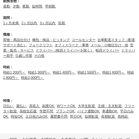
勤務形態：
昼勤
夕勤
夜勤
短時間
早朝勤
期間：
1ヶ月未満
2ヶ月以内
3ヶ月以内
長期
職種：
荷物・商品仕分け
梱包・検品・ピッキング
コールセンター
台車配達スタッフ（配達
サポート含む）
フォークリフト
オフィスワーク・事務
メール・小物仕分け・他
営
業・販売・サービス
ドライバー（軽四ドライバーを除く）
軽四ドライバー
ドライバ
ー助手
引越し作業
その他
時給：
時給1,200円～
時給1,300円～
時給1,400円～
時給1,500円～
時給1,600円～
時給
1,800円～
時給2,000円～
特徴：
日払い
週払い
高収入
副業OK
WワークOK
大学生歓迎
主婦・主夫歓迎
フリー
ター歓迎
高校生応援
学歴不問
ブランクOK
バイク通勤OK
車通勤OK
平日のみ
OK
時短OK
土日祝のみOK
履歴書不問
即日OK
短期歓迎
長期歓迎
高時給