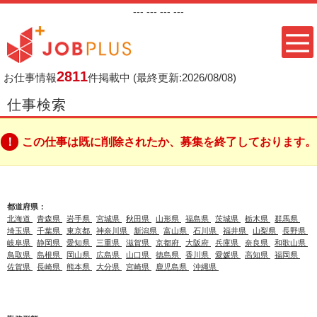
---
--- ---
---
2811
お仕事情報
件掲載中
(最終更新:2026/08/08)
仕事検索
この仕事は既に削除されたか、募集を終了しております。
都道府県：
北海道
青森県
岩手県
宮城県
秋田県
山形県
福島県
茨城県
栃木県
群馬県
埼玉県
千葉県
東京都
神奈川県
新潟県
富山県
石川県
福井県
山梨県
長野県
岐阜県
静岡県
愛知県
三重県
滋賀県
京都府
大阪府
兵庫県
奈良県
和歌山県
鳥取県
島根県
岡山県
広島県
山口県
徳島県
香川県
愛媛県
高知県
福岡県
佐賀県
長崎県
熊本県
大分県
宮崎県
鹿児島県
沖縄県