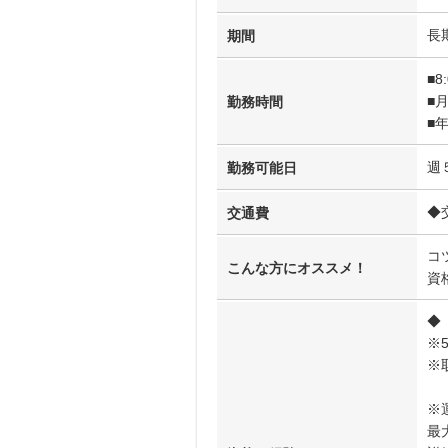
長
期間
■8
■
勤務時間
■
週
勤務可能日
◆
交通費
コ
こんな方にオススメ！
資
◆
※
※
※
最