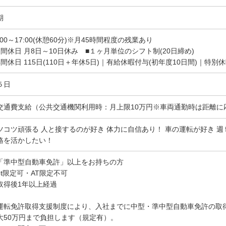
期
:00～17:00(休憩60分)※月45時間程度の残業あり
月間休日 月8日～10日休み ■１ヶ月単位のシフト制(20日締め)
年間休日 115日(110日＋年休5日)｜有給休暇付与(初年度10日間)｜特別
５日
交通費支給（公共交通機関利用時：月上限10万円※車両通勤時は距離に
ツコツ頑張る 人と接するのが好き 体力に自信あり！ 車の運転が好き 
格を活かしたい！
「準中型自動車免許」以上をお持ちの方
5t限定可・AT限定不可
取得後1年以上経過
運転免許取得支援制度により、入社までに中型・準中型自動車免許の取
大50万円まで負担します（規定有）。