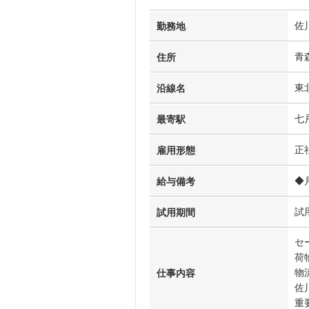
佐
勤務地
青
住所
東
沿線名
七
最寄駅
正
雇用形態
◆
給与備考
試
試用期間
セ
荷
物
仕事内容
佐
重