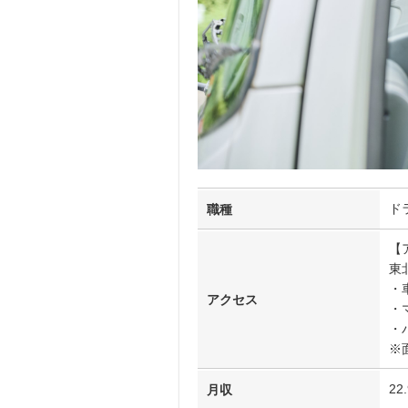
ド
職種
【
東
・
アクセス
・
・
※
22
月収