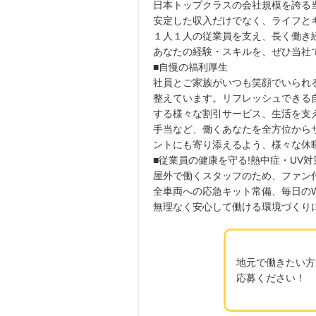
日本トップクラスの会社規模を誇る
安定した収入だけでなく、ライフと
１人１人の従業員を支え、長く働き
あなたの経験・スキルを、ぜひ当社
■自慢の福利厚生
社員とご家族がいつも笑顔でいられ
整えています。リフレッシュできる
する様々な割引サービス、生活を支
手当など、働くあなたを全方位から
ントにも寄り添えるよう、様々な休
■従業員の健康を守る!熱中症・UV
屋外で働くスタッフのため、ファン
全車両への応急キット常備、毎日のW
無理なく安心して働ける環境づくり
地元で働きたい方
応募ください！