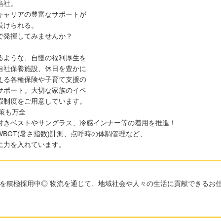
当社。
キャリアの豊富なサポートが
続けられる。
で発揮してみませんか？
るような、自慢の福利厚生を
自社保養施設、休日を豊かに
える各種保険や子育て支援の
サポート。大切な家族のイベ
暇制度をご用意しています。
対策も万全
付きベストやサングラス、冷感インナー等の着用を推進！
BGT(暑さ指数)計測、点呼時の体調管理など、
に力を入れています。
を積極採用中◎ 物流を通じて、地域社会や人々の生活に貢献できるお仕