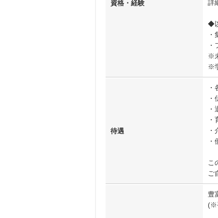
詳
資格・経験
◆
・
・
※
※
・
・
・
・
・
待遇
・
こ
ご
豊
(