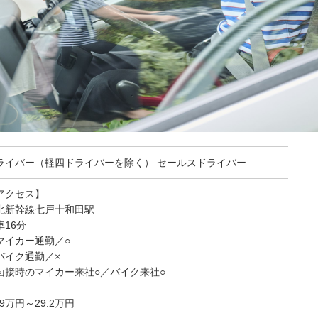
ライバー（軽四ドライバーを除く） セールスドライバー
アクセス】
北新幹線七戸十和田駅
車16分
マイカー通勤／○
バイク通勤／×
面接時のマイカー来社○／バイク来社○
.9万円～29.2万円