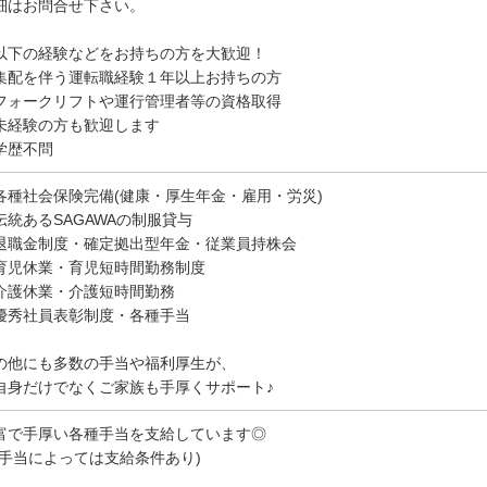
細はお問合せ下さい。
以下の経験などをお持ちの方を大歓迎！
集配を伴う運転職経験１年以上お持ちの方
フォークリフトや運行管理者等の資格取得
未経験の方も歓迎します
学歴不問
各種社会保険完備(健康・厚生年金・雇用・労災)
伝統あるSAGAWAの制服貸与
退職金制度・確定拠出型年金・従業員持株会
育児休業・育児短時間勤務制度
介護休業・介護短時間勤務
優秀社員表彰制度・各種手当
の他にも多数の手当や福利厚生が、
自身だけでなくご家族も手厚くサポート♪
富で手厚い各種手当を支給しています◎
※手当によっては支給条件あり)