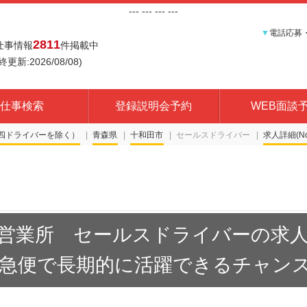
---
--- ---
---
▼
電話応募
2811
仕事情報
件掲載中
終更新:2026/08/08)
仕事検索
登録説明会予約
WEB面談
四ドライバーを除く）
青森県
十和田市
セールスドライバー
求人詳細(No.
営業所 セールスドライバーの求
急便で長期的に活躍できるチャンス