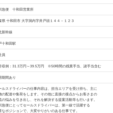
川急便 十和田営業所
森県 十和田市 大字洞内字井戸頭１４４－１２３
北新幹線
戸十和田駅
社員
月収例：31.3万円～39.5万円 ※50時間の残業手当、諸手当含む
用期間あり
ールスドライバーの仕事内容は、担当エリアを受け持ち、主に
物の配達や集荷をします。その他に直接の接点からお客さまの
流の悩みを引き出し、それを解決する提案活動等も行います。
川急便にとってセールスドライバーは、第一線で活躍する
要なポジションで、大変やりがいのある仕事です。