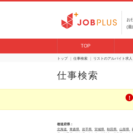
お
(最
TOP
トップ
仕事検索
リスト
仕事検索
都道府県：
北海道
青森県
岩手県
宮城県
秋田県
山形県