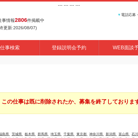
---
--- ---
---
▼
電話応募
2806
仕事情報
件掲載中
終更新:2026/08/07)
仕事検索
登録説明会予約
WEB面談
この仕事は既に削除されたか、募集を終了しておりま
福島県
茨城県
栃木県
群馬県
埼玉県
千葉県
東京都
神奈川県
新潟県
富山県
石