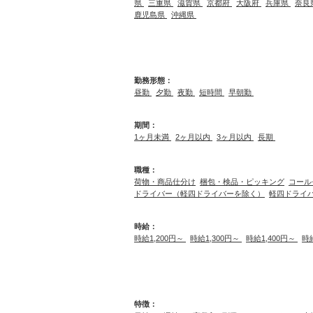
県
三重県
滋賀県
京都府
大阪府
兵庫県
奈良
鹿児島県
沖縄県
勤務形態：
昼勤
夕勤
夜勤
短時間
早朝勤
期間：
1ヶ月未満
2ヶ月以内
3ヶ月以内
長期
職種：
荷物・商品仕分け
梱包・検品・ピッキング
コール
ドライバー（軽四ドライバーを除く）
軽四ドライ
時給：
時給1,200円～
時給1,300円～
時給1,400円～
時
特徴：