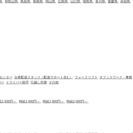
県
和歌山県
鳥取県
島根県
岡山県
広島県
山口県
徳島県
香川県
愛媛県
高知県
センター
台車配達スタッフ（配達サポート含む）
フォークリフト
オフィスワーク・事務
バー
ドライバー助手
引越し作業
その他
給1,500円～
時給1,600円～
時給1,800円～
時給2,000円～