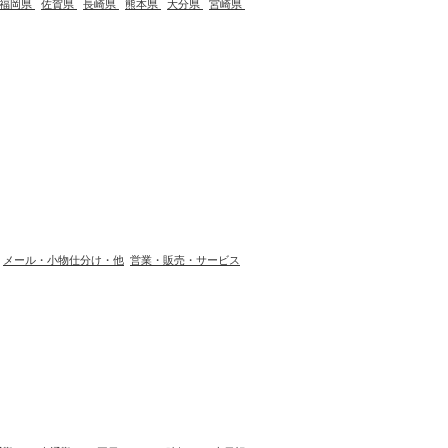
福岡県
佐賀県
長崎県
熊本県
大分県
宮崎県
メール・小物仕分け・他
営業・販売・サービス