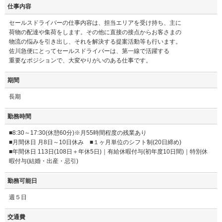
仕事内容
セールスドライバーの仕事内容は、担当エリアを受け持ち、主に
荷物の配達や集荷をします。その他に直接の接点からお客さまの
物流の悩みを引き出し、それを解決する提案活動等も行います。
佐川急便にとってセールスドライバーは、第一線で活躍する
重要なポジションで、大変やりがいのある仕事です。
期間
長期
勤務時間
■8:30～17:30(休憩60分)※月55時間程度の残業あり
■月間休日 月8日～10日休み ■１ヶ月単位のシフト制(20日締め)
■年間休日 113日(108日＋年休5日)｜有給休暇付与(初年度10日間)｜特別休
暇付与(結婚・出産・忌引)
勤務可能日
週５日
交通費