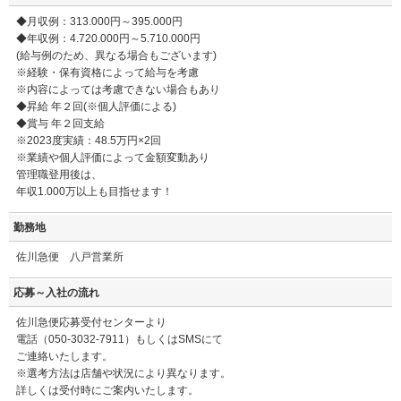
◆月収例：313.000円～395.000円
◆年収例：4.720.000円～5.710.000円
(給与例のため、異なる場合もございます)
※経験・保有資格によって給与を考慮
※内容によっては考慮できない場合もあり
◆昇給 年２回(※個人評価による)
◆賞与 年２回支給
※2023度実績：48.5万円×2回
※業績や個人評価によって金額変動あり
管理職登用後は、
年収1.000万以上も目指せます！
勤務地
佐川急便 八戸営業所
応募～入社の流れ
佐川急便応募受付センターより
電話（050-3032-7911）もしくはSMSにて
ご連絡いたします。
※選考方法は店舗や状況により異なります。
詳しくは受付時にご案内いたします。