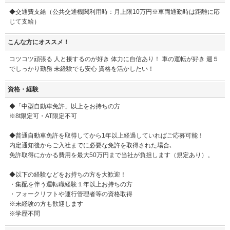
◆交通費支給（公共交通機関利用時：月上限10万円※車両通勤時は距離に応
じて支給）
こんな方にオススメ！
コツコツ頑張る 人と接するのが好き 体力に自信あり！ 車の運転が好き 週５
でしっかり勤務 未経験でも安心 資格を活かしたい！
資格・経験
◆「中型自動車免許」以上をお持ちの方
※8t限定可・AT限定不可
◆普通自動車免許を取得してから1年以上経過していればご応募可能！
内定通知後からご入社までに必要な免許を取得された場合､
免許取得にかかる費用を最大50万円まで当社が負担します（規定あり）。
◆以下の経験などをお持ちの方を大歓迎！
・集配を伴う運転職経験１年以上お持ちの方
・フォークリフトや運行管理者等の資格取得
※未経験の方も歓迎します
※学歴不問