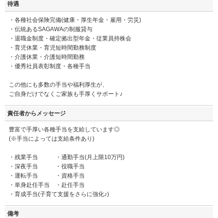
待遇
・各種社会保険完備(健康・厚生年金・雇用・労災)
・伝統あるSAGAWAの制服貸与
・退職金制度・確定拠出型年金・従業員持株会
・育児休業・育児短時間勤務制度
・介護休業・介護短時間勤務
・優秀社員表彰制度・各種手当
この他にも多数の手当や福利厚生が、
ご自身だけでなくご家族も手厚くサポート♪
責任者からメッセージ
豊富で手厚い各種手当を支給しています◎
(※手当によっては支給条件あり)
・残業手当 ・通勤手当(月上限10万円)
・深夜手当 ・役職手当
・運転手当 ・資格手当
・単身赴任手当 ・赴任手当
・育成手当(子育て支援をさらに強化♪)
備考