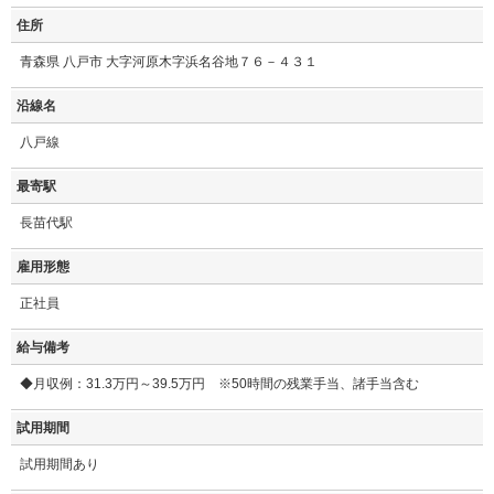
住所
青森県 八戸市 大字河原木字浜名谷地７６－４３１
沿線名
八戸線
最寄駅
長苗代駅
雇用形態
正社員
給与備考
◆月収例：31.3万円～39.5万円 ※50時間の残業手当、諸手当含む
試用期間
試用期間あり