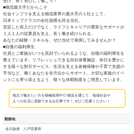
受け、長く安心して働こう！
■物流最大手だからこそ
社会インフラを支える物流業界の最大手の１社として、
日本トップクラスの会社規模を誇る当社。
安定した収入だけでなく、ライフとキャリアの豊富なサポートが
１人１人の従業員を支え、長く働き続けられる。
あなたの経験・スキルを、ぜひ当社で発揮してみませんか？
■自慢の福利厚生
社員とご家族がいつも笑顔でいられるような、自慢の福利厚生を
整えています。リフレッシュできる自社保養施設、休日を豊かに
する様々な割引サービス、生活を支える各種保険や子育て支援の
手当など、働くあなたを全方位からサポート。大切な家族のイベ
ントにも寄り添えるよう、様々な休暇制度をご用意しています。
地元で働きたい方を積極採用中◎ 物流を通じて、地域社会や
人々の生活に貢献できるお仕事です！ ぜひご応募ください！
勤務地
佐川急便 八戸営業所