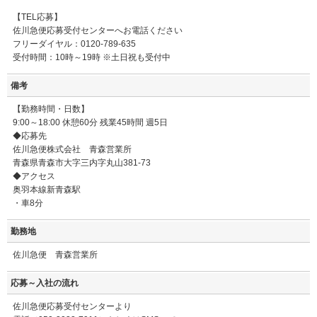
【TEL応募】
佐川急便応募受付センターへお電話ください
フリーダイヤル：0120-789-635
受付時間：10時～19時 ※土日祝も受付中
備考
【勤務時間・日数】
9:00～18:00 休憩60分 残業45時間 週5日
◆応募先
佐川急便株式会社 青森営業所
青森県青森市大字三内字丸山381-73
◆アクセス
奥羽本線新青森駅
・車8分
勤務地
佐川急便 青森営業所
応募～入社の流れ
佐川急便応募受付センターより