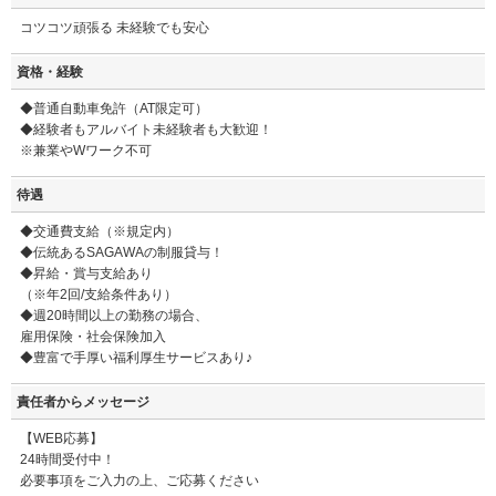
コツコツ頑張る 未経験でも安心
資格・経験
◆普通自動車免許（AT限定可）
◆経験者もアルバイト未経験者も大歓迎！
※兼業やWワーク不可
待遇
◆交通費支給（※規定内）
◆伝統あるSAGAWAの制服貸与！
◆昇給・賞与支給あり
（※年2回/支給条件あり）
◆週20時間以上の勤務の場合、
雇用保険・社会保険加入
◆豊富で手厚い福利厚生サービスあり♪
責任者からメッセージ
【WEB応募】
24時間受付中！
必要事項をご入力の上、ご応募ください