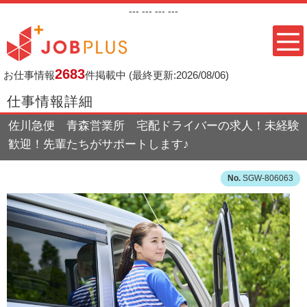
---
--- ---
---
2683
お仕事情報
件掲載中
(最終更新:2026/08/06)
仕事情報詳細
佐川急便 青森営業所 宅配ドライバーの求人！未経験
歓迎！先輩たちがサポートします♪
SGW-806063