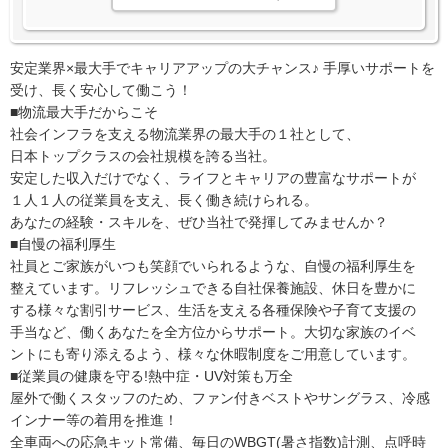
安定業界×最大手でキャリアアップの大チャンス♪ 手厚いサポートを
受け、長く安心して働こう！
■物流最大手だからこそ
社会インフラを支える物流業界の最大手の１社として、
日本トップクラスの会社規模を誇る当社。
安定した収入だけでなく、ライフとキャリアの豊富なサポートが
１人１人の従業員を支え、長く働き続けられる。
あなたの経験・スキルを、ぜひ当社で発揮してみませんか？
■自慢の福利厚生
社員とご家族がいつも笑顔でいられるような、自慢の福利厚生を
整えています。リフレッシュできる自社保養施設、休日を豊かに
する様々な割引サービス、生活を支える各種保険や子育て支援の
手当など、働くあなたを全方位からサポート。大切な家族のイベ
ントにも寄り添えるよう、様々な休暇制度をご用意しています。
■従業員の健康を守る!熱中症・UV対策も万全
屋外で働くスタッフのため、ファン付きベストやサングラス、冷感
インナー等の着用を推進！
全車両への応急キット常備、毎日のWBGT(暑さ指数)計測、点呼時