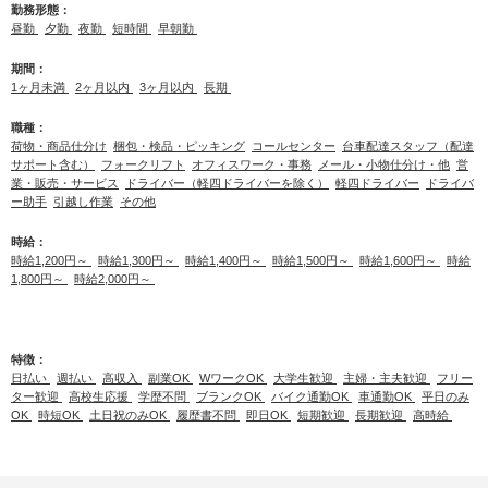
勤務形態：
昼勤
夕勤
夜勤
短時間
早朝勤
期間：
1ヶ月未満
2ヶ月以内
3ヶ月以内
長期
職種：
荷物・商品仕分け
梱包・検品・ピッキング
コールセンター
台車配達スタッフ（配達
サポート含む）
フォークリフト
オフィスワーク・事務
メール・小物仕分け・他
営
業・販売・サービス
ドライバー（軽四ドライバーを除く）
軽四ドライバー
ドライバ
ー助手
引越し作業
その他
時給：
時給1,200円～
時給1,300円～
時給1,400円～
時給1,500円～
時給1,600円～
時給
1,800円～
時給2,000円～
特徴：
日払い
週払い
高収入
副業OK
WワークOK
大学生歓迎
主婦・主夫歓迎
フリー
ター歓迎
高校生応援
学歴不問
ブランクOK
バイク通勤OK
車通勤OK
平日のみ
OK
時短OK
土日祝のみOK
履歴書不問
即日OK
短期歓迎
長期歓迎
高時給