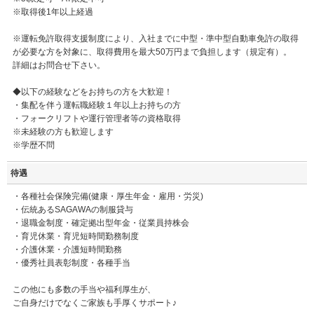
※取得後1年以上経過
※運転免許取得支援制度により、入社までに中型・準中型自動車免許の取得
が必要な方を対象に、取得費用を最大50万円まで負担します（規定有）。
詳細はお問合せ下さい。
◆以下の経験などをお持ちの方を大歓迎！
・集配を伴う運転職経験１年以上お持ちの方
・フォークリフトや運行管理者等の資格取得
※未経験の方も歓迎します
※学歴不問
待遇
・各種社会保険完備(健康・厚生年金・雇用・労災)
・伝統あるSAGAWAの制服貸与
・退職金制度・確定拠出型年金・従業員持株会
・育児休業・育児短時間勤務制度
・介護休業・介護短時間勤務
・優秀社員表彰制度・各種手当
この他にも多数の手当や福利厚生が、
ご自身だけでなくご家族も手厚くサポート♪