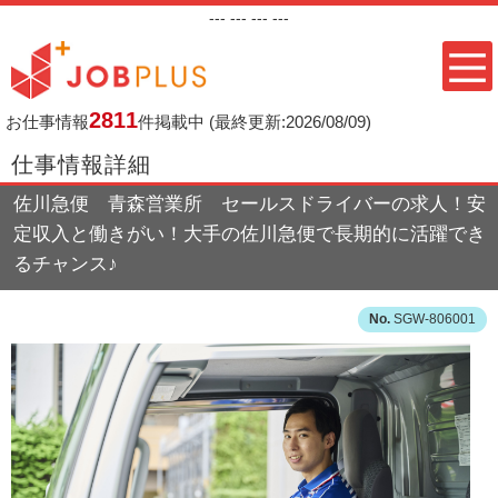
---
--- ---
---
2811
お仕事情報
件掲載中
(最終更新:2026/08/09)
仕事情報詳細
佐川急便 青森営業所 セールスドライバーの求人！安
定収入と働きがい！大手の佐川急便で長期的に活躍でき
るチャンス♪
SGW-806001