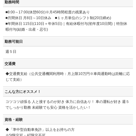
勤務時間
■8:00～17:00(休憩60分)※月45時間程度の残業あり
■月間休日 月8日～10日休み ■１ヶ月単位のシフト制(20日締め)
■年間休日 115日(110日＋年休5日)｜有給休暇付与(初年度10日間)｜特別休
暇付与(結婚・出産・忌引)
勤務可能日
週５日
交通費
◆交通費支給（公共交通機関利用時：月上限10万円※車両通勤時は距離に応
じて支給）
こんな方にオススメ！
コツコツ頑張る 人と接するのが好き 体力に自信あり！ 車の運転が好き 週５
でしっかり勤務 未経験でも安心 資格を活かしたい！
資格・経験
◆「準中型自動車免許」以上をお持ちの方
※5t限定可・AT限定不可