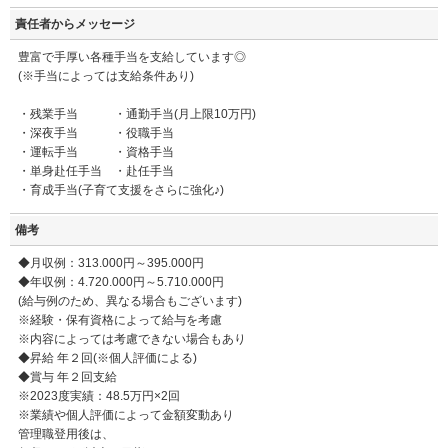
責任者からメッセージ
豊富で手厚い各種手当を支給しています◎
(※手当によっては支給条件あり)
・残業手当 ・通勤手当(月上限10万円)
・深夜手当 ・役職手当
・運転手当 ・資格手当
・単身赴任手当 ・赴任手当
・育成手当(子育て支援をさらに強化♪)
備考
◆月収例：313.000円～395.000円
◆年収例：4.720.000円～5.710.000円
(給与例のため、異なる場合もございます)
※経験・保有資格によって給与を考慮
※内容によっては考慮できない場合もあり
◆昇給 年２回(※個人評価による)
◆賞与 年２回支給
※2023度実績：48.5万円×2回
※業績や個人評価によって金額変動あり
管理職登用後は、