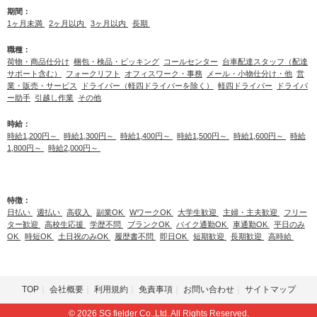
期間：
1ヶ月未満
2ヶ月以内
3ヶ月以内
長期
職種：
荷物・商品仕分け
梱包・検品・ピッキング
コールセンター
台車配達スタッフ（配達
サポート含む）
フォークリフト
オフィスワーク・事務
メール・小物仕分け・他
営
業・販売・サービス
ドライバー（軽四ドライバーを除く）
軽四ドライバー
ドライバ
ー助手
引越し作業
その他
時給：
時給1,200円～
時給1,300円～
時給1,400円～
時給1,500円～
時給1,600円～
時給
1,800円～
時給2,000円～
特徴：
日払い
週払い
高収入
副業OK
WワークOK
大学生歓迎
主婦・主夫歓迎
フリー
ター歓迎
高校生応援
学歴不問
ブランクOK
バイク通勤OK
車通勤OK
平日のみ
OK
時短OK
土日祝のみOK
履歴書不問
即日OK
短期歓迎
長期歓迎
高時給
TOP
会社概要
利用規約
免責事項
お問い合わせ
サイトマップ
© 2026 SG fielder Co.,Ltd. All Rights Reserved.