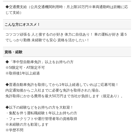
◆交通費支給（公共交通機関利用時：月上限10万円※車両通勤時は距離に応
じて支給）
こんな方にオススメ！
コツコツ頑張る 人と接するのが好き 体力に自信あり！ 車の運転が好き 週５
でしっかり勤務 未経験でも安心 資格を活かしたい！
資格・経験
◆「準中型自動車免許」以上をお持ちの方
※5t限定可・AT限定不可
※取得後1年以上経過
◆普通自動車免許を取得してから1年以上経過していればご応募可能！
内定通知後からご入社までに必要な免許を取得された場合､
免許取得にかかる費用を最大50万円まで当社が負担します（規定あり）。
◆以下の経験などをお持ちの方を大歓迎！
・集配を伴う運転職経験１年以上お持ちの方
・フォークリフトや運行管理者等の資格取得
※未経験の方も歓迎します
※学歴不問