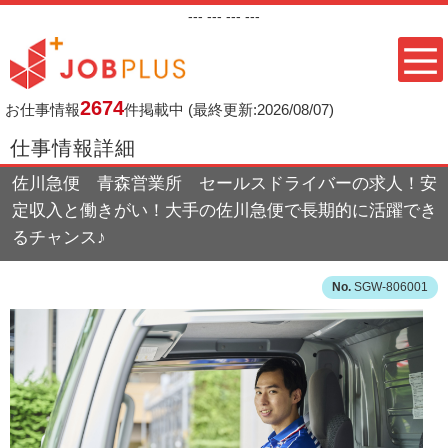
---
--- ---
---
2674
お仕事情報
件掲載中
(最終更新:2026/08/07)
仕事情報詳細
佐川急便 青森営業所 セールスドライバーの求人！安
定収入と働きがい！大手の佐川急便で長期的に活躍でき
るチャンス♪
SGW-806001