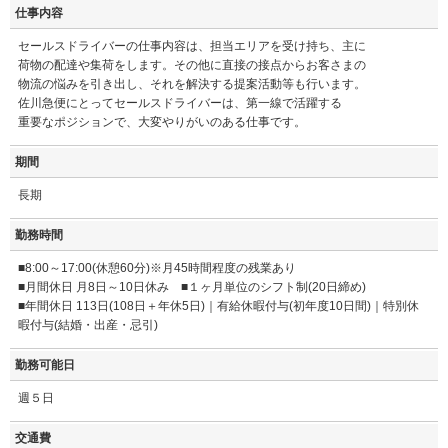
仕事内容
セールスドライバーの仕事内容は、担当エリアを受け持ち、主に
荷物の配達や集荷をします。その他に直接の接点からお客さまの
物流の悩みを引き出し、それを解決する提案活動等も行います。
佐川急便にとってセールスドライバーは、第一線で活躍する
重要なポジションで、大変やりがいのある仕事です。
期間
長期
勤務時間
■8:00～17:00(休憩60分)※月45時間程度の残業あり
■月間休日 月8日～10日休み ■１ヶ月単位のシフト制(20日締め)
■年間休日 113日(108日＋年休5日)｜有給休暇付与(初年度10日間)｜特別休
暇付与(結婚・出産・忌引)
勤務可能日
週５日
交通費