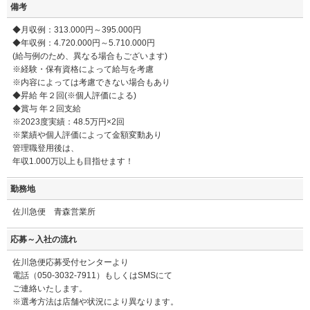
備考
◆月収例：313.000円～395.000円
◆年収例：4.720.000円～5.710.000円
(給与例のため、異なる場合もございます)
※経験・保有資格によって給与を考慮
※内容によっては考慮できない場合もあり
◆昇給 年２回(※個人評価による)
◆賞与 年２回支給
※2023度実績：48.5万円×2回
※業績や個人評価によって金額変動あり
管理職登用後は、
年収1.000万以上も目指せます！
勤務地
佐川急便 青森営業所
応募～入社の流れ
佐川急便応募受付センターより
電話（050-3032-7911）もしくはSMSにて
ご連絡いたします。
※選考方法は店舗や状況により異なります。