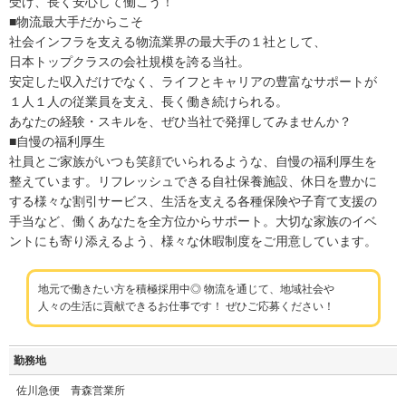
受け、長く安心して働こう！
■物流最大手だからこそ
社会インフラを支える物流業界の最大手の１社として、
日本トップクラスの会社規模を誇る当社。
安定した収入だけでなく、ライフとキャリアの豊富なサポートが
１人１人の従業員を支え、長く働き続けられる。
あなたの経験・スキルを、ぜひ当社で発揮してみませんか？
■自慢の福利厚生
社員とご家族がいつも笑顔でいられるような、自慢の福利厚生を
整えています。リフレッシュできる自社保養施設、休日を豊かに
する様々な割引サービス、生活を支える各種保険や子育て支援の
手当など、働くあなたを全方位からサポート。大切な家族のイベ
ントにも寄り添えるよう、様々な休暇制度をご用意しています。
地元で働きたい方を積極採用中◎ 物流を通じて、地域社会や
人々の生活に貢献できるお仕事です！ ぜひご応募ください！
勤務地
佐川急便 青森営業所