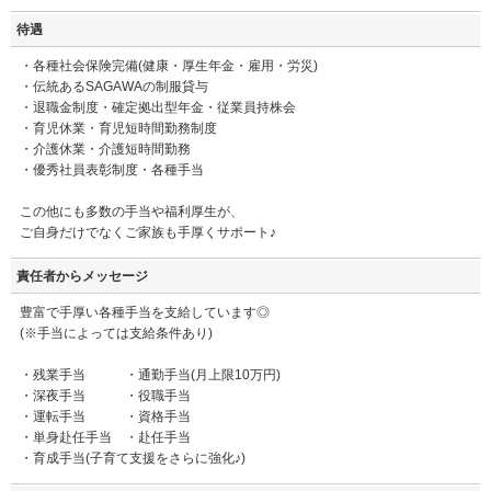
待遇
・各種社会保険完備(健康・厚生年金・雇用・労災)
・伝統あるSAGAWAの制服貸与
・退職金制度・確定拠出型年金・従業員持株会
・育児休業・育児短時間勤務制度
・介護休業・介護短時間勤務
・優秀社員表彰制度・各種手当
この他にも多数の手当や福利厚生が、
ご自身だけでなくご家族も手厚くサポート♪
責任者からメッセージ
豊富で手厚い各種手当を支給しています◎
(※手当によっては支給条件あり)
・残業手当 ・通勤手当(月上限10万円)
・深夜手当 ・役職手当
・運転手当 ・資格手当
・単身赴任手当 ・赴任手当
・育成手当(子育て支援をさらに強化♪)