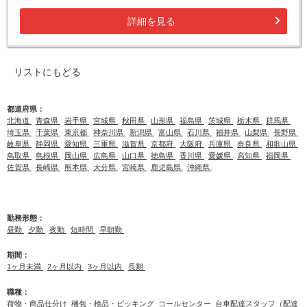
詳細を見る
リストにもどる
都道府県：
北海道
青森県
岩手県
宮城県
秋田県
山形県
福島県
茨城県
栃木県
群馬県
埼玉県
千葉県
東京都
神奈川県
新潟県
富山県
石川県
福井県
山梨県
長野県
岐阜県
静岡県
愛知県
三重県
滋賀県
京都府
大阪府
兵庫県
奈良県
和歌山県
鳥取県
島根県
岡山県
広島県
山口県
徳島県
香川県
愛媛県
高知県
福岡県
佐賀県
長崎県
熊本県
大分県
宮崎県
鹿児島県
沖縄県
勤務形態：
昼勤
夕勤
夜勤
短時間
早朝勤
期間：
1ヶ月未満
2ヶ月以内
3ヶ月以内
長期
職種：
荷物・商品仕分け
梱包・検品・ピッキング
コールセンター
台車配達スタッフ（配達