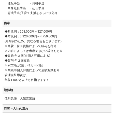
・運転手当 ・資格手当
・単身赴任手当 ・赴任手当
・育成手当(子育て支援をさらに強化♪)
備考
◆月収例：258.000円～327.000円
◆年収例：3.920.000円～4.750.000円
(給与例のため、異なる場合もございます)
※経験・保有資格によって給与を考慮
※内容によっては考慮できない場合もあり
◆昇給 年２回(※個人評価による)
◆賞与 年２回支給
※2023度実績：41万円×2回
※業績や個人評価によって金額変動あり
管理職登用後は、
年収1.000万以上も目指せます！
勤務地
佐川急便 大館営業所
応募～入社の流れ