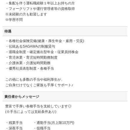
・集配を伴う運転職経験１年以上お持ちの方
・フォークリフトや運行管理者等の資格取得
※未経験の方も歓迎します
※学歴不問
待遇
・各種社会保険完備(健康・厚生年金・雇用・労災)
・伝統あるSAGAWAの制服貸与
・退職金制度・確定拠出型年金・従業員持株会
・育児休業・育児短時間勤務制度
・介護休業・介護短時間勤務
・優秀社員表彰制度・各種手当
この他にも多数の手当や福利厚生が、
ご自身だけでなくご家族も手厚くサポート♪
責任者からメッセージ
豊富で手厚い各種手当を支給しています◎
(※手当によっては支給条件あり)
・残業手当 ・通勤手当(月上限10万円)
・深夜手当 ・役職手当