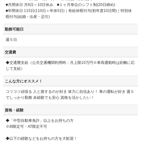
■月間休日 月8日～10日休み ■１ヶ月単位のシフト制(20日締め)
■年間休日 115日(110日＋年休5日)｜有給休暇付与(初年度10日間)｜特別休
暇付与(結婚・出産・忌引)
勤務可能日
週５日
交通費
◆交通費支給（公共交通機関利用時：月上限10万円※車両通勤時は距離に応
じて支給）
こんな方にオススメ！
コツコツ頑張る 人と接するのが好き 体力に自信あり！ 車の運転が好き 週５
でしっかり勤務 未経験でも安心 資格を活かしたい！
資格・経験
◆「中型自動車免許」以上をお持ちの方
※8t限定可・AT限定不可
◆以下の経験などをお持ちの方を大歓迎！