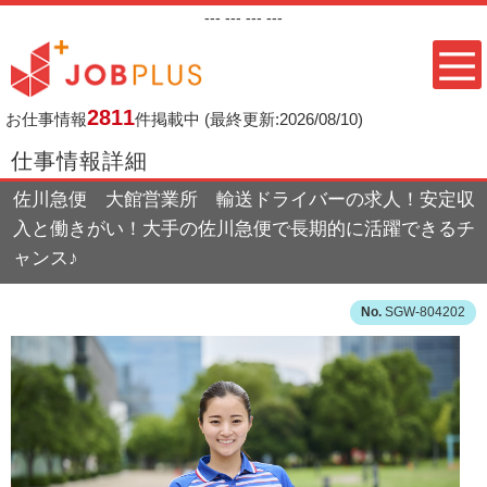
---
--- ---
---
2811
お仕事情報
件掲載中
(最終更新:2026/08/10)
仕事情報詳細
佐川急便 大館営業所 輸送ドライバーの求人！安定収
入と働きがい！大手の佐川急便で長期的に活躍できるチ
ャンス♪
SGW-804202