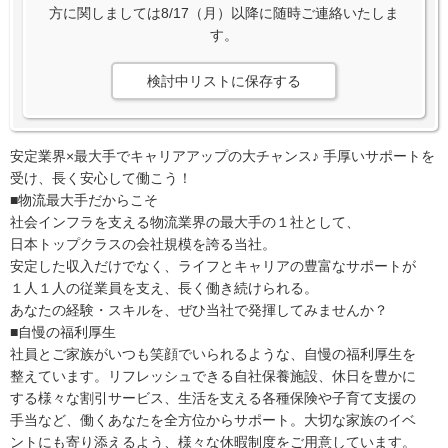
方に関しましては8/17（月）以降に随時ご連絡いたしま
す。
検討中リストに保存する
安定業界×最大手でキャリアアップの大チャンス♪ 手厚いサポートを
受け、長く安心して働こう！
■物流最大手だからこそ
社会インフラを支える物流業界の最大手の１社として、
日本トップクラスの会社規模を誇る当社。
安定した収入だけでなく、ライフとキャリアの豊富なサポートが
１人１人の従業員を支え、長く働き続けられる。
あなたの経験・スキルを、ぜひ当社で発揮してみませんか？
■自慢の福利厚生
社員とご家族がいつも笑顔でいられるような、自慢の福利厚生を
整えています。リフレッシュできる自社保養施設、休日を豊かに
する様々な割引サービス、生活を支える各種保険や子育て支援の
手当など、働くあなたを全方位からサポート。大切な家族のイベ
ントにも寄り添えるよう、様々な休暇制度をご用意しています。