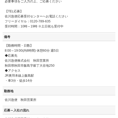
必要事項をご入力の上、ご応募ください
【TEL応募】
佐川急便応募受付センターへお電話ください
フリーダイヤル：0120-789-635
受付時間：10時～19時 ※土日祝も受付中
備考
【勤務時間・日数】
8:00～19:00(内8時間) 休憩60分 週5日
◆応募先
佐川急便株式会社 秋田営業所
秋田県秋田市飯島字穀丁大谷地250
◆アクセス
JR奥羽本線上飯島駅
・車3分・徒歩14分
勤務地
佐川急便 秋田営業所
応募～入社の流れ