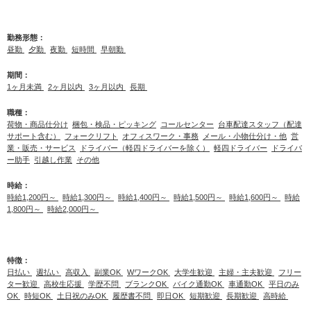
勤務形態：
昼勤
夕勤
夜勤
短時間
早朝勤
期間：
1ヶ月未満
2ヶ月以内
3ヶ月以内
長期
職種：
荷物・商品仕分け
梱包・検品・ピッキング
コールセンター
台車配達スタッフ（配達
サポート含む）
フォークリフト
オフィスワーク・事務
メール・小物仕分け・他
営
業・販売・サービス
ドライバー（軽四ドライバーを除く）
軽四ドライバー
ドライバ
ー助手
引越し作業
その他
時給：
時給1,200円～
時給1,300円～
時給1,400円～
時給1,500円～
時給1,600円～
時給
1,800円～
時給2,000円～
特徴：
日払い
週払い
高収入
副業OK
WワークOK
大学生歓迎
主婦・主夫歓迎
フリー
ター歓迎
高校生応援
学歴不問
ブランクOK
バイク通勤OK
車通勤OK
平日のみ
OK
時短OK
土日祝のみOK
履歴書不問
即日OK
短期歓迎
長期歓迎
高時給