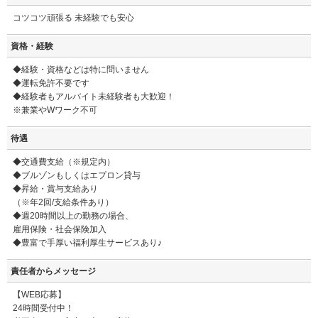
コツコツ頑張る 未経験でも安心
資格・経験
◆経験・資格などは特に問いません
◆運転免許不要です
◆経験者もアルバイト未経験者も大歓迎！
※兼業やWワーク不可
待遇
◆交通費支給（※規定内）
◆ブルゾンもしくはエプロン貸与
◆昇給・賞与支給あり
（※年2回/支給条件あり）
◆週20時間以上の勤務の場合、
雇用保険・社会保険加入
◆豊富で手厚い福利厚生サービスあり♪
責任者からメッセージ
【WEB応募】
24時間受付中！