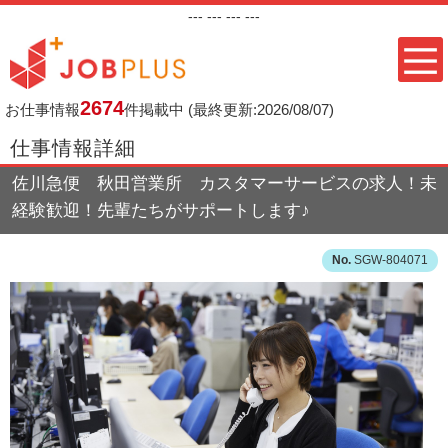
---
--- ---
---
2674
お仕事情報
件掲載中
(最終更新:2026/08/07)
仕事情報詳細
佐川急便 秋田営業所 カスタマーサービスの求人！未
経験歓迎！先輩たちがサポートします♪
SGW-804071