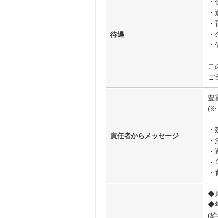
・
・
・
・
待遇
・
こ
ご
豊
(
・
責任者からメッセージ
・
・
・
・
◆月
◆年
(