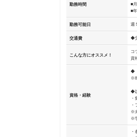
■
勤務時間
■
週
勤務可能日
◆
交通費
コ
こんな方にオススメ！
資
◆
※
◆
資格・経験
・
・
※
※
・