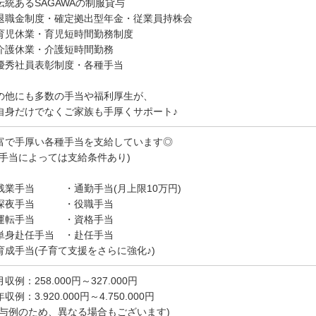
伝統あるSAGAWAの制服貸与
退職金制度・確定拠出型年金・従業員持株会
育児休業・育児短時間勤務制度
介護休業・介護短時間勤務
優秀社員表彰制度・各種手当
の他にも多数の手当や福利厚生が、
自身だけでなくご家族も手厚くサポート♪
富で手厚い各種手当を支給しています◎
※手当によっては支給条件あり)
残業手当 ・通勤手当(月上限10万円)
深夜手当 ・役職手当
運転手当 ・資格手当
単身赴任手当 ・赴任手当
育成手当(子育て支援をさらに強化♪)
収例：258.000円～327.000円
収例：3.920.000円～4.750.000円
給与例のため、異なる場合もございます)