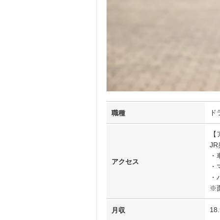
ド
職種
【
J
・
アクセス
・
・
※
18
月収