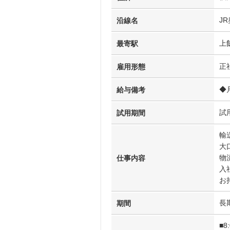
J
沿線名
上
最寄駅
正
雇用形態
◆
給与備考
試
試用期間
輸
大
物
仕事内容
入
お
長
期間
■8