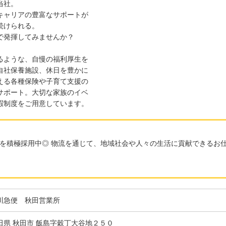
当社。
キャリアの豊富なサポートが
続けられる。
で発揮してみませんか？
るような、自慢の福利厚生を
自社保養施設、休日を豊かに
える各種保険や子育て支援の
サポート。大切な家族のイベ
暇制度をご用意しています。
を積極採用中◎ 物流を通じて、地域社会や人々の生活に貢献できるお仕
川急便 秋田営業所
田県 秋田市 飯島字穀丁大谷地２５０