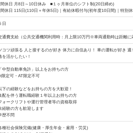
月間休日 月8日～10日休み ■１ヶ月単位のシフト制(20日締め)
年間休日 115日(110日＋年休5日)｜有給休暇付与(初年度10日間)｜特別
５日
交通費支給（公共交通機関利用時：月上限10万円※車両通勤時は距離に
ツコツ頑張る 人と接するのが好き 体力に自信あり！ 車の運転が好き 
格を活かしたい！
「中型自動車免許」以上をお持ちの方
8t限定可・AT限定不可
以下の経験などをお持ちの方を大歓迎！
集配を伴う運転職経験１年以上お持ちの方
フォークリフトや運行管理者等の資格取得
未経験の方も歓迎します
学歴不問
各種社会保険完備(健康・厚生年金・雇用・労災)