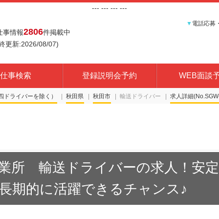
---
--- ---
---
▼
電話応募
2806
仕事情報
件掲載中
終更新:2026/08/07)
仕事検索
登録説明会予約
WEB面談
四ドライバーを除く）
秋田県
秋田市
輸送ドライバー
求人詳細(No.SGW-
業所 輸送ドライバーの求人！安
長期的に活躍できるチャンス♪