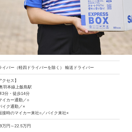
ライバー（軽四ドライバーを除く） 輸送ドライバー
アクセス】
R奥羽本線上飯島駅
車3分・徒歩14分
マイカー通勤／○
バイク通勤／×
面接時のマイカー来社○／バイク来社×
.9万円～22.5万円