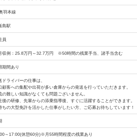
R奥羽本線
飯島駅
社員
月収例：25.8万円～32.7万円 ※50時間の残業手当、諸手当含む
用期間あり
送ドライバーの仕事は、
口顧客への集配や出荷が多い倉庫からの発送を行っていただきます。
流の難しい知識がなくても問題ございません。
社後の研修、先輩からの添乗指導後、すぐに活躍することができます。
持ちの大型免許を活かした仕事がしたい方、ご応募お待ちしています！
期
:00～17:00(休憩60分)※月55時間程度の残業あり