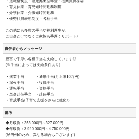
・退職金制度・確定拠出型年金・従業員持株会
・育児休業・育児短時間勤務制度
・介護休業・介護短時間勤務
・優秀社員表彰制度・各種手当
この他にも多数の手当や福利厚生が、
ご自身だけでなくご家族も手厚くサポート♪
責任者からメッセージ
豊富で手厚い各種手当を支給しています◎
(※手当によっては支給条件あり)
・残業手当 ・通勤手当(月上限10万円)
・深夜手当 ・役職手当
・運転手当 ・資格手当
・単身赴任手当 ・赴任手当
・育成手当(子育て支援をさらに強化♪)
備考
◆月収例：258.000円～327.000円
◆年収例：3.920.000円～4.750.000円
(給与例のため、異なる場合もございます)