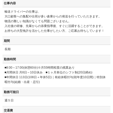
仕事内容
輸送ドライバーの仕事は、
大口顧客への集配や出荷が多い倉庫からの発送を行っていただきます。
物流の難しい知識がなくても問題ございません。
入社後の研修、先輩からの添乗指導後、すぐに活躍することができます。
お持ちの大型免許を活かした仕事がしたい方、ご応募お待ちしています！
期間
長期
勤務時間
■8:00～17:00(休憩60分)※月55時間程度の残業あり
■月間休日 月8日～10日休み ■１ヶ月単位のシフト制(20日締め)
■年間休日 113日(108日＋年休5日)｜有給休暇付与(初年度10日間)｜特別休
暇付与(結婚・出産・忌引)
勤務可能日
週５日
交通費