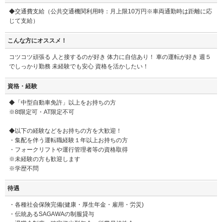
◆交通費支給（公共交通機関利用時：月上限10万円※車両通勤時は距離に応
じて支給）
こんな方にオススメ！
コツコツ頑張る 人と接するのが好き 体力に自信あり！ 車の運転が好き 週５
でしっかり勤務 未経験でも安心 資格を活かしたい！
資格・経験
◆「中型自動車免許」以上をお持ちの方
※8t限定可・AT限定不可
◆以下の経験などをお持ちの方を大歓迎！
・集配を伴う運転職経験１年以上お持ちの方
・フォークリフトや運行管理者等の資格取得
※未経験の方も歓迎します
※学歴不問
待遇
・各種社会保険完備(健康・厚生年金・雇用・労災)
・伝統あるSAGAWAの制服貸与