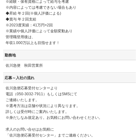
※経験・保有資格によって給与を考慮
※内容によっては考慮できない場合もあり
◆昇給 年２回(※個人評価による)
◆賞与 年２回支給
※2023度実績：41万円×2回
※業績や個人評価によって金額変動あり
管理職登用後は、
年収1.000万以上も目指せます！
勤務地
佐川急便 秋田営業所
応募～入社の流れ
佐川急便応募受付センターより
電話（050-3032-7911）もしくはSMSにて
ご連絡いたします。
※選考方法は店舗や状況により異なります。
詳しくは受付時にご案内いたします。
※身だしなみ規定あり。お気軽にお問い合わせください。
求人のお問い合せはお気軽に
「佐川急便応募受付センター」までご連絡ください。