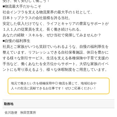
受け、長く安心して働こう！
■物流最大手だからこそ
社会インフラを支える物流業界の最大手の１社として、
日本トップクラスの会社規模を誇る当社。
安定した収入だけでなく、ライフとキャリアの豊富なサポートが
１人１人の従業員を支え、長く働き続けられる。
あなたの経験・スキルを、ぜひ当社で発揮してみませんか？
■自慢の福利厚生
社員とご家族がいつも笑顔でいられるような、自慢の福利厚生を
整えています。リフレッシュできる自社保養施設、休日を豊かに
する様々な割引サービス、生活を支える各種保険や子育て支援の
手当など、働くあなたを全方位からサポート。大切な家族のイベ
ントにも寄り添えるよう、様々な休暇制度をご用意しています。
地元で働きたい方を積極採用中◎ 物流を通じて、地域社会や
人々の生活に貢献できるお仕事です！ ぜひご応募ください！
勤務地
佐川急便 秋田営業所