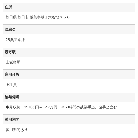
住所
秋田県 秋田市 飯島字穀丁大谷地２５０
沿線名
JR奥羽本線
最寄駅
上飯島駅
雇用形態
正社員
給与備考
◆月収例：25.8万円～32.7万円 ※50時間の残業手当、諸手当含む
試用期間
試用期間あり