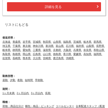
詳細を見る
リストにもどる
都道府県：
北海道
青森県
岩手県
宮城県
秋田県
山形県
福島県
茨城県
栃木県
群馬県
埼玉県
千葉県
東京都
神奈川県
新潟県
富山県
石川県
福井県
山梨県
長野県
岐阜県
静岡県
愛知県
三重県
滋賀県
京都府
大阪府
兵庫県
奈良県
和歌山県
鳥取県
島根県
岡山県
広島県
山口県
徳島県
香川県
愛媛県
高知県
福岡県
佐賀県
長崎県
熊本県
大分県
宮崎県
鹿児島県
沖縄県
勤務形態：
昼勤
夕勤
夜勤
短時間
早朝勤
期間：
1ヶ月未満
2ヶ月以内
3ヶ月以内
長期
職種：
荷物・商品仕分け
梱包・検品・ピッキング
コールセンター
台車配達スタッフ（配達