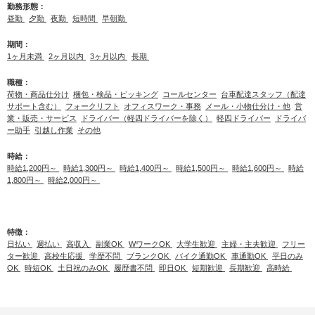
勤務形態：
昼勤
夕勤
夜勤
短時間
早朝勤
期間：
1ヶ月未満
2ヶ月以内
3ヶ月以内
長期
職種：
荷物・商品仕分け
梱包・検品・ピッキング
コールセンター
台車配達スタッフ（配達
サポート含む）
フォークリフト
オフィスワーク・事務
メール・小物仕分け・他
営
業・販売・サービス
ドライバー（軽四ドライバーを除く）
軽四ドライバー
ドライバ
ー助手
引越し作業
その他
時給：
時給1,200円～
時給1,300円～
時給1,400円～
時給1,500円～
時給1,600円～
時給
1,800円～
時給2,000円～
特徴：
日払い
週払い
高収入
副業OK
WワークOK
大学生歓迎
主婦・主夫歓迎
フリー
ター歓迎
高校生応援
学歴不問
ブランクOK
バイク通勤OK
車通勤OK
平日のみ
OK
時短OK
土日祝のみOK
履歴書不問
即日OK
短期歓迎
長期歓迎
高時給