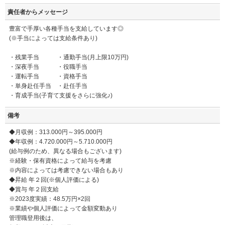
責任者からメッセージ
豊富で手厚い各種手当を支給しています◎
(※手当によっては支給条件あり)
・残業手当 ・通勤手当(月上限10万円)
・深夜手当 ・役職手当
・運転手当 ・資格手当
・単身赴任手当 ・赴任手当
・育成手当(子育て支援をさらに強化♪)
備考
◆月収例：313.000円～395.000円
◆年収例：4.720.000円～5.710.000円
(給与例のため、異なる場合もございます)
※経験・保有資格によって給与を考慮
※内容によっては考慮できない場合もあり
◆昇給 年２回(※個人評価による)
◆賞与 年２回支給
※2023度実績：48.5万円×2回
※業績や個人評価によって金額変動あり
管理職登用後は、