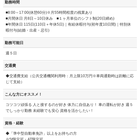
勤務時間
■8:00～17:00(休憩60分)※月55時間程度の残業あり
■月間休日 月8日～10日休み ■１ヶ月単位のシフト制(20日締め)
■年間休日 115日(110日＋年休5日)｜有給休暇付与(初年度10日間)｜特別休
暇付与(結婚・出産・忌引)
勤務可能日
週５日
交通費
◆交通費支給（公共交通機関利用時：月上限10万円※車両通勤時は距離に応
じて支給）
こんな方にオススメ！
コツコツ頑張る 人と接するのが好き 体力に自信あり！ 車の運転が好き 週５
でしっかり勤務 未経験でも安心 資格を活かしたい！
資格・経験
◆「準中型自動車免許」以上をお持ちの方
※5t限定可・AT限定可