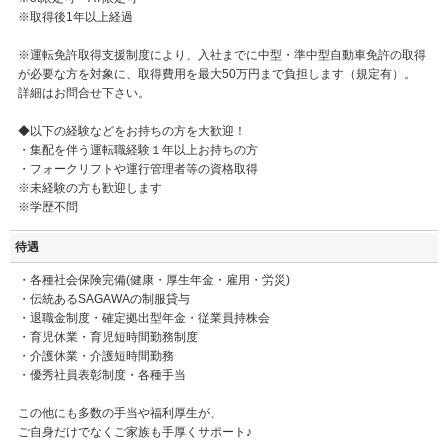
※取得後1年以上経過
※運転免許取得支援制度により、入社までに中型・準中型自動車免許の取得
が必要な方を対象に、取得費用を最大50万円まで負担します（規定有）。
詳細はお問合せ下さい。
◆以下の経験などをお持ちの方を大歓迎！
・集配を伴う運転職経験１年以上お持ちの方
・フォークリフトや運行管理者等の資格取得
※未経験の方も歓迎します
※学歴不問
待遇
・各種社会保険完備(健康・厚生年金・雇用・労災)
・伝統あるSAGAWAの制服貸与
・退職金制度・確定拠出型年金・従業員持株会
・育児休業・育児短時間勤務制度
・介護休業・介護短時間勤務
・優秀社員表彰制度・各種手当
この他にも多数の手当や福利厚生が、
ご自身だけでなくご家族も手厚くサポート♪