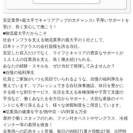
安定業界×最大手でキャリアアップの大チャンス♪ 手厚いサポートを
受け、長く安心して働こう！
■物流最大手だからこそ
社会インフラを支える物流業界の最大手の１社として、
日本トップクラスの会社規模を誇る当社。
安定した収入だけでなく、ライフとキャリアの豊富なサポートが
１人１人の従業員を支え、長く働き続けられる。
あなたの経験・スキルを、ぜひ当社で発揮してみませんか？
■自慢の福利厚生
社員とご家族がいつも笑顔でいられるような、自慢の福利厚生を
整えています。リフレッシュできる自社保養施設、休日を豊かに
する様々な割引サービス、生活を支える各種保険や子育て支援の
手当など、働くあなたを全方位からサポート。大切な家族のイベ
ントにも寄り添えるよう、様々な休暇制度をご用意しています。
■従業員の健康を守る!熱中症・UV対策も万全
屋外で働くスタッフのため、ファン付きベストやサングラス、冷感
インナー等の着用を推進！
全車両への応急キット常備、毎日のWBGT(暑さ指数)計測、点呼時