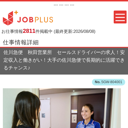
---
--- ---
---
2811
お仕事情報
件掲載中
(最終更新:2026/08/08)
仕事情報詳細
佐川急便 秋田営業所 セールスドライバーの求人！安
定収入と働きがい！大手の佐川急便で長期的に活躍でき
るチャンス♪
SGW-804001