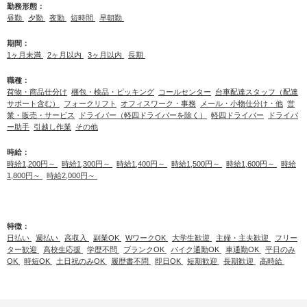
勤務形態：
昼勤
夕勤
夜勤
短時間
早朝勤
期間：
1ヶ月未満
2ヶ月以内
3ヶ月以内
長期
職種：
荷物・商品仕分け
梱包・検品・ピッキング
コールセンター
台車配達スタッフ（配達
サポート含む）
フォークリフト
オフィスワーク・事務
メール・小物仕分け・他
営
業・販売・サービス
ドライバー（軽四ドライバーを除く）
軽四ドライバー
ドライバ
ー助手
引越し作業
その他
時給：
時給1,200円～
時給1,300円～
時給1,400円～
時給1,500円～
時給1,600円～
時給
1,800円～
時給2,000円～
特徴：
日払い
週払い
高収入
副業OK
WワークOK
大学生歓迎
主婦・主夫歓迎
フリー
ター歓迎
高校生応援
学歴不問
ブランクOK
バイク通勤OK
車通勤OK
平日のみ
OK
時短OK
土日祝のみOK
履歴書不問
即日OK
短期歓迎
長期歓迎
高時給