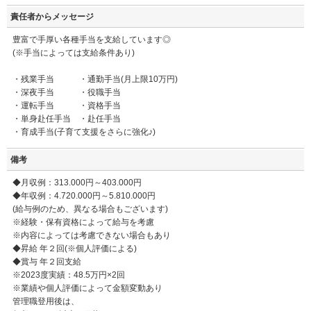
責任者からメッセージ
豊富で手厚い各種手当を支給しています◎
(※手当によっては支給条件あり)
・残業手当 ・通勤手当(月上限10万円)
・深夜手当 ・役職手当
・運転手当 ・資格手当
・単身赴任手当 ・赴任手当
・育成手当(子育て支援をさらに強化♪)
備考
◆月収例：313.000円～403.000円
◆年収例：4.720.000円～5.810.000円
(給与例のため、異なる場合もございます)
※経験・保有資格によって給与を考慮
※内容によっては考慮できない場合もあり
◆昇給 年２回(※個人評価による)
◆賞与 年２回支給
※2023度実績：48.5万円×2回
※業績や個人評価によって金額変動あり
管理職登用後は、