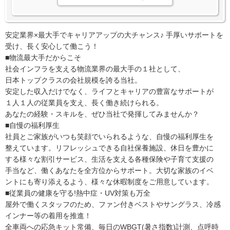
安定業界×最大手でキャリアアップの大チャンス♪ 手厚いサポートを
受け、長く安心して働こう！
■物流最大手だからこそ
社会インフラを支える物流業界の最大手の１社として、
日本トップクラスの会社規模を誇る当社。
安定した収入だけでなく、ライフとキャリアの豊富なサポートが
１人１人の従業員を支え、長く働き続けられる。
あなたの経験・スキルを、ぜひ当社で発揮してみませんか？
■自慢の福利厚生
社員とご家族がいつも笑顔でいられるような、自慢の福利厚生を
整えています。リフレッシュできる自社保養施設、休日を豊かに
する様々な割引サービス、生活を支える各種保険や子育て支援の
手当など、働くあなたを全方位からサポート。大切な家族のイベ
ントにも寄り添えるよう、様々な休暇制度をご用意しています。
■従業員の健康を守る!熱中症・UV対策も万全
屋外で働くスタッフのため、ファン付きベストやサングラス、冷感
インナー等の着用を推進！
全車両への応急キット常備、毎日のWBGT(暑さ指数)計測、点呼時