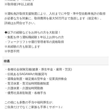
※取得後1年以上経過
※運転免許取得支援制度により、入社までに中型・準中型自動車免許の取得
が必要な方を対象に、取得費用を最大50万円まで負担します（規定有）。
詳細はお問合せ下さい。
◆以下の経験などをお持ちの方を大歓迎！
・集配を伴う運転職経験１年以上お持ちの方
・フォークリフトや運行管理者等の資格取得
※未経験の方も歓迎します
※学歴不問
待遇
・各種社会保険完備(健康・厚生年金・雇用・労災)
・伝統あるSAGAWAの制服貸与
・退職金制度・確定拠出型年金・従業員持株会
・育児休業・育児短時間勤務制度
・介護休業・介護短時間勤務
・優秀社員表彰制度・各種手当
この他にも多数の手当や福利厚生が、
ご自身だけでなくご家族も手厚くサポート♪