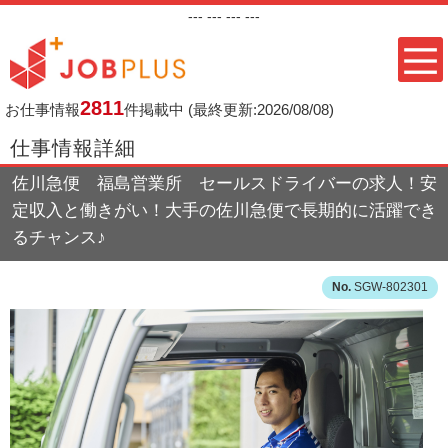
---
--- ---
---
2811
お仕事情報
件掲載中
(最終更新:2026/08/08)
仕事情報詳細
佐川急便 福島営業所 セールスドライバーの求人！安
定収入と働きがい！大手の佐川急便で長期的に活躍でき
るチャンス♪
SGW-802301