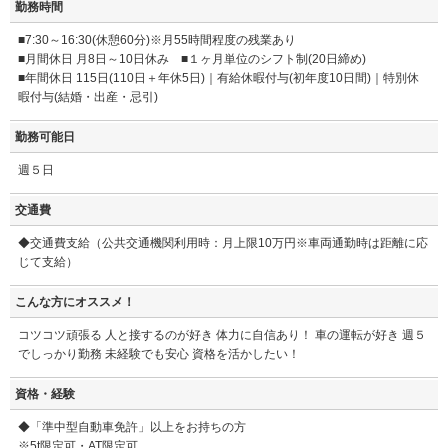
勤務時間
■7:30～16:30(休憩60分)※月55時間程度の残業あり
■月間休日 月8日～10日休み ■１ヶ月単位のシフト制(20日締め)
■年間休日 115日(110日＋年休5日)｜有給休暇付与(初年度10日間)｜特別休
暇付与(結婚・出産・忌引)
勤務可能日
週５日
交通費
◆交通費支給（公共交通機関利用時：月上限10万円※車両通勤時は距離に応
じて支給）
こんな方にオススメ！
コツコツ頑張る 人と接するのが好き 体力に自信あり！ 車の運転が好き 週５
でしっかり勤務 未経験でも安心 資格を活かしたい！
資格・経験
◆「準中型自動車免許」以上をお持ちの方
※5t限定可・AT限定可