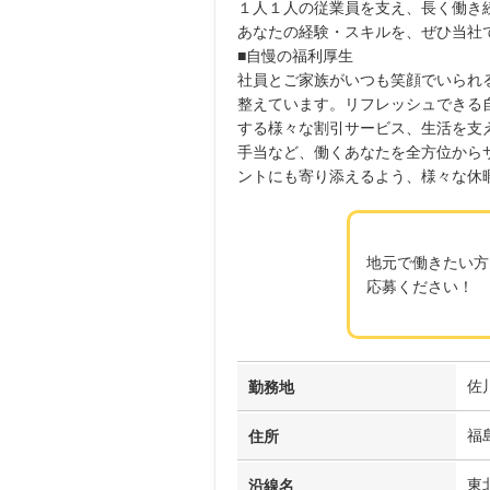
１人１人の従業員を支え、長く働き
あなたの経験・スキルを、ぜひ当社
■自慢の福利厚生
社員とご家族がいつも笑顔でいられ
整えています。リフレッシュできる
する様々な割引サービス、生活を支
手当など、働くあなたを全方位から
ントにも寄り添えるよう、様々な休
地元で働きたい方
応募ください！
佐
勤務地
福
住所
東
沿線名