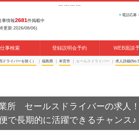
---
--- ---
---
▼
電話応募
2681
仕事情報
件掲載中
終更新:2026/08/06)
仕事検索
登録説明会予約
WEB面談
四ドライバーを除く）
福島県
本宮市
セールスドライバー
求人詳細(No.S
業所 セールスドライバーの求人
便で長期的に活躍できるチャンス♪