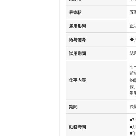
五
最寄駅
正
雇用形態
◆
給与備考
試
試用期間
セ
荷
物
仕事内容
佐
重
長
期間
■7
■
勤務時間
■