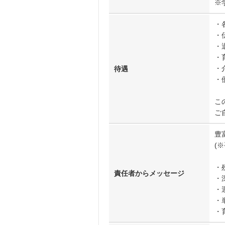
※
・
・
・
・
・
待遇
・
こ
ご
豊
(
・
責任者からメッセージ
・
・
・
・