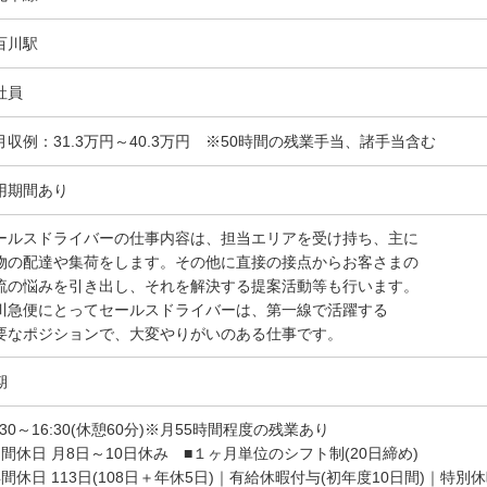
百川駅
社員
月収例：31.3万円～40.3万円 ※50時間の残業手当、諸手当含む
用期間あり
ールスドライバーの仕事内容は、担当エリアを受け持ち、主に
物の配達や集荷をします。その他に直接の接点からお客さまの
流の悩みを引き出し、それを解決する提案活動等も行います。
川急便にとってセールスドライバーは、第一線で活躍する
要なポジションで、大変やりがいのある仕事です。
期
:30～16:30(休憩60分)※月55時間程度の残業あり
月間休日 月8日～10日休み ■１ヶ月単位のシフト制(20日締め)
年間休日 113日(108日＋年休5日)｜有給休暇付与(初年度10日間)｜特別