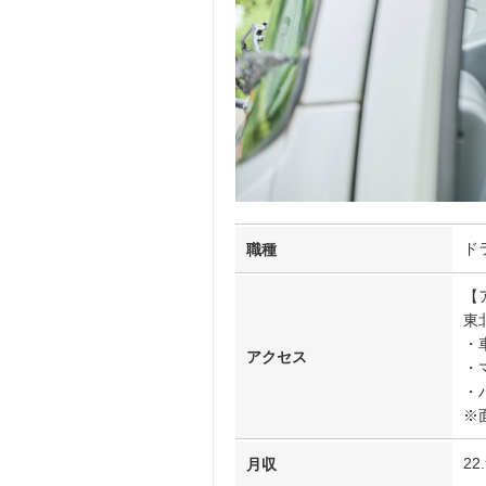
ド
職種
【
東
・
アクセス
・
・
※
22
月収