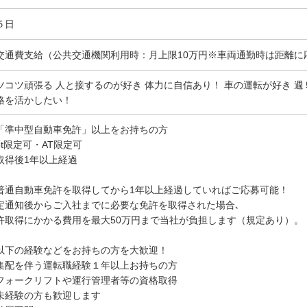
５日
交通費支給（公共交通機関利用時：月上限10万円※車両通勤時は距離に
ツコツ頑張る 人と接するのが好き 体力に自信あり！ 車の運転が好き 
格を活かしたい！
「準中型自動車免許」以上をお持ちの方
5t限定可・AT限定可
取得後1年以上経過
普通自動車免許を取得してから1年以上経過していればご応募可能！
定通知後からご入社までに必要な免許を取得された場合､
許取得にかかる費用を最大50万円まで当社が負担します（規定あり）。
以下の経験などをお持ちの方を大歓迎！
集配を伴う運転職経験１年以上お持ちの方
フォークリフトや運行管理者等の資格取得
未経験の方も歓迎します