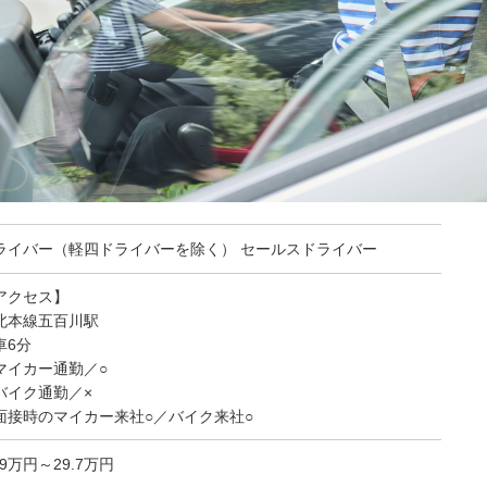
ライバー（軽四ドライバーを除く） セールスドライバー
アクセス】
北本線五百川駅
車6分
マイカー通勤／○
バイク通勤／×
面接時のマイカー来社○／バイク来社○
.9万円～29.7万円