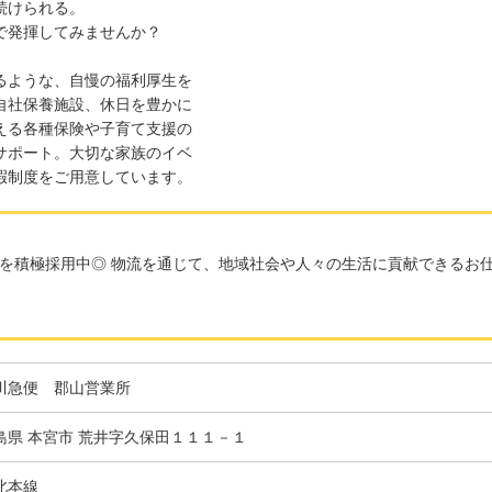
続けられる。
で発揮してみませんか？
るような、自慢の福利厚生を
自社保養施設、休日を豊かに
える各種保険や子育て支援の
サポート。大切な家族のイベ
暇制度をご用意しています。
を積極採用中◎ 物流を通じて、地域社会や人々の生活に貢献できるお仕
川急便 郡山営業所
島県 本宮市 荒井字久保田１１１－１
北本線