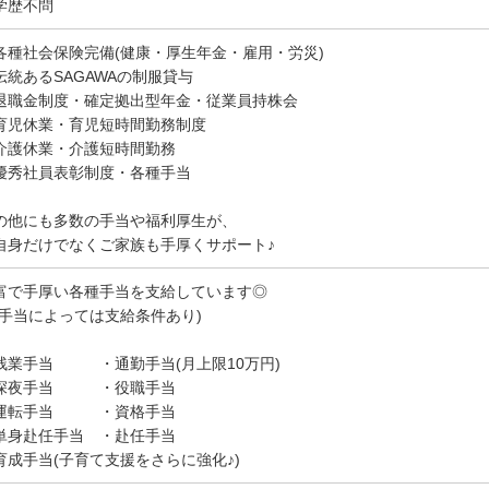
学歴不問
各種社会保険完備(健康・厚生年金・雇用・労災)
伝統あるSAGAWAの制服貸与
退職金制度・確定拠出型年金・従業員持株会
育児休業・育児短時間勤務制度
介護休業・介護短時間勤務
優秀社員表彰制度・各種手当
の他にも多数の手当や福利厚生が、
自身だけでなくご家族も手厚くサポート♪
富で手厚い各種手当を支給しています◎
※手当によっては支給条件あり)
残業手当 ・通勤手当(月上限10万円)
深夜手当 ・役職手当
運転手当 ・資格手当
単身赴任手当 ・赴任手当
育成手当(子育て支援をさらに強化♪)