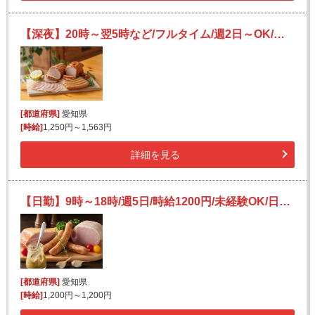
【深夜】20時～翌5時など/フルタイム/週2日～OK/未経験者歓迎/効率よく稼ぐ/食品の入荷作業
[都道府県]
愛知県
[時給]
1,250円～1,563円
詳細を見る
【日勤】9時～18時/週5日/時給1200円/未経験OK/日払い可(規定有)/ハムやレンチン商品の仕分け・検品
[都道府県]
愛知県
[時給]
1,200円～1,200円