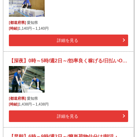
[都道府県]
愛知県
[時給]
1,140円～1,140円
詳細を見る
【深夜】0時～5時/週2日～/効率良く稼げる/日払いOK(規定有)/副業可/フリーター活躍/未経験歓迎
[都道府県]
愛知県
[時給]
1,438円～1,438円
詳細を見る
【早朝】6時～9時/週2日～/簡単荷物仕分け/朝活・短時間/日払い可(規定有)/副業歓迎