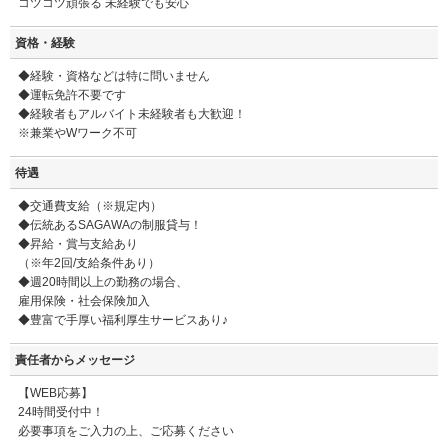
コツコツ頑張る 未経験でも安心
資格・経験
◆経験・資格などは特に問いません
◆運転免許不要です
◆経験者もアルバイト未経験者も大歓迎！
※兼業やWワーク不可
待遇
◆交通費支給（※規定内）
◆伝統あるSAGAWAの制服貸与！
◆昇給・賞与支給あり
（※年2回/支給条件あり）
◆週20時間以上の勤務の場合、
雇用保険・社会保険加入
◆豊富で手厚い福利厚生サービスあり♪
責任者からメッセージ
【WEB応募】
24時間受付中！
必要事項をご入力の上、ご応募ください