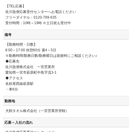
【TEL応募】
佐川急便応募受付センターへお電話ください
フリーダイヤル：0120-789-635
受付時間：10時～19時 ※土日祝も受付中
備考
【勤務時間・日数】
8:00～17:00 休憩60分 週4～5日
※勤務時間/勤務日数/勤務曜日は面接時にご相談ください♪
◆応募先
佐川急便株式会社 一宮営業所
愛知県一宮市萩原町中島字流3-1
◆アクセス
名鉄尾西線萩原駅
・車6分
勤務地
犬飼タオル株式会社（一宮営業所管轄）
応募～入社の流れ