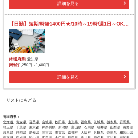
詳細を見る
【日勤】短期/時給1400円★/10時～19時/週1日～OK/長期もOK/短時間/事務用品や日用品の仕分け
[都道府県]
愛知県
[時給]
1,250円～1,400円
詳細を見る
リストにもどる
都道府県：
北海道
青森県
岩手県
宮城県
秋田県
山形県
福島県
茨城県
栃木県
群馬県
埼玉県
千葉県
東京都
神奈川県
新潟県
富山県
石川県
福井県
山梨県
長野県
岐阜県
静岡県
愛知県
三重県
滋賀県
京都府
大阪府
兵庫県
奈良県
和歌山県
鳥取県
島根県
岡山県
広島県
山口県
徳島県
香川県
愛媛県
高知県
福岡県