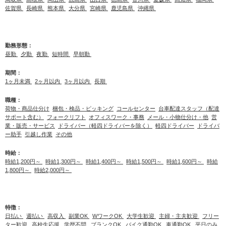
佐賀県
長崎県
熊本県
大分県
宮崎県
鹿児島県
沖縄県
勤務形態：
昼勤
夕勤
夜勤
短時間
早朝勤
期間：
1ヶ月未満
2ヶ月以内
3ヶ月以内
長期
職種：
荷物・商品仕分け
梱包・検品・ピッキング
コールセンター
台車配達スタッフ（配達
サポート含む）
フォークリフト
オフィスワーク・事務
メール・小物仕分け・他
営
業・販売・サービス
ドライバー（軽四ドライバーを除く）
軽四ドライバー
ドライバ
ー助手
引越し作業
その他
時給：
時給1,200円～
時給1,300円～
時給1,400円～
時給1,500円～
時給1,600円～
時給
1,800円～
時給2,000円～
特徴：
日払い
週払い
高収入
副業OK
WワークOK
大学生歓迎
主婦・主夫歓迎
フリー
ター歓迎
高校生応援
学歴不問
ブランクOK
バイク通勤OK
車通勤OK
平日のみ