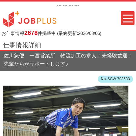
---
--- ---
---
2678
お仕事情報
件掲載中
(最終更新:2026/08/06)
仕事情報詳細
佐川急便 一宮営業所 物流加工の求人！未経験歓迎！
先輩たちがサポートします♪
SGW-708533