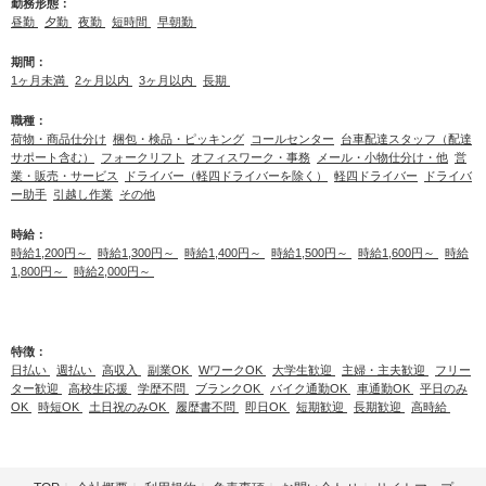
勤務形態：
昼勤
夕勤
夜勤
短時間
早朝勤
期間：
1ヶ月未満
2ヶ月以内
3ヶ月以内
長期
職種：
荷物・商品仕分け
梱包・検品・ピッキング
コールセンター
台車配達スタッフ（配達
サポート含む）
フォークリフト
オフィスワーク・事務
メール・小物仕分け・他
営
業・販売・サービス
ドライバー（軽四ドライバーを除く）
軽四ドライバー
ドライバ
ー助手
引越し作業
その他
時給：
時給1,200円～
時給1,300円～
時給1,400円～
時給1,500円～
時給1,600円～
時給
1,800円～
時給2,000円～
特徴：
日払い
週払い
高収入
副業OK
WワークOK
大学生歓迎
主婦・主夫歓迎
フリー
ター歓迎
高校生応援
学歴不問
ブランクOK
バイク通勤OK
車通勤OK
平日のみ
OK
時短OK
土日祝のみOK
履歴書不問
即日OK
短期歓迎
長期歓迎
高時給