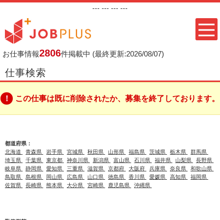
---
--- ---
---
2806
お仕事情報
件掲載中
(最終更新:2026/08/07)
仕事検索
この仕事は既に削除されたか、募集を終了しております。
都道府県：
北海道
青森県
岩手県
宮城県
秋田県
山形県
福島県
茨城県
栃木県
群馬県
埼玉県
千葉県
東京都
神奈川県
新潟県
富山県
石川県
福井県
山梨県
長野県
岐阜県
静岡県
愛知県
三重県
滋賀県
京都府
大阪府
兵庫県
奈良県
和歌山県
鳥取県
島根県
岡山県
広島県
山口県
徳島県
香川県
愛媛県
高知県
福岡県
佐賀県
長崎県
熊本県
大分県
宮崎県
鹿児島県
沖縄県