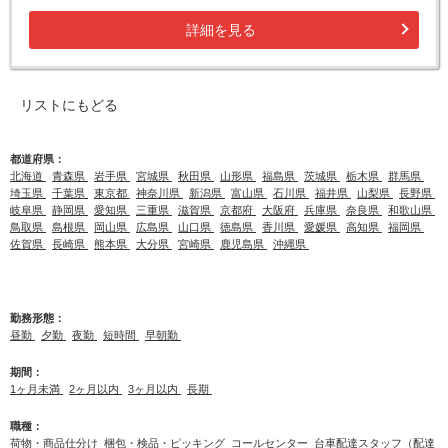
詳細を見る
リストにもどる
都道府県：
北海道
青森県
岩手県
宮城県
秋田県
山形県
福島県
茨城県
栃木県
群馬県
埼玉県
千葉県
東京都
神奈川県
新潟県
富山県
石川県
福井県
山梨県
長野県
岐阜県
静岡県
愛知県
三重県
滋賀県
京都府
大阪府
兵庫県
奈良県
和歌山県
鳥取県
島根県
岡山県
広島県
山口県
徳島県
香川県
愛媛県
高知県
福岡県
佐賀県
長崎県
熊本県
大分県
宮崎県
鹿児島県
沖縄県
勤務形態：
昼勤
夕勤
夜勤
短時間
早朝勤
期間：
1ヶ月未満
2ヶ月以内
3ヶ月以内
長期
職種：
荷物・商品仕分け
梱包・検品・ピッキング
コールセンター
台車配達スタッフ（配達