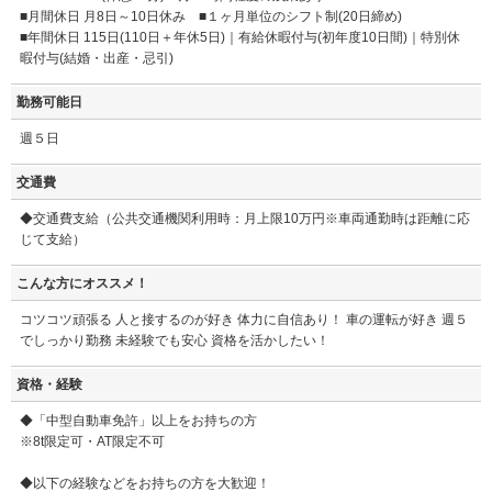
■月間休日 月8日～10日休み ■１ヶ月単位のシフト制(20日締め)
■年間休日 115日(110日＋年休5日)｜有給休暇付与(初年度10日間)｜特別休
暇付与(結婚・出産・忌引)
勤務可能日
週５日
交通費
◆交通費支給（公共交通機関利用時：月上限10万円※車両通勤時は距離に応
じて支給）
こんな方にオススメ！
コツコツ頑張る 人と接するのが好き 体力に自信あり！ 車の運転が好き 週５
でしっかり勤務 未経験でも安心 資格を活かしたい！
資格・経験
◆「中型自動車免許」以上をお持ちの方
※8t限定可・AT限定不可
◆以下の経験などをお持ちの方を大歓迎！