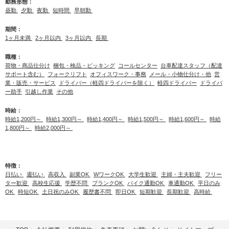
勤務形態：
昼勤
夕勤
夜勤
短時間
早朝勤
期間：
1ヶ月未満
2ヶ月以内
3ヶ月以内
長期
職種：
荷物・商品仕分け
梱包・検品・ピッキング
コールセンター
台車配達スタッフ（配達
サポート含む）
フォークリフト
オフィスワーク・事務
メール・小物仕分け・他
営
業・販売・サービス
ドライバー（軽四ドライバーを除く）
軽四ドライバー
ドライバ
ー助手
引越し作業
その他
時給：
時給1,200円～
時給1,300円～
時給1,400円～
時給1,500円～
時給1,600円～
時給
1,800円～
時給2,000円～
特徴：
日払い
週払い
高収入
副業OK
WワークOK
大学生歓迎
主婦・主夫歓迎
フリー
ター歓迎
高校生応援
学歴不問
ブランクOK
バイク通勤OK
車通勤OK
平日のみ
OK
時短OK
土日祝のみOK
履歴書不問
即日OK
短期歓迎
長期歓迎
高時給