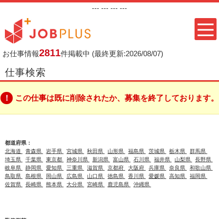
---
--- ---
---
2811
お仕事情報
件掲載中
(最終更新:2026/08/07)
仕事検索
この仕事は既に削除されたか、募集を終了しております。
都道府県：
北海道
青森県
岩手県
宮城県
秋田県
山形県
福島県
茨城県
栃木県
群馬県
埼玉県
千葉県
東京都
神奈川県
新潟県
富山県
石川県
福井県
山梨県
長野県
岐阜県
静岡県
愛知県
三重県
滋賀県
京都府
大阪府
兵庫県
奈良県
和歌山県
鳥取県
島根県
岡山県
広島県
山口県
徳島県
香川県
愛媛県
高知県
福岡県
佐賀県
長崎県
熊本県
大分県
宮崎県
鹿児島県
沖縄県