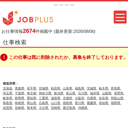
---
--- ---
---
2674
お仕事情報
件掲載中
(最終更新:2026/08/06)
仕事検索
この仕事は既に削除されたか、募集を終了しております。
都道府県：
北海道
青森県
岩手県
宮城県
秋田県
山形県
福島県
茨城県
栃木県
群馬県
埼玉県
千葉県
東京都
神奈川県
新潟県
富山県
石川県
福井県
山梨県
長野県
岐阜県
静岡県
愛知県
三重県
滋賀県
京都府
大阪府
兵庫県
奈良県
和歌山県
鳥取県
島根県
岡山県
広島県
山口県
徳島県
香川県
愛媛県
高知県
福岡県
佐賀県
長崎県
熊本県
大分県
宮崎県
鹿児島県
沖縄県