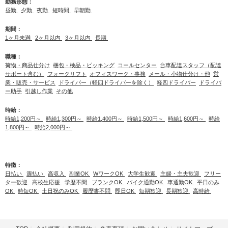
勤務形態：
昼勤
夕勤
夜勤
短時間
早朝勤
期間：
1ヶ月未満
2ヶ月以内
3ヶ月以内
長期
職種：
荷物・商品仕分け
梱包・検品・ピッキング
コールセンター
台車配達スタッフ（配達
サポート含む）
フォークリフト
オフィスワーク・事務
メール・小物仕分け・他
営
業・販売・サービス
ドライバー（軽四ドライバーを除く）
軽四ドライバー
ドライバ
ー助手
引越し作業
その他
時給：
時給1,200円～
時給1,300円～
時給1,400円～
時給1,500円～
時給1,600円～
時給
1,800円～
時給2,000円～
特徴：
日払い
週払い
高収入
副業OK
WワークOK
大学生歓迎
主婦・主夫歓迎
フリー
ター歓迎
高校生応援
学歴不問
ブランクOK
バイク通勤OK
車通勤OK
平日のみ
OK
時短OK
土日祝のみOK
履歴書不問
即日OK
短期歓迎
長期歓迎
高時給