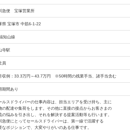
川急便 宝塚営業所
県 宝塚市 中筋6-1-22
R福知山線
山寺駅
社員
月収例：33.3万円～43.7万円 ※50時間の残業手当、諸手当含む
用期間あり
ールスドライバーの仕事内容は、担当エリアを受け持ち、主に
物の配達や集荷をします。その他に直接の接点からお客さまの
流の悩みを引き出し、それを解決する提案活動等も行います。
川急便にとってセールスドライバーは、第一線で活躍する
要なポジションで、大変やりがいのある仕事です。