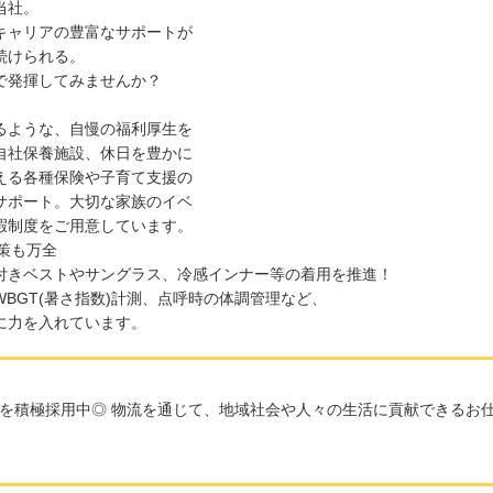
当社。
キャリアの豊富なサポートが
続けられる。
で発揮してみませんか？
るような、自慢の福利厚生を
自社保養施設、休日を豊かに
える各種保険や子育て支援の
サポート。大切な家族のイベ
暇制度をご用意しています。
対策も万全
付きベストやサングラス、冷感インナー等の着用を推進！
BGT(暑さ指数)計測、点呼時の体調管理など、
に力を入れています。
を積極採用中◎ 物流を通じて、地域社会や人々の生活に貢献できるお仕