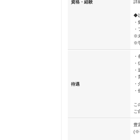
詳
資格・経験
◆
・
・
※
※
・
・
・
・
・
待遇
・
こ
ご
豊
(