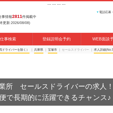
---
--- ---
---
▼
電話応募
2811
仕事情報
件掲載中
終更新:2026/08/08)
仕事検索
登録説明会予約
WEB面談
四ドライバーを除く）
兵庫県
宝塚市
セールスドライバー
求人詳細(No.S
業所 セールスドライバーの求人
便で長期的に活躍できるチャンス♪