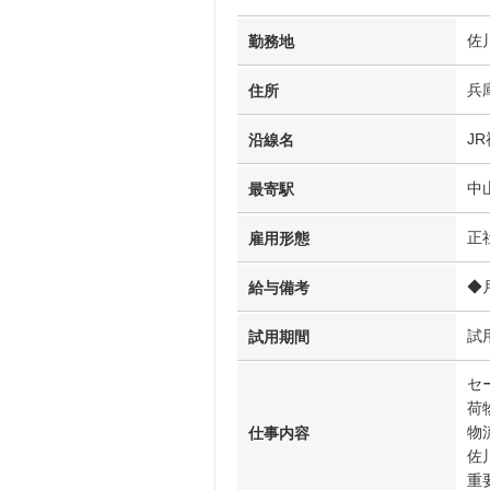
佐
勤務地
兵庫
住所
J
沿線名
中
最寄駅
正
雇用形態
◆
給与備考
試
試用期間
セ
荷
物
仕事内容
佐
重