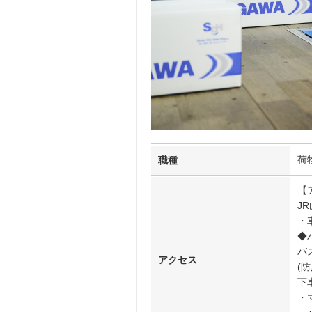
荷
職種
【
J
・
◆
バ
アクセス
(
下
・