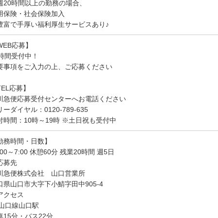
週20時間以上の勤務の場合、
用保険・社会保険加入
豊富で手厚い福利厚生サービスあり♪
WEB応募】
4時間受付中！
要事項をご入力の上、ご応募ください
TEL応募】
川急便応募受付センターへお電話ください
ーダイヤル：0120-789-635
付時間：10時～19時 ※土日祝も受付中
勤務時間・日数】
:00～7:00 休憩60分 残業20時間 週5日
応募先
川急便株式会社 山口営業所
口県山口市大字下小鯖字田中905-4
アクセス
R山口線山口駅
車15分・バス22分