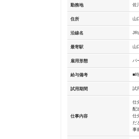
佐
勤務地
山
住所
J
沿線名
山
最寄駅
パ
雇用形態
■
給与備考
試
試用期間
仕
配
仕
仕事内容
だ
事