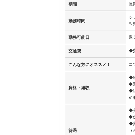
長
期間
シ
勤務時間
※
週
勤務可能日
◆
交通費
コ
こんな方にオススメ！
◆
◆
資格・経験
◆
※
◆
◆
◆
（
待遇