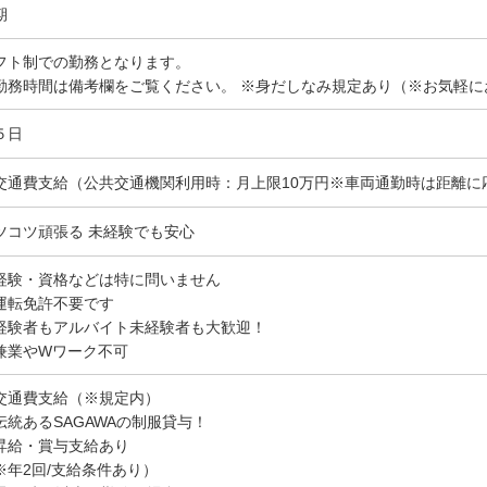
期
フト制での勤務となります。
勤務時間は備考欄をご覧ください。 ※身だしなみ規定あり（※お気軽に
５日
交通費支給（公共交通機関利用時：月上限10万円※車両通勤時は距離に
ツコツ頑張る 未経験でも安心
経験・資格などは特に問いません
運転免許不要です
経験者もアルバイト未経験者も大歓迎！
兼業やWワーク不可
交通費支給（※規定内）
伝統あるSAGAWAの制服貸与！
昇給・賞与支給あり
※年2回/支給条件あり）