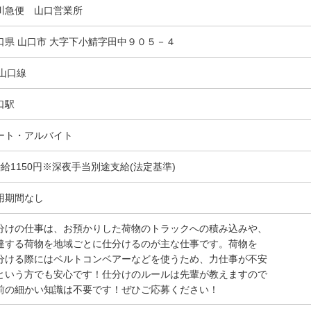
川急便 山口営業所
口県 山口市 大字下小鯖字田中９０５－４
R山口線
口駅
ート・アルバイト
時給1150円※深夜手当別途支給(法定基準)
用期間なし
分けの仕事は、お預かりした荷物のトラックへの積み込みや、
達する荷物を地域ごとに仕分けるのが主な仕事です。荷物を
分ける際にはベルトコンベアーなどを使うため、力仕事が不安
という方でも安心です！仕分けのルールは先輩が教えますので
前の細かい知識は不要です！ぜひご応募ください！