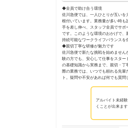
◆全員で助け合う環境
佐川急便では、一人ひとりが互いを
根付いています。業務量が多い時も
手を差し伸べ、スタッフ全員でサポ
です。このような環境のおかげで、
持続可能なワークライフバランスを
◆親切丁寧な研修が魅力です
佐川急便で新たな挑戦を始めません
験の方でも、安心して仕事をスター
の基礎知識から実務まで、親切・丁
際の業務では、いつでも頼れる先輩
ト。疑問や不安があれば何でも質問
アルバイト未経験
くことが出来ます