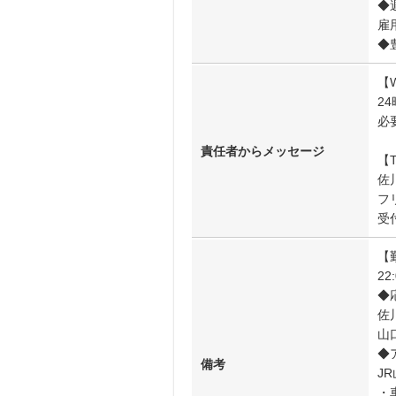
◆
雇
◆
【
2
必
責任者からメッセージ
【
佐
フリ
受
【
22
◆
佐
山
◆
備考
J
・