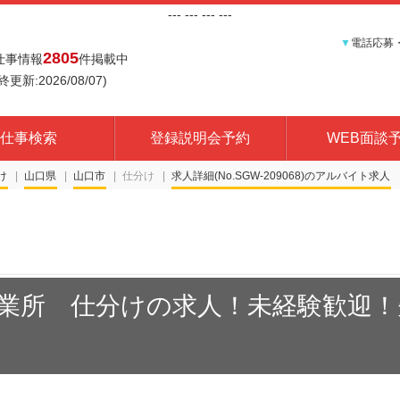
---
--- ---
---
▼
電話応募
2805
仕事情報
件掲載中
終更新:2026/08/07)
仕事検索
登録説明会予約
WEB面談
け
山口県
山口市
仕分け
求人詳細(No.SGW-209068)
業所 仕分けの求人！未経験歓迎