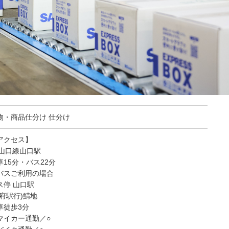
物・商品仕分け 仕分け
アクセス】
R山口線山口駅
車15分・バス22分
バスご利用の場合
ス停 山口駅
防府駅行)鯖地
車徒歩3分
マイカー通勤／○