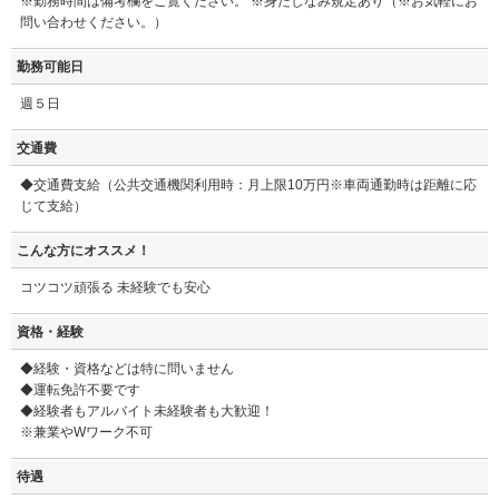
※勤務時間は備考欄をご覧ください。 ※身だしなみ規定あり（※お気軽にお
問い合わせください。）
勤務可能日
週５日
交通費
◆交通費支給（公共交通機関利用時：月上限10万円※車両通勤時は距離に応
じて支給）
こんな方にオススメ！
コツコツ頑張る 未経験でも安心
資格・経験
◆経験・資格などは特に問いません
◆運転免許不要です
◆経験者もアルバイト未経験者も大歓迎！
※兼業やWワーク不可
待遇