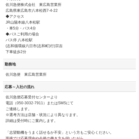
佐川急便株式会社 東広島営業所
広島県東広島市八本松西7-4-22
◆アクセス
JR山陽本線八本松駅
・車5分・バス4分
◆バスご利用の場合
バス停 八本松駅
(志和循環線六日市(志和町)行)宗吉
下車徒歩2分
勤務地
佐川急便 東広島営業所
応募～入社の流れ
佐川急便応募受付センターより
電話（050-3032-7911）またはSMSにて
ご連絡します。
※選考方法は店舗・状況により異なります。
詳細は受付時にご案内します。
「志望動機をうまく話せるか不安」という方もご安心ください。
面接では応募理由や今後の働き方を伺いながら、