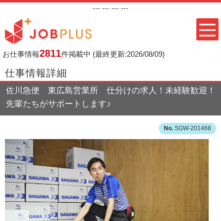
---
--- ---
---
2811
お仕事情報
件掲載中
(最終更新:2026/08/09)
仕事情報詳細
佐川急便 東広島営業所 仕分けの求人！未経験歓迎！
先輩たちがサポートします♪
SGW-201468