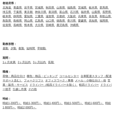
都道府県：
北海道
青森県
岩手県
宮城県
秋田県
山形県
福島県
茨城県
栃木県
群馬県
埼玉県
千葉県
東京都
神奈川県
新潟県
富山県
石川県
福井県
山梨県
長野県
岐阜県
静岡県
愛知県
三重県
滋賀県
京都府
大阪府
兵庫県
奈良県
和歌山県
鳥取県
島根県
岡山県
広島県
山口県
徳島県
香川県
愛媛県
高知県
福岡県
佐賀県
長崎県
熊本県
大分県
宮崎県
鹿児島県
沖縄県
勤務形態：
昼勤
夕勤
夜勤
短時間
早朝勤
期間：
1ヶ月未満
2ヶ月以内
3ヶ月以内
長期
職種：
荷物・商品仕分け
梱包・検品・ピッキング
コールセンター
台車配達スタッフ（配達
サポート含む）
フォークリフト
オフィスワーク・事務
メール・小物仕分け・他
営
業・販売・サービス
ドライバー（軽四ドライバーを除く）
軽四ドライバー
ドライバ
ー助手
引越し作業
その他
時給：
時給1,200円～
時給1,300円～
時給1,400円～
時給1,500円～
時給1,600円～
時給
1,800円～
時給2,000円～