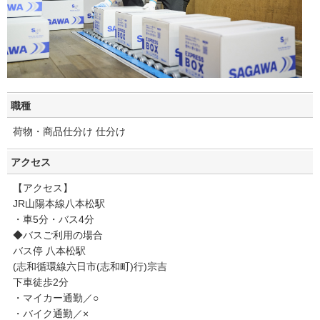
職種
荷物・商品仕分け 仕分け
アクセス
【アクセス】
JR山陽本線八本松駅
・車5分・バス4分
◆バスご利用の場合
バス停 八本松駅
(志和循環線六日市(志和町)行)宗吉
下車徒歩2分
・マイカー通勤／○
・バイク通勤／×