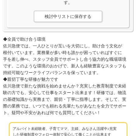
す。
検討中リストに保存する
◆全員で助け合う環境
佐川急便では、一人ひとりが互いを大切にし、助け合う文化が
根付いています。業務量が多い時も誰かが困っていればすぐに
手を差し伸べ、スタッフ全員でサポートし合う協力的な職場環境
です。このような環境のおかげで、新人も経験豊富なスタッフも
持続可能なワークライフバランスを保っています。
◆親切丁寧な研修が魅力です
佐川急便で新たな挑戦を始めませんか？充実した教育制度で未経
験の方でも、安心して仕事をスタート出来ます！研修では、物流
の基礎知識から実務まで、親切・丁寧に指導します。そして、実
際の業務では、いつでも頼れる先輩たちがあなたを全力でサポー
ト。疑問や不安があれば何でも質問してください！
アルバイト未経験者、子育てママ、主婦、みなさん活躍中♪充実
した研修制度やフォロー体制で安心して働くことが出来ます