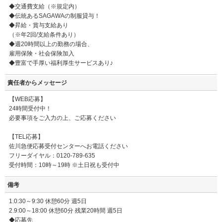
◆交通費支給（※規定内）
◆伝統あるSAGAWAの制服貸与！
◆昇給・賞与支給あり
（※年2回/支給条件あり）
◆週20時間以上の勤務の場合、
雇用保険・社会保険加入
◆豊富で手厚い福利厚生サービスあり♪
責任者からメッセージ
【WEB応募】
24時間受付中！
必要事項をご入力の上、ご応募ください
【TEL応募】
佐川急便応募受付センターへお電話ください
フリーダイヤル：0120-789-635
受付時間：10時～19時 ※土日祝も受付中
備考
1.0:30～9:30 休憩60分 週5日
2.9:00～18:00 休憩60分 残業20時間 週5日
◆応募先