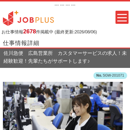
---
--- ---
---
2678
お仕事情報
件掲載中
(最終更新:2026/08/06)
仕事情報詳細
佐川急便 広島営業所 カスタマーサービスの求人！未
経験歓迎！先輩たちがサポートします♪
SGW-201071