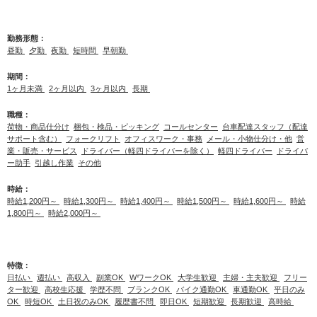
勤務形態：
昼勤
夕勤
夜勤
短時間
早朝勤
期間：
1ヶ月未満
2ヶ月以内
3ヶ月以内
長期
職種：
荷物・商品仕分け
梱包・検品・ピッキング
コールセンター
台車配達スタッフ（配達
サポート含む）
フォークリフト
オフィスワーク・事務
メール・小物仕分け・他
営
業・販売・サービス
ドライバー（軽四ドライバーを除く）
軽四ドライバー
ドライバ
ー助手
引越し作業
その他
時給：
時給1,200円～
時給1,300円～
時給1,400円～
時給1,500円～
時給1,600円～
時給
1,800円～
時給2,000円～
特徴：
日払い
週払い
高収入
副業OK
WワークOK
大学生歓迎
主婦・主夫歓迎
フリー
ター歓迎
高校生応援
学歴不問
ブランクOK
バイク通勤OK
車通勤OK
平日のみ
OK
時短OK
土日祝のみOK
履歴書不問
即日OK
短期歓迎
長期歓迎
高時給