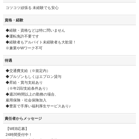
コツコツ頑張る 未経験でも安心
資格・経験
◆経験・資格などは特に問いません
◆運転免許不要です
◆経験者もアルバイト未経験者も大歓迎！
※兼業やWワーク不可
待遇
◆交通費支給（※規定内）
◆ブルゾンもしくはエプロン貸与
◆昇給・賞与支給あり
（※年2回/支給条件あり）
◆週20時間以上の勤務の場合、
雇用保険・社会保険加入
◆豊富で手厚い福利厚生サービスあり♪
責任者からメッセージ
【WEB応募】
24時間受付中！