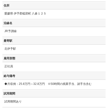
住所
愛媛県 伊予郡砥部町 八倉１２５
沿線名
JR予讃線
最寄駅
北伊予駅
雇用形態
正社員
給与備考
◆月収例：25.8万円～32.8万円 ※50時間の残業手当、諸手当含む
試用期間
試用期間あり