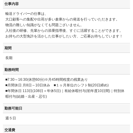
仕事内容
輸送ドライバーの仕事は、
大口顧客への集配や出荷が多い倉庫からの発送を行っていただきます。
物流の難しい知識がなくても問題ございません。
入社後の研修、先輩からの添乗指導後、すぐに活躍することができます。
お持ちの大型免許を活かした仕事がしたい方、ご応募お待ちしています！
期間
長期
勤務時間
■7:30～16:30(休憩60分)※月45時間程度の残業あり
■月間休日 月8日～10日休み ■１ヶ月単位のシフト制(20日締め)
■年間休日 113日(108日＋年休5日)｜有給休暇付与(初年度10日間)｜特別休
暇付与(結婚・出産・忌引)
勤務可能日
週５日
交通費