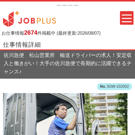
---
--- ---
---
2674
お仕事情報
件掲載中
(最終更新:2026/08/07)
仕事情報詳細
佐川急便 松山営業所 輸送ドライバーの求人！安定収
入と働きがい！大手の佐川急便で長期的に活躍できるチ
ャンス♪
SGW-102002