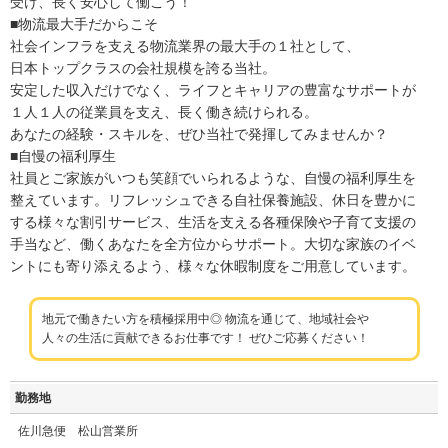
受け、長く安心して働こう！
■物流最大手だからこそ
社会インフラを支える物流業界の最大手の１社として、
日本トップクラスの会社規模を誇る当社。
安定した収入だけでなく、ライフとキャリアの豊富なサポートが
１人１人の従業員を支え、長く働き続けられる。
あなたの経験・スキルを、ぜひ当社で発揮してみませんか？
■自慢の福利厚生
社員とご家族がいつも笑顔でいられるような、自慢の福利厚生を
整えています。リフレッシュできる自社保養施設、休日を豊かに
する様々な割引サービス、生活を支える各種保険や子育て支援の
手当など、働くあなたを全方位からサポート。大切な家族のイベ
ントにも寄り添えるよう、様々な休暇制度をご用意しています。
地元で働きたい方を積極採用中◎ 物流を通じて、地域社会や
人々の生活に貢献できるお仕事です！ ぜひご応募ください！
勤務地
佐川急便 松山営業所