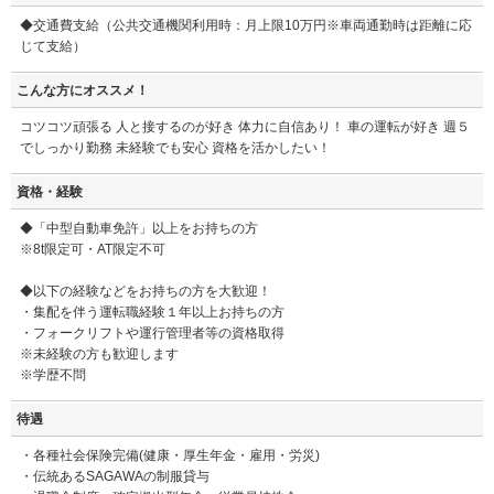
◆交通費支給（公共交通機関利用時：月上限10万円※車両通勤時は距離に応
じて支給）
こんな方にオススメ！
コツコツ頑張る 人と接するのが好き 体力に自信あり！ 車の運転が好き 週５
でしっかり勤務 未経験でも安心 資格を活かしたい！
資格・経験
◆「中型自動車免許」以上をお持ちの方
※8t限定可・AT限定不可
◆以下の経験などをお持ちの方を大歓迎！
・集配を伴う運転職経験１年以上お持ちの方
・フォークリフトや運行管理者等の資格取得
※未経験の方も歓迎します
※学歴不問
待遇
・各種社会保険完備(健康・厚生年金・雇用・労災)
・伝統あるSAGAWAの制服貸与