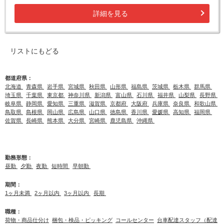
詳細を見る
リストにもどる
都道府県：
北海道
青森県
岩手県
宮城県
秋田県
山形県
福島県
茨城県
栃木県
群馬県
埼玉県
千葉県
東京都
神奈川県
新潟県
富山県
石川県
福井県
山梨県
長野県
岐阜県
静岡県
愛知県
三重県
滋賀県
京都府
大阪府
兵庫県
奈良県
和歌山県
鳥取県
島根県
岡山県
広島県
山口県
徳島県
香川県
愛媛県
高知県
福岡県
佐賀県
長崎県
熊本県
大分県
宮崎県
鹿児島県
沖縄県
勤務形態：
昼勤
夕勤
夜勤
短時間
早朝勤
期間：
1ヶ月未満
2ヶ月以内
3ヶ月以内
長期
職種：
荷物・商品仕分け
梱包・検品・ピッキング
コールセンター
台車配達スタッフ（配達