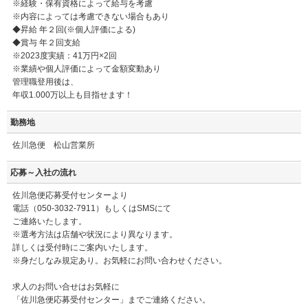
※経験・保有資格によって給与を考慮
※内容によっては考慮できない場合もあり
◆昇給 年２回(※個人評価による)
◆賞与 年２回支給
※2023度実績：41万円×2回
※業績や個人評価によって金額変動あり
管理職登用後は、
年収1.000万以上も目指せます！
勤務地
佐川急便 松山営業所
応募～入社の流れ
佐川急便応募受付センターより
電話（050-3032-7911）もしくはSMSにて
ご連絡いたします。
※選考方法は店舗や状況により異なります。
詳しくは受付時にご案内いたします。
※身だしなみ規定あり。お気軽にお問い合わせください。
求人のお問い合せはお気軽に
「佐川急便応募受付センター」までご連絡ください。