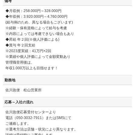
備考
◆月収例：258.000円～328.000円
◆年収例：3.920.000円～4.760.000円
(給与例のため、異なる場合もございます)
※経験・保有資格によって給与を考慮
※内容によっては考慮できない場合もあり
◆昇給 年２回(※個人評価による)
◆賞与 年２回支給
※2023度実績：41万円×2回
※業績や個人評価によって金額変動あり
管理職登用後は、
年収1.000万以上も目指せます！
勤務地
佐川急便 松山営業所
応募～入社の流れ
佐川急便応募受付センターより
電話（050-3032-7911）またはSMSにて
ご連絡します。
※選考方法は店舗・状況により異なります。