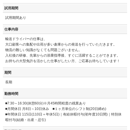
試用期間
試用期間あり
仕事内容
輸送ドライバーの仕事は、
大口顧客への集配や出荷が多い倉庫からの発送を行っていただきます。
物流の難しい知識がなくても問題ございません。
入社後の研修、先輩からの添乗指導後、すぐに活躍することができます。
お持ちの大型免許を活かした仕事がしたい方、ご応募お待ちしています！
期間
長期
勤務時間
■7:30～16:30(休憩60分)※月45時間程度の残業あり
■月間休日 月8日～10日休み ■１ヶ月単位のシフト制(20日締め)
■年間休日 115日(110日＋年休5日)｜有給休暇付与(初年度10日間)｜特別休
暇付与(結婚・出産・忌引)