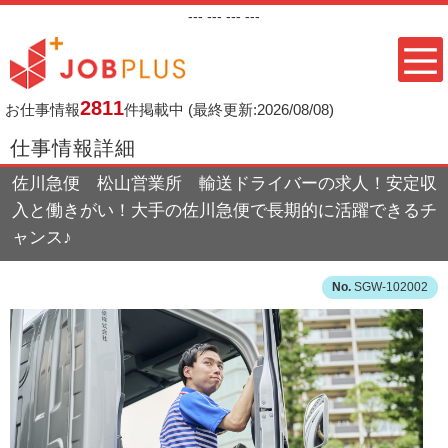
---
--- ---
---
2811
お仕事情報
件掲載中
(最終更新:2026/08/08)
仕事情報詳細
佐川急便 松山営業所 輸送ドライバーの求人！安定収
入と働きがい！大手の佐川急便で長期的に活躍できるチ
ャンス♪
SGW-102002