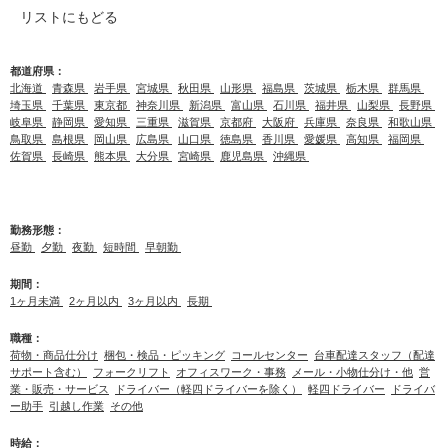
リストにもどる
都道府県：
北海道
青森県
岩手県
宮城県
秋田県
山形県
福島県
茨城県
栃木県
群馬県
埼玉県
千葉県
東京都
神奈川県
新潟県
富山県
石川県
福井県
山梨県
長野県
岐阜県
静岡県
愛知県
三重県
滋賀県
京都府
大阪府
兵庫県
奈良県
和歌山県
鳥取県
島根県
岡山県
広島県
山口県
徳島県
香川県
愛媛県
高知県
福岡県
佐賀県
長崎県
熊本県
大分県
宮崎県
鹿児島県
沖縄県
勤務形態：
昼勤
夕勤
夜勤
短時間
早朝勤
期間：
1ヶ月未満
2ヶ月以内
3ヶ月以内
長期
職種：
荷物・商品仕分け
梱包・検品・ピッキング
コールセンター
台車配達スタッフ（配達
サポート含む）
フォークリフト
オフィスワーク・事務
メール・小物仕分け・他
営
業・販売・サービス
ドライバー（軽四ドライバーを除く）
軽四ドライバー
ドライバ
ー助手
引越し作業
その他
時給：