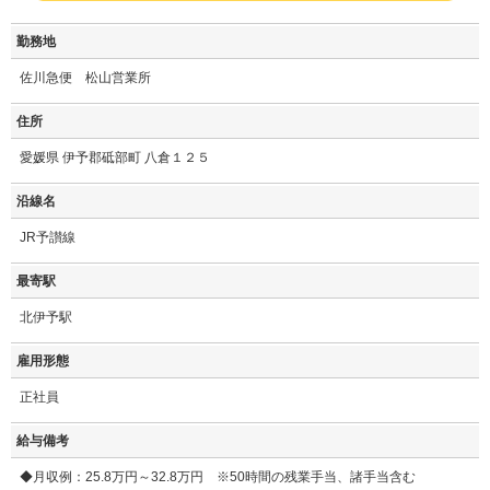
勤務地
佐川急便 松山営業所
住所
愛媛県 伊予郡砥部町 八倉１２５
沿線名
JR予讃線
最寄駅
北伊予駅
雇用形態
正社員
給与備考
◆月収例：25.8万円～32.8万円 ※50時間の残業手当、諸手当含む