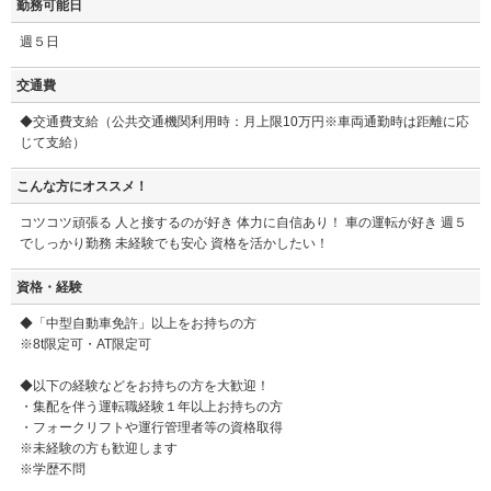
勤務可能日
週５日
交通費
◆交通費支給（公共交通機関利用時：月上限10万円※車両通勤時は距離に応
じて支給）
こんな方にオススメ！
コツコツ頑張る 人と接するのが好き 体力に自信あり！ 車の運転が好き 週５
でしっかり勤務 未経験でも安心 資格を活かしたい！
資格・経験
◆「中型自動車免許」以上をお持ちの方
※8t限定可・AT限定可
◆以下の経験などをお持ちの方を大歓迎！
・集配を伴う運転職経験１年以上お持ちの方
・フォークリフトや運行管理者等の資格取得
※未経験の方も歓迎します
※学歴不問