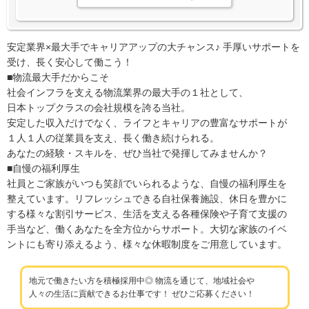
安定業界×最大手でキャリアアップの大チャンス♪ 手厚いサポートを
受け、長く安心して働こう！
■物流最大手だからこそ
社会インフラを支える物流業界の最大手の１社として、
日本トップクラスの会社規模を誇る当社。
安定した収入だけでなく、ライフとキャリアの豊富なサポートが
１人１人の従業員を支え、長く働き続けられる。
あなたの経験・スキルを、ぜひ当社で発揮してみませんか？
■自慢の福利厚生
社員とご家族がいつも笑顔でいられるような、自慢の福利厚生を
整えています。リフレッシュできる自社保養施設、休日を豊かに
する様々な割引サービス、生活を支える各種保険や子育て支援の
手当など、働くあなたを全方位からサポート。大切な家族のイベ
ントにも寄り添えるよう、様々な休暇制度をご用意しています。
地元で働きたい方を積極採用中◎ 物流を通じて、地域社会や
人々の生活に貢献できるお仕事です！ ぜひご応募ください！