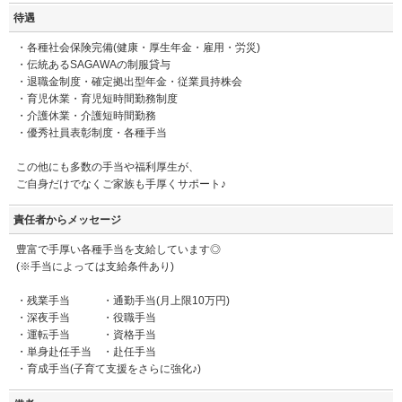
待遇
・各種社会保険完備(健康・厚生年金・雇用・労災)
・伝統あるSAGAWAの制服貸与
・退職金制度・確定拠出型年金・従業員持株会
・育児休業・育児短時間勤務制度
・介護休業・介護短時間勤務
・優秀社員表彰制度・各種手当
この他にも多数の手当や福利厚生が、
ご自身だけでなくご家族も手厚くサポート♪
責任者からメッセージ
豊富で手厚い各種手当を支給しています◎
(※手当によっては支給条件あり)
・残業手当 ・通勤手当(月上限10万円)
・深夜手当 ・役職手当
・運転手当 ・資格手当
・単身赴任手当 ・赴任手当
・育成手当(子育て支援をさらに強化♪)