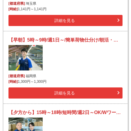
[都道府県]
埼玉県
[時給]
1,141円～1,141円
詳細を見る
【早朝】5時～9時/週1日～/簡単荷物仕分け/朝活・短時間/日払い可(規定有)/副業歓迎
[都道府県]
福岡県
[時給]
1,300円～1,300円
詳細を見る
【夕方から】15時～18時/短時間/週2日～OK/Wワークにも/未経験OK/宅配便の仕分け