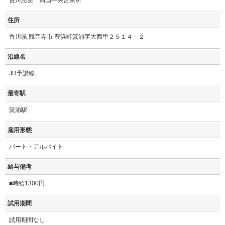
佐川急便 四国中央営業所
住所
香川県 観音寺市 豊浜町箕浦字大西甲２５１４－２
沿線名
JR予讃線
最寄駅
箕浦駅
雇用形態
パート・アルバイト
給与備考
■時給1300円
試用期間
試用期間なし