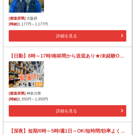
[都道府県]
大阪府
[時給]
1,177円～1,177円
詳細を見る
【日勤】8時～17時/南林間から送迎あり★/未経験OK！/残業ほぼナシ◎/洗剤・飲料の積み付け・検品
[都道府県]
神奈川県
[時給]
1,350円～1,350円
詳細を見る
【深夜】短期/0時～5時/週1日～OK/短時間/効率よく稼ぐ/宅配便の仕分け【2か月間のみ】