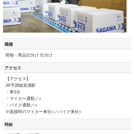
職種
荷物・商品仕分け 仕分け
アクセス
【アクセス】
JR予讃線箕浦駅
・車3分
・マイカー通勤／○
・バイク通勤／○
※面接時のマイカー来社○／バイク来社○
時給