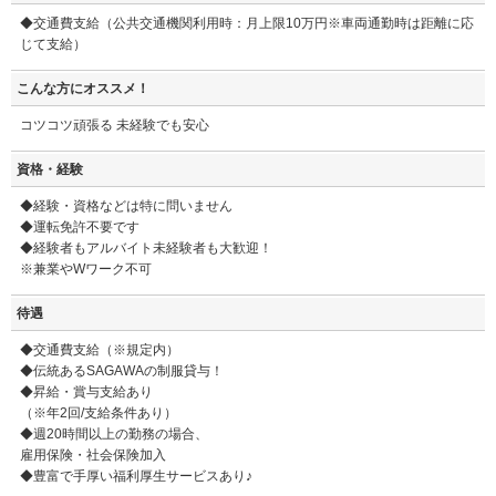
◆交通費支給（公共交通機関利用時：月上限10万円※車両通勤時は距離に応
じて支給）
こんな方にオススメ！
コツコツ頑張る 未経験でも安心
資格・経験
◆経験・資格などは特に問いません
◆運転免許不要です
◆経験者もアルバイト未経験者も大歓迎！
※兼業やWワーク不可
待遇
◆交通費支給（※規定内）
◆伝統あるSAGAWAの制服貸与！
◆昇給・賞与支給あり
（※年2回/支給条件あり）
◆週20時間以上の勤務の場合、
雇用保険・社会保険加入
◆豊富で手厚い福利厚生サービスあり♪