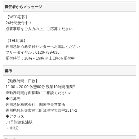
責任者からメッセージ
【WEB応募】
24時間受付中！
必要事項をご入力の上、ご応募ください
【TEL応募】
佐川急便応募受付センターへお電話ください
フリーダイヤル：0120-789-635
受付時間：10時～19時 ※土日祝も受付中
備考
【勤務時間・日数】
11:00～20:00 休憩60分 残業10時間 週5日
※勤務時間は面接時にご相談ください♪
◆応募先
佐川急便株式会社 四国中央営業所
香川県観音寺市豊浜町箕浦字大西甲2514-2
◆アクセス
JR予讃線箕浦駅
・車3分