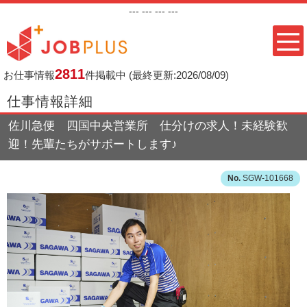
---
--- ---
---
2811
お仕事情報
件掲載中
(最終更新:2026/08/09)
仕事情報詳細
佐川急便 四国中央営業所 仕分けの求人！未経験歓
迎！先輩たちがサポートします♪
SGW-101668