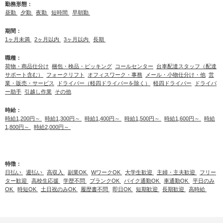
勤務形態：
昼勤
夕勤
夜勤
短時間
早朝勤
期間：
1ヶ月未満
2ヶ月以内
3ヶ月以内
長期
職種：
荷物・商品仕分け
梱包・検品・ピッキング
コールセンター
台車配達スタッフ（配達
サポート含む）
フォークリフト
オフィスワーク・事務
メール・小物仕分け・他
営
業・販売・サービス
ドライバー（軽四ドライバーを除く）
軽四ドライバー
ドライバ
ー助手
引越し作業
その他
時給：
時給1,200円～
時給1,300円～
時給1,400円～
時給1,500円～
時給1,600円～
時給
1,800円～
時給2,000円～
特徴：
日払い
週払い
高収入
副業OK
WワークOK
大学生歓迎
主婦・主夫歓迎
フリー
ター歓迎
高校生応援
学歴不問
ブランクOK
バイク通勤OK
車通勤OK
平日のみ
OK
時短OK
土日祝のみOK
履歴書不問
即日OK
短期歓迎
長期歓迎
高時給