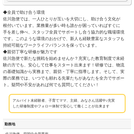
◆全員で助け合う環境
佐川急便では、一人ひとりが互いを大切にし、助け合う文化が
根付いています。業務量が多い時も誰かが困っていればすぐに
手を差し伸べ、スタッフ全員でサポートし合う協力的な職場環境
です。このような環境のおかげで、新人も経験豊富なスタッフも
持続可能なワークライフバランスを保っています。
◆親切丁寧な研修が魅力です
佐川急便で新たな挑戦を始めませんか？充実した教育制度で未経
験の方でも、安心して仕事をスタート出来ます！研修では、物流
の基礎知識から実務まで、親切・丁寧に指導します。そして、実
際の業務では、いつでも頼れる先輩たちがあなたを全力でサポー
ト。疑問や不安があれば何でも質問してください！
アルバイト未経験者、子育てママ、主婦、みなさん活躍中♪充実
した研修制度やフォロー体制で安心して働くことが出来ます
勤務地