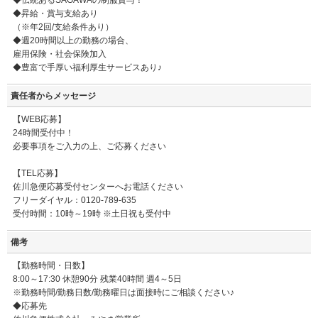
◆伝統あるSAGAWAの制服貸与！
◆昇給・賞与支給あり
（※年2回/支給条件あり）
◆週20時間以上の勤務の場合、
雇用保険・社会保険加入
◆豊富で手厚い福利厚生サービスあり♪
責任者からメッセージ
【WEB応募】
24時間受付中！
必要事項をご入力の上、ご応募ください
【TEL応募】
佐川急便応募受付センターへお電話ください
フリーダイヤル：0120-789-635
受付時間：10時～19時 ※土日祝も受付中
備考
【勤務時間・日数】
8:00～17:30 休憩90分 残業40時間 週4～5日
※勤務時間/勤務日数/勤務曜日は面接時にご相談ください♪
◆応募先