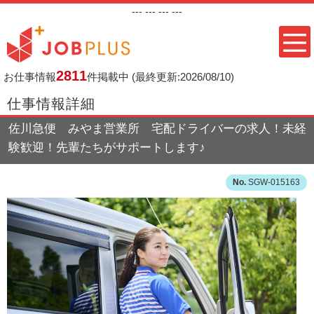
---
--- ---
---
2811
お仕事情報
件掲載中
(最終更新:2026/08/10)
仕事情報詳細
佐川急便 みやま営業所 宅配ドライバーの求人！未経
験歓迎！先輩たちがサポートします♪
SGW-015163