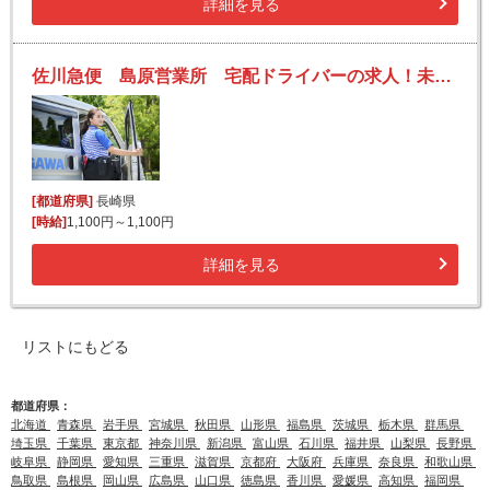
詳細を見る
佐川急便 島原営業所 宅配ドライバーの求人！未経験歓迎！先輩たちがサポートします♪
[都道府県]
長崎県
[時給]
1,100円～1,100円
詳細を見る
リストにもどる
都道府県：
北海道
青森県
岩手県
宮城県
秋田県
山形県
福島県
茨城県
栃木県
群馬県
埼玉県
千葉県
東京都
神奈川県
新潟県
富山県
石川県
福井県
山梨県
長野県
岐阜県
静岡県
愛知県
三重県
滋賀県
京都府
大阪府
兵庫県
奈良県
和歌山県
鳥取県
島根県
岡山県
広島県
山口県
徳島県
香川県
愛媛県
高知県
福岡県