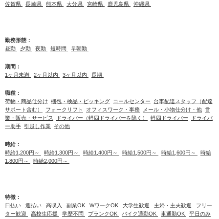
佐賀県
長崎県
熊本県
大分県
宮崎県
鹿児島県
沖縄県
勤務形態：
昼勤
夕勤
夜勤
短時間
早朝勤
期間：
1ヶ月未満
2ヶ月以内
3ヶ月以内
長期
職種：
荷物・商品仕分け
梱包・検品・ピッキング
コールセンター
台車配達スタッフ（配達
サポート含む）
フォークリフト
オフィスワーク・事務
メール・小物仕分け・他
営
業・販売・サービス
ドライバー（軽四ドライバーを除く）
軽四ドライバー
ドライバ
ー助手
引越し作業
その他
時給：
時給1,200円～
時給1,300円～
時給1,400円～
時給1,500円～
時給1,600円～
時給
1,800円～
時給2,000円～
特徴：
日払い
週払い
高収入
副業OK
WワークOK
大学生歓迎
主婦・主夫歓迎
フリー
ター歓迎
高校生応援
学歴不問
ブランクOK
バイク通勤OK
車通勤OK
平日のみ