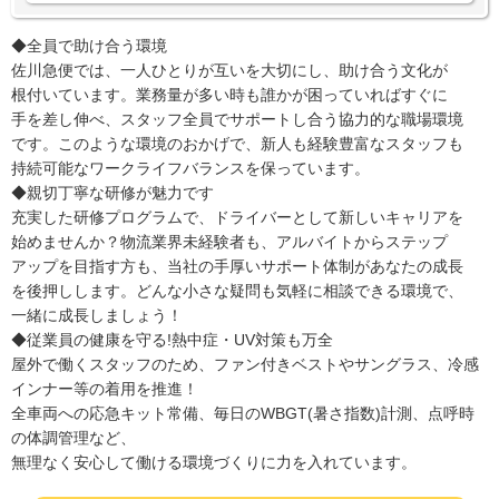
◆全員で助け合う環境
佐川急便では、一人ひとりが互いを大切にし、助け合う文化が
根付いています。業務量が多い時も誰かが困っていればすぐに
手を差し伸べ、スタッフ全員でサポートし合う協力的な職場環境
です。このような環境のおかげで、新人も経験豊富なスタッフも
持続可能なワークライフバランスを保っています。
◆親切丁寧な研修が魅力です
充実した研修プログラムで、ドライバーとして新しいキャリアを
始めませんか？物流業界未経験者も、アルバイトからステップ
アップを目指す方も、当社の手厚いサポート体制があなたの成長
を後押しします。どんな小さな疑問も気軽に相談できる環境で、
一緒に成長しましょう！
◆従業員の健康を守る!熱中症・UV対策も万全
屋外で働くスタッフのため、ファン付きベストやサングラス、冷感
インナー等の着用を推進！
全車両への応急キット常備、毎日のWBGT(暑さ指数)計測、点呼時
の体調管理など、
無理なく安心して働ける環境づくりに力を入れています。