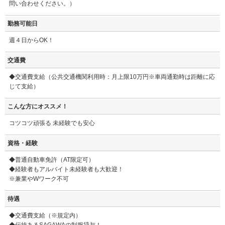
問い合わせください。）
勤務可能日
週４日からOK！
交通費
◆交通費支給（公共交通機関利用時：月上限10万円※車両通勤時は距離に応
じて支給）
こんな方にオススメ！
コツコツ頑張る 未経験でも安心
資格・経験
◆普通自動車免許（AT限定可）
◆経験者もアルバイト未経験者も大歓迎！
※兼業やWワーク不可
待遇
◆交通費支給（※規定内）