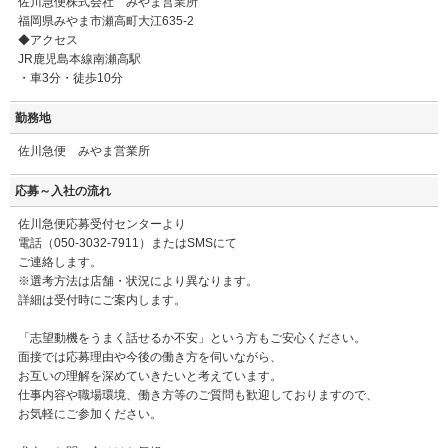
佐川急便株式会社 みやま営業所
福岡県みやま市瀬高町大江635-2
◆アクセス
JR鹿児島本線南瀬高駅
・車3分・徒歩10分
勤務地
佐川急便 みやま営業所
応募～入社の流れ
佐川急便応募受付センターより
電話（050-3032-7911）またはSMSにて
ご連絡します。
※選考方法は店舗・状況により異なります。
詳細は受付時にご案内します。
「志望動機をうまく話せるか不安」という方もご安心ください。
面接では応募理由や今後の働き方を伺いながら、
お互いの理解を深めていきたいと考えています。
仕事内容や職場環境、働き方等のご質問も歓迎しておりますので、
お気軽にご参加ください。