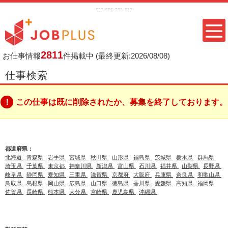
---
--- ---
---
2811
お仕事情報
件掲載中
(最終更新:2026/08/08)
仕事検索
この仕事は既に削除されたか、募集を終了しております。
都道府県：
北海道
青森県
岩手県
宮城県
秋田県
山形県
福島県
茨城県
栃木県
群馬県
埼玉県
千葉県
東京都
神奈川県
新潟県
富山県
石川県
福井県
山梨県
長野県
岐阜県
静岡県
愛知県
三重県
滋賀県
京都府
大阪府
兵庫県
奈良県
和歌山県
鳥取県
島根県
岡山県
広島県
山口県
徳島県
香川県
愛媛県
高知県
福岡県
佐賀県
長崎県
熊本県
大分県
宮崎県
鹿児島県
沖縄県