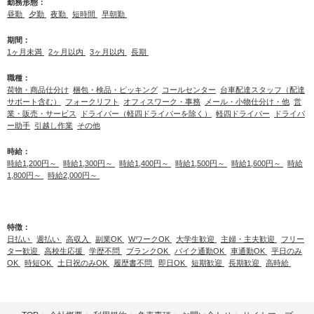
勤務形態：
昼勤
夕勤
夜勤
短時間
早朝勤
期間：
1ヶ月未満
2ヶ月以内
3ヶ月以内
長期
職種：
荷物・商品仕分け
梱包・検品・ピッキング
コールセンター
台車配達スタッフ（配達
サポート含む）
フォークリフト
オフィスワーク・事務
メール・小物仕分け・他
営
業・販売・サービス
ドライバー（軽四ドライバーを除く）
軽四ドライバー
ドライバ
ー助手
引越し作業
その他
時給：
時給1,200円～
時給1,300円～
時給1,400円～
時給1,500円～
時給1,600円～
時給
1,800円～
時給2,000円～
特徴：
日払い
週払い
高収入
副業OK
WワークOK
大学生歓迎
主婦・主夫歓迎
フリー
ター歓迎
高校生応援
学歴不問
ブランクOK
バイク通勤OK
車通勤OK
平日のみ
OK
時短OK
土日祝のみOK
履歴書不問
即日OK
短期歓迎
長期歓迎
高時給