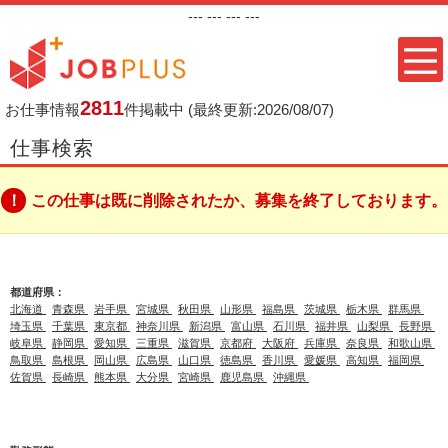
---
--- ---
---
2811
お仕事情報
件掲載中
(最終更新:2026/08/07)
仕事検索
この仕事は既に削除されたか、募集を終了しております。
都道府県：
北海道
青森県
岩手県
宮城県
秋田県
山形県
福島県
茨城県
栃木県
群馬県
埼玉県
千葉県
東京都
神奈川県
新潟県
富山県
石川県
福井県
山梨県
長野県
岐阜県
静岡県
愛知県
三重県
滋賀県
京都府
大阪府
兵庫県
奈良県
和歌山県
鳥取県
島根県
岡山県
広島県
山口県
徳島県
香川県
愛媛県
高知県
福岡県
佐賀県
長崎県
熊本県
大分県
宮崎県
鹿児島県
沖縄県