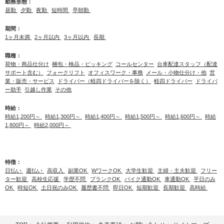
勤務形態：
昼勤
夕勤
夜勤
短時間
早朝勤
期間：
1ヶ月未満
2ヶ月以内
3ヶ月以内
長期
職種：
荷物・商品仕分け
梱包・検品・ピッキング
コールセンター
台車配達スタッフ（配達
サポート含む）
フォークリフト
オフィスワーク・事務
メール・小物仕分け・他
営
業・販売・サービス
ドライバー（軽四ドライバーを除く）
軽四ドライバー
ドライバ
ー助手
引越し作業
その他
時給：
時給1,200円～
時給1,300円～
時給1,400円～
時給1,500円～
時給1,600円～
時給
1,800円～
時給2,000円～
特徴：
日払い
週払い
高収入
副業OK
WワークOK
大学生歓迎
主婦・主夫歓迎
フリー
ター歓迎
高校生応援
学歴不問
ブランクOK
バイク通勤OK
車通勤OK
平日のみ
OK
時短OK
土日祝のみOK
履歴書不問
即日OK
短期歓迎
長期歓迎
高時給