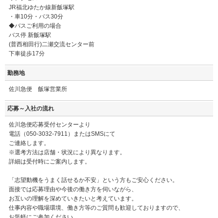
JR福北ゆたか線新飯塚駅
・車10分・バス30分
◆バスご利用の場合
バス停 新飯塚駅
(普西相田行)二瀬交流センター前
下車徒歩17分
勤務地
佐川急便 飯塚営業所
応募～入社の流れ
佐川急便応募受付センターより
電話（050-3032-7911）またはSMSにて
ご連絡します。
※選考方法は店舗・状況により異なります。
詳細は受付時にご案内します。
「志望動機をうまく話せるか不安」という方もご安心ください。
面接では応募理由や今後の働き方を伺いながら、
お互いの理解を深めていきたいと考えています。
仕事内容や職場環境、働き方等のご質問も歓迎しておりますので、
お気軽にご参加ください。