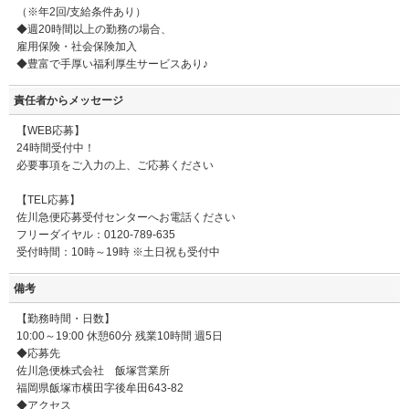
（※年2回/支給条件あり）
◆週20時間以上の勤務の場合、
雇用保険・社会保険加入
◆豊富で手厚い福利厚生サービスあり♪
責任者からメッセージ
【WEB応募】
24時間受付中！
必要事項をご入力の上、ご応募ください
【TEL応募】
佐川急便応募受付センターへお電話ください
フリーダイヤル：0120-789-635
受付時間：10時～19時 ※土日祝も受付中
備考
【勤務時間・日数】
10:00～19:00 休憩60分 残業10時間 週5日
◆応募先
佐川急便株式会社 飯塚営業所
福岡県飯塚市横田字後牟田643-82
◆アクセス