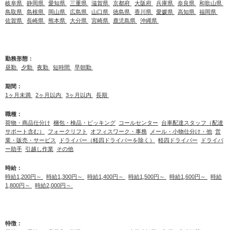
岐阜県
静岡県
愛知県
三重県
滋賀県
京都府
大阪府
兵庫県
奈良県
和歌山県
鳥取県
島根県
岡山県
広島県
山口県
徳島県
香川県
愛媛県
高知県
福岡県
佐賀県
長崎県
熊本県
大分県
宮崎県
鹿児島県
沖縄県
勤務形態：
昼勤
夕勤
夜勤
短時間
早朝勤
期間：
1ヶ月未満
2ヶ月以内
3ヶ月以内
長期
職種：
荷物・商品仕分け
梱包・検品・ピッキング
コールセンター
台車配達スタッフ（配達
サポート含む）
フォークリフト
オフィスワーク・事務
メール・小物仕分け・他
営
業・販売・サービス
ドライバー（軽四ドライバーを除く）
軽四ドライバー
ドライバ
ー助手
引越し作業
その他
時給：
時給1,200円～
時給1,300円～
時給1,400円～
時給1,500円～
時給1,600円～
時給
1,800円～
時給2,000円～
特徴：