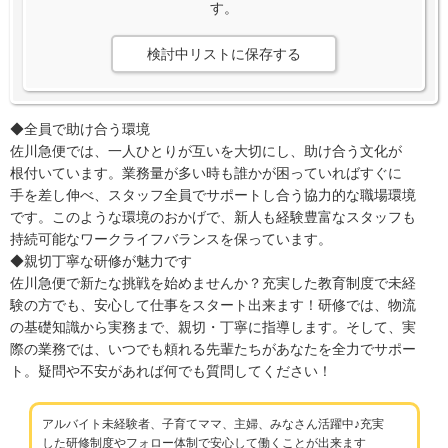
す。
検討中リストに保存する
◆全員で助け合う環境
佐川急便では、一人ひとりが互いを大切にし、助け合う文化が
根付いています。業務量が多い時も誰かが困っていればすぐに
手を差し伸べ、スタッフ全員でサポートし合う協力的な職場環境
です。このような環境のおかげで、新人も経験豊富なスタッフも
持続可能なワークライフバランスを保っています。
◆親切丁寧な研修が魅力です
佐川急便で新たな挑戦を始めませんか？充実した教育制度で未経
験の方でも、安心して仕事をスタート出来ます！研修では、物流
の基礎知識から実務まで、親切・丁寧に指導します。そして、実
際の業務では、いつでも頼れる先輩たちがあなたを全力でサポー
ト。疑問や不安があれば何でも質問してください！
アルバイト未経験者、子育てママ、主婦、みなさん活躍中♪充実
した研修制度やフォロー体制で安心して働くことが出来ます