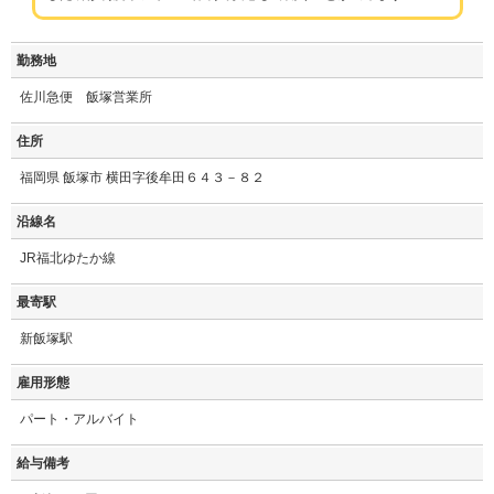
勤務地
佐川急便 飯塚営業所
住所
福岡県 飯塚市 横田字後牟田６４３－８２
沿線名
JR福北ゆたか線
最寄駅
新飯塚駅
雇用形態
パート・アルバイト
給与備考