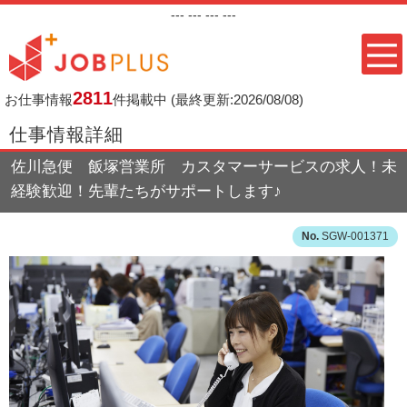
---
--- ---
---
2811
お仕事情報
件掲載中
(最終更新:2026/08/08)
仕事情報詳細
佐川急便 飯塚営業所 カスタマーサービスの求人！未
経験歓迎！先輩たちがサポートします♪
SGW-001371