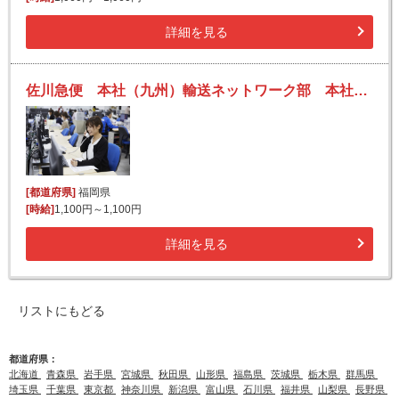
詳細を見る
佐川急便 本社（九州）輸送ネットワーク部 本社スタッフの求人！未経験歓迎！先輩たちがサポートします♪
[都道府県]
福岡県
[時給]
1,100円～1,100円
詳細を見る
リストにもどる
都道府県：
北海道
青森県
岩手県
宮城県
秋田県
山形県
福島県
茨城県
栃木県
群馬県
埼玉県
千葉県
東京都
神奈川県
新潟県
富山県
石川県
福井県
山梨県
長野県