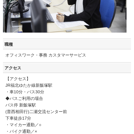
職種
オフィスワーク・事務 カスタマーサービス
アクセス
【アクセス】
JR福北ゆたか線新飯塚駅
・車10分・バス30分
◆バスご利用の場合
バス停 新飯塚駅
(普西相田行)二瀬交流センター前
下車徒歩17分
・マイカー通勤／○
・バイク通勤／×