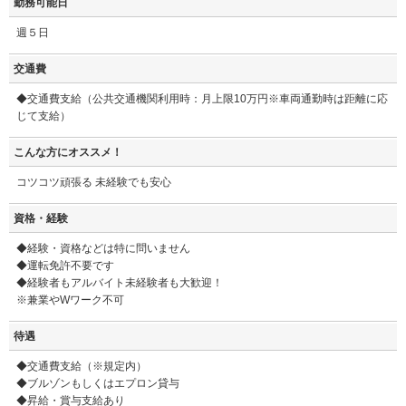
勤務可能日
週５日
交通費
◆交通費支給（公共交通機関利用時：月上限10万円※車両通勤時は距離に応
じて支給）
こんな方にオススメ！
コツコツ頑張る 未経験でも安心
資格・経験
◆経験・資格などは特に問いません
◆運転免許不要です
◆経験者もアルバイト未経験者も大歓迎！
※兼業やWワーク不可
待遇
◆交通費支給（※規定内）
◆ブルゾンもしくはエプロン貸与
◆昇給・賞与支給あり