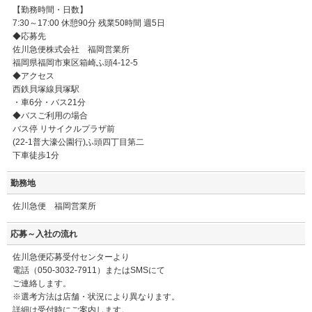
【勤務時間・日数】
7:30～17:00 休憩90分 残業50時間 週5日
◆応募先
佐川急便株式会社 福岡営業所
福岡県福岡市東区箱崎ふ頭4-12-5
◆アクセス
西鉄貝塚線貝塚駅
・車6分・バス21分
◆バスご利用の場合
バス停 リサイクルプラザ前
(22-1普大濠公園行)ふ頭四丁目第二
下車徒歩1分
勤務地
佐川急便 福岡営業所
応募～入社の流れ
佐川急便応募受付センターより
電話（050-3032-7911）またはSMSにて
ご連絡します。
※選考方法は店舗・状況により異なります。
詳細は受付時にご案内します。