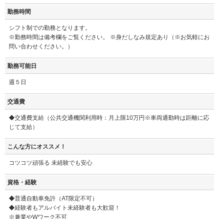
勤務時間
シフト制での勤務となります。
※勤務時間は備考欄をご覧ください。 ※身だしなみ規定あり（※お気軽にお
問い合わせください。）
勤務可能日
週５日
交通費
◆交通費支給（公共交通機関利用時：月上限10万円※車両通勤時は距離に応
じて支給）
こんな方にオススメ！
コツコツ頑張る 未経験でも安心
資格・経験
◆普通自動車免許（AT限定不可）
◆経験者もアルバイト未経験者も大歓迎！
※兼業やWワーク不可