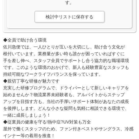
す。
検討中リストに保存する
◆全員で助け合う環境
佐川急便では、一人ひとりが互いを大切にし、助け合う文化が
根付いています。業務量が多い時も誰かが困っていればすぐに
手を差し伸べ、スタッフ全員でサポートし合う協力的な職場環境
です。このような環境のおかげで、新人も経験豊富なスタッフも
持続可能なワークライフバランスを保っています。
◆親切丁寧な研修が魅力です
充実した研修プログラムで、ドライバーとして新しいキャリアを
始めませんか？物流業界未経験者も、アルバイトからステップ
アップを目指す方も、当社の手厚いサポート体制があなたの成長
を後押しします。どんな小さな疑問も気軽に相談できる環境で、
一緒に成長しましょう！
◆従業員の健康を守る!熱中症?UV対策も万全
屋外で働くスタッフのため、ファン付きベストやサングラス、冷感
インナー等の着用を推進！