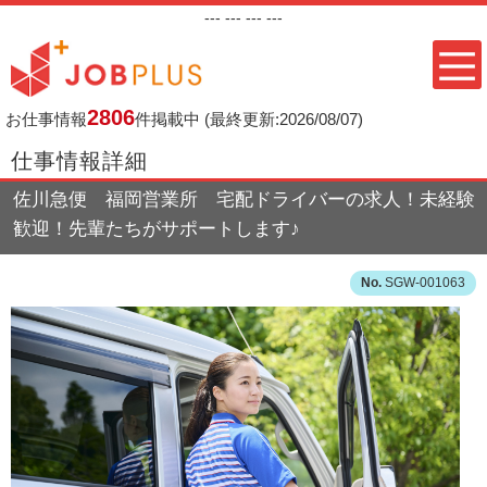
---
--- ---
---
2806
お仕事情報
件掲載中
(最終更新:2026/08/07)
仕事情報詳細
佐川急便 福岡営業所 宅配ドライバーの求人！未経験
歓迎！先輩たちがサポートします♪
SGW-001063