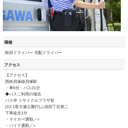
職種
軽四ドライバー 宅配ドライバー
アクセス
【アクセス】
西鉄貝塚線貝塚駅
・車6分・バス21分
◆バスご利用の場合
バス停 リサイクルプラザ前
(22-1普大濠公園行)ふ頭四丁目第二
下車徒歩1分
・マイカー通勤／○
・バイク通勤／○