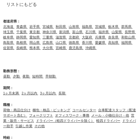
リストにもどる
都道府県：
北海道
青森県
岩手県
宮城県
秋田県
山形県
福島県
茨城県
栃木県
群馬県
埼玉県
千葉県
東京都
神奈川県
新潟県
富山県
石川県
福井県
山梨県
長野県
岐阜県
静岡県
愛知県
三重県
滋賀県
京都府
大阪府
兵庫県
奈良県
和歌山県
鳥取県
島根県
岡山県
広島県
山口県
徳島県
香川県
愛媛県
高知県
福岡県
佐賀県
長崎県
熊本県
大分県
宮崎県
鹿児島県
沖縄県
勤務形態：
昼勤
夕勤
夜勤
短時間
早朝勤
期間：
1ヶ月未満
2ヶ月以内
3ヶ月以内
長期
職種：
荷物・商品仕分け
梱包・検品・ピッキング
コールセンター
台車配達スタッフ（配達
サポート含む）
フォークリフト
オフィスワーク・事務
メール・小物仕分け・他
営
業・販売・サービス
ドライバー（軽四ドライバーを除く）
軽四ドライバー
ドライバ
ー助手
引越し作業
その他
時給：