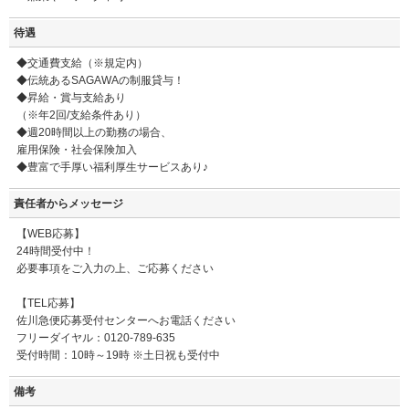
待遇
◆交通費支給（※規定内）
◆伝統あるSAGAWAの制服貸与！
◆昇給・賞与支給あり
（※年2回/支給条件あり）
◆週20時間以上の勤務の場合、
雇用保険・社会保険加入
◆豊富で手厚い福利厚生サービスあり♪
責任者からメッセージ
【WEB応募】
24時間受付中！
必要事項をご入力の上、ご応募ください
【TEL応募】
佐川急便応募受付センターへお電話ください
フリーダイヤル：0120-789-635
受付時間：10時～19時 ※土日祝も受付中
備考