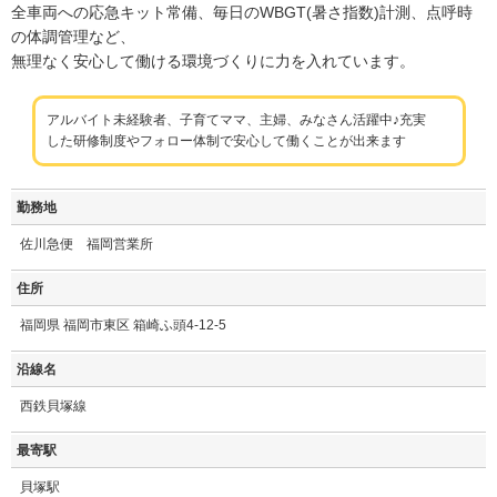
全車両への応急キット常備、毎日のWBGT(暑さ指数)計測、点呼時
の体調管理など、
無理なく安心して働ける環境づくりに力を入れています。
アルバイト未経験者、子育てママ、主婦、みなさん活躍中♪充実
した研修制度やフォロー体制で安心して働くことが出来ます
勤務地
佐川急便 福岡営業所
住所
福岡県 福岡市東区 箱崎ふ頭4-12-5
沿線名
西鉄貝塚線
最寄駅
貝塚駅