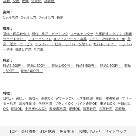
昼勤
夕勤
夜勤
短時間
早朝勤
期間：
1ヶ月未満
2ヶ月以内
3ヶ月以内
長期
職種：
荷物・商品仕分け
梱包・検品・ピッキング
コールセンター
台車配達スタッフ（配達
サポート含む）
フォークリフト
オフィスワーク・事務
メール・小物仕分け・他
営
業・販売・サービス
ドライバー（軽四ドライバーを除く）
軽四ドライバー
ドライバ
ー助手
引越し作業
その他
時給：
時給1,200円～
時給1,300円～
時給1,400円～
時給1,500円～
時給1,600円～
時給
1,800円～
時給2,000円～
特徴：
日払い
週払い
高収入
副業OK
WワークOK
大学生歓迎
主婦・主夫歓迎
フリー
ター歓迎
高校生応援
学歴不問
ブランクOK
バイク通勤OK
車通勤OK
平日のみ
OK
時短OK
土日祝のみOK
履歴書不問
即日OK
短期歓迎
長期歓迎
高時給
TOP
会社概要
利用規約
免責事項
お問い合わせ
サイトマップ