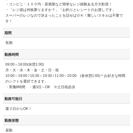
・コンビニ・１００均・居酒屋など簡単なレジ経験ある方大歓迎！
・「レジ袋は何枚要りますか？」「お釣りとレシートのお渡しです」
スーパーのレジなので決まったことを話せばＯＫ！難しいスキルは不要で
す！
期間
長期
勤務時間
09:00～18:00(休憩1:00)
月・火・水・木・金・土・日・祝
10:00～19:00 / 10:30～19:30 / 11:00～20:00 (各休憩1:00)＊お好きな時間
のシフトを選択できます。
・実働8時間 ・週3日～OK ※土日祝必須
勤務可能日
週３日からOK！
勤務形態
昼勤