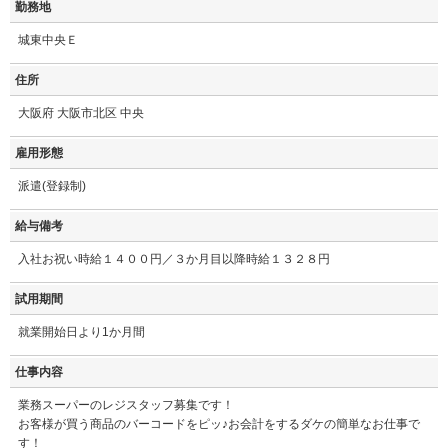
勤務地
城東中央Ｅ
住所
大阪府 大阪市北区 中央
雇用形態
派遣(登録制)
給与備考
入社お祝い時給１４００円／３か月目以降時給１３２８円
試用期間
就業開始日より1か月間
仕事内容
業務スーパーのレジスタッフ募集です！
お客様が買う商品のバーコードをピッ♪お会計をするダケの簡単なお仕事で
す！