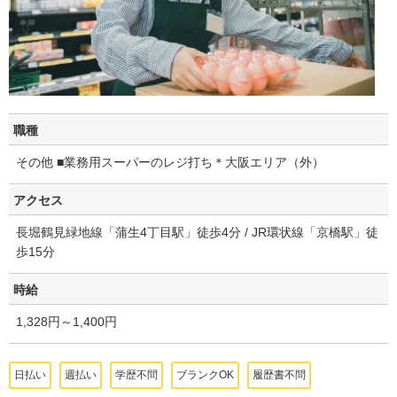
職種
その他 ■業務用スーパーのレジ打ち＊大阪エリア（外）
アクセス
長堀鶴見緑地線「蒲生4丁目駅」徒歩4分 / JR環状線「京橋駅」徒
歩15分
時給
1,328円～1,400円
日払い
週払い
学歴不問
ブランクOK
履歴書不問