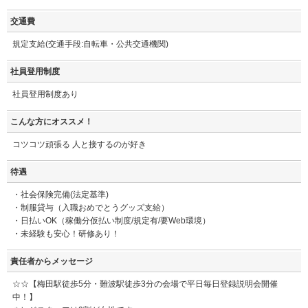
交通費
規定支給(交通手段:自転車・公共交通機関)
社員登用制度
社員登用制度あり
こんな方にオススメ！
コツコツ頑張る 人と接するのが好き
待遇
・社会保険完備(法定基準)
・制服貸与（入職おめでとうグッズ支給）
・日払いOK（稼働分仮払い制度/規定有/要Web環境）
・未経験も安心！研修あり！
責任者からメッセージ
☆☆【梅田駅徒歩5分・難波駅徒歩3分の会場で平日毎日登録説明会開催
中！】