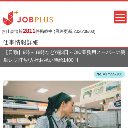
---
--- ---
---
2811
お仕事情報
件掲載中
(最終更新:2026/08/09)
仕事情報詳細
【日勤】9時～18時など/週3日～OK/業務用スーパーの簡
単レジ打ち/入社お祝い時給1400円
A37555-100