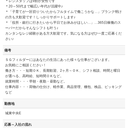
＊レジスタッフは9割が女性です
＊20～50代まで幅広い年代が活躍中♪
＊「子育てが一区切りついたからフルタイムで働こうかな…」ブランク明け
の方も大歓迎です！しっかりサポートします♪
＊「役所・銀行に行きたいから平日でお休みがほしい…」…365日稼働のス
ーパーだからそんなシフトも叶う♪
カンタンなレジ経験がある方大歓迎です。気になる方はぜひ一度ご応募くだ
さい♪
備考
ＳＧフィルダーにはあなたの生活にあった様々な仕事がございます。
お気軽にご相談ください！
働き方・・・短期ＯＫ、長期歓迎、2ヶ月～ＯＫ、シフト相談、時間と曜日
が選べる、高時給、短時間ＯＫなど。
就業時間・・・早朝・夜勤・昼勤など。
仕事内容・・・荷物の仕分け、軽作業、商品管理、梱包、検品、ピッキング
など
勤務地
城東中央E
応募～入社の流れ