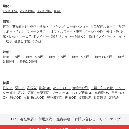
期間：
1ヶ月未満
2ヶ月以内
3ヶ月以内
長期
職種：
荷物・商品仕分け
梱包・検品・ピッキング
コールセンター
台車配達スタッフ（配達
サポート含む）
フォークリフト
オフィスワーク・事務
メール・小物仕分け・他
営
業・販売・サービス
ドライバー（軽四ドライバーを除く）
軽四ドライバー
ドライバ
ー助手
引越し作業
その他
時給：
時給1,200円～
時給1,300円～
時給1,400円～
時給1,500円～
時給1,600円～
時給
1,800円～
時給2,000円～
特徴：
日払い
週払い
高収入
副業OK
WワークOK
大学生歓迎
主婦・主夫歓迎
フリー
ター歓迎
高校生応援
学歴不問
ブランクOK
バイク通勤OK
車通勤OK
平日のみ
OK
時短OK
土日祝のみOK
履歴書不問
即日OK
短期歓迎
長期歓迎
高時給
TOP
会社概要
利用規約
免責事項
お問い合わせ
サイトマップ
© 2026 SG fielder Co.,Ltd. All Rights Reserved.