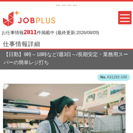
---
--- ---
---
2811
お仕事情報
件掲載中
(最終更新:2026/08/09)
仕事情報詳細
【日勤】9時～18時など/週3日～/長期安定・業務用スー
パーの簡単レジ打ち
A31292-100