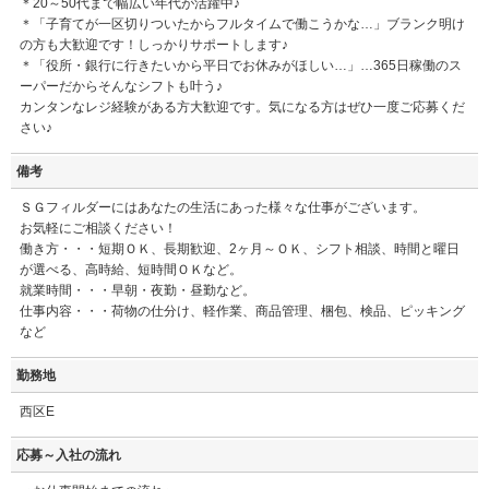
＊20～50代まで幅広い年代が活躍中♪
＊「子育てが一区切りついたからフルタイムで働こうかな…」ブランク明け
の方も大歓迎です！しっかりサポートします♪
＊「役所・銀行に行きたいから平日でお休みがほしい…」…365日稼働のス
ーパーだからそんなシフトも叶う♪
カンタンなレジ経験がある方大歓迎です。気になる方はぜひ一度ご応募くだ
さい♪
備考
ＳＧフィルダーにはあなたの生活にあった様々な仕事がございます。
お気軽にご相談ください！
働き方・・・短期ＯＫ、長期歓迎、2ヶ月～ＯＫ、シフト相談、時間と曜日
が選べる、高時給、短時間ＯＫなど。
就業時間・・・早朝・夜勤・昼勤など。
仕事内容・・・荷物の仕分け、軽作業、商品管理、梱包、検品、ピッキング
など
勤務地
西区E
応募～入社の流れ