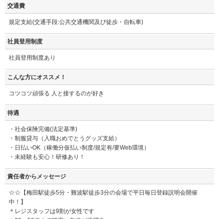
交通費
規定支給(交通手段:公共交通機関及び徒歩・自転車)
社員登用制度
社員登用制度あり
こんな方にオススメ！
コツコツ頑張る 人と接するのが好き
待遇
・社会保険完備(法定基準)
・制服貸与（入職おめでとうグッズ支給）
・日払いOK（稼働分仮払い制度/規定有/要Web環境）
・未経験も安心！研修あり！
責任者からメッセージ
☆☆【梅田駅徒歩5分・難波駅徒歩3分の会場で平日毎日登録説明会開催
中！】
＊レジスタッフは9割が女性です