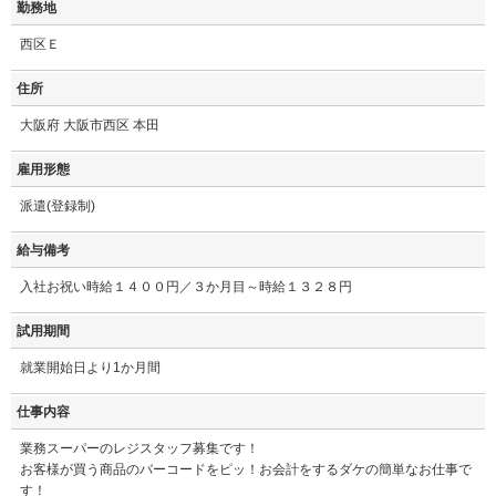
勤務地
西区Ｅ
住所
大阪府 大阪市西区 本田
雇用形態
派遣(登録制)
給与備考
入社お祝い時給１４００円／３か月目～時給１３２８円
試用期間
就業開始日より1か月間
仕事内容
業務スーパーのレジスタッフ募集です！
お客様が買う商品のバーコードをピッ！お会計をするダケの簡単なお仕事で
す！