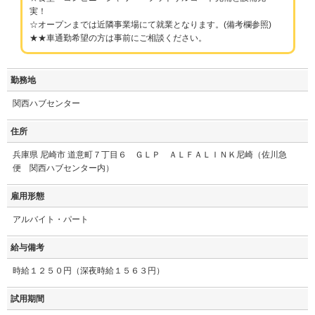
実！
☆オープンまでは近隣事業場にて就業となります。(備考欄参照)
★★車通勤希望の方は事前にご相談ください。
勤務地
関西ハブセンター
住所
兵庫県 尼崎市 道意町７丁目６ ＧＬＰ ＡＬＦＡＬＩＮＫ尼崎（佐川急
便 関西ハブセンター内）
雇用形態
アルバイト・パート
給与備考
時給１２５０円（深夜時給１５６３円）
試用期間