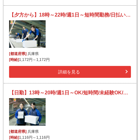
【夕方から】18時～22時/週1日～短時間勤務/日払いOK/副業可/未経験OK
[都道府県]
兵庫県
[時給]
1,172円～1,172円
詳細を見る
【日勤】13時～20時/週1日～OK/短時間/未経験OK/宅配便の仕分け★
[都道府県]
兵庫県
[時給]
1,116円～1,116円