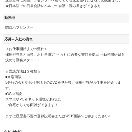
退勤定時に関西ハブセンターへ戻ってくる送迎運行となるため残業なし。
★日本語での日常会話レベルでの会話・読み書きができる方
勤務地
関西ハブセンター
応募～入社の流れ
＜お仕事開始までの流れ＞
採用担当者と面談、お仕事決定 ⇒ 入社に必要な書類を提出 ⇒勤務開始日を
決めて勤務スタート！
☆面談方法は２種類☆
■来場面談
5分程の会社やお仕事説明のDVDを見た後、採用担当がお仕事を紹介しま
す。
■Web面談
スマホやPC＆ネット環境があれば、
ご自宅からでも面談ができます！
まずは履歴書不要の登録説明会またはWEB面談へご参加ください♪