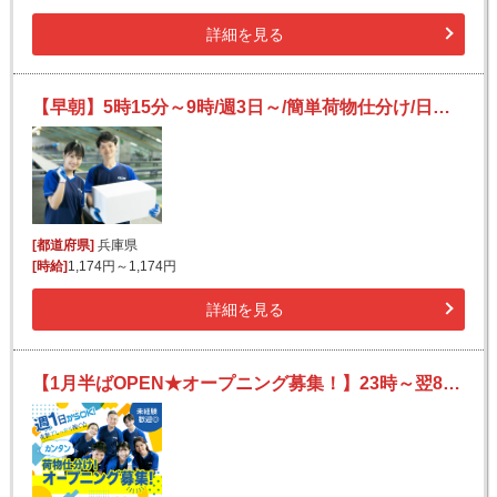
詳細を見る
【早朝】5時15分～9時/週3日～/簡単荷物仕分け/日払い可(規定有)/副業歓迎
[都道府県]
兵庫県
[時給]
1,174円～1,174円
詳細を見る
【1月半ばOPEN★オープニング募集！】23時～翌8時/週1日～OK♪/未経験OK◎/新設倉庫！/髪色髪型自由♪