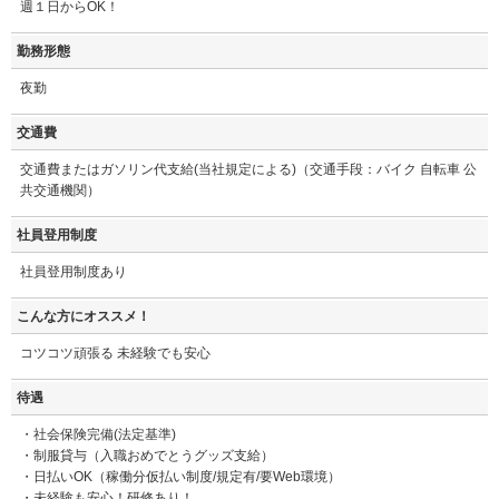
週１日からOK！
勤務形態
夜勤
交通費
交通費またはガソリン代支給(当社規定による)（交通手段：バイク 自転車 公
共交通機関）
社員登用制度
社員登用制度あり
こんな方にオススメ！
コツコツ頑張る 未経験でも安心
待遇
・社会保険完備(法定基準)
・制服貸与（入職おめでとうグッズ支給）
・日払いOK（稼働分仮払い制度/規定有/要Web環境）
・未経験も安心！研修あり！