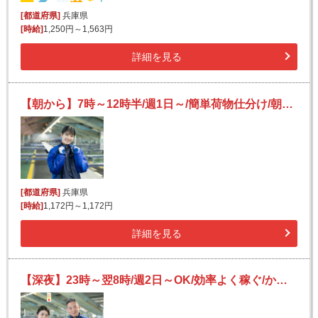
[都道府県]
兵庫県
[時給]
1,250円～1,563円
詳細を見る
【朝から】7時～12時半/週1日～/簡単荷物仕分け/朝活・短時間/日払い可(規定有)/副業歓迎
[都道府県]
兵庫県
[時給]
1,172円～1,172円
詳細を見る
【深夜】23時～翌8時/週2日～OK/効率よく稼ぐ/かんたん仕分け作業/日払いOK(規定有)/未経験歓迎！