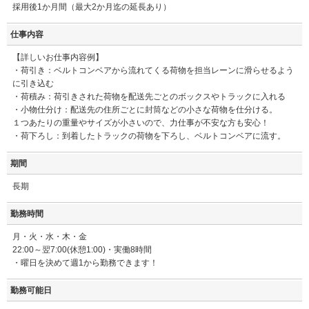
採用後1か月間（最大2か月迄の延長あり）
仕事内容
【詳しいお仕事内容例】
・荷引き：ベルトコンベアから流れてくる荷物を担当レーンに滑らせるよう
に引き込む
・荷積み：荷引きされた荷物を配送先ごとのボックスやトラックに入れる
・小物仕分け：配送先の住所ごとに封筒などの小さな荷物を仕分ける。
１つあたりの重量やサイズが小さいので、力仕事が不安な方も安心！
・荷下ろし：到着したトラックの荷物を下ろし、ベルトコンベアに流す。
期間
長期
勤務時間
月・火・水・木・金
22:00～翌7:00(休憩1:00)・実働8時間
・曜日を決めて週1から勤務できます！
勤務可能日