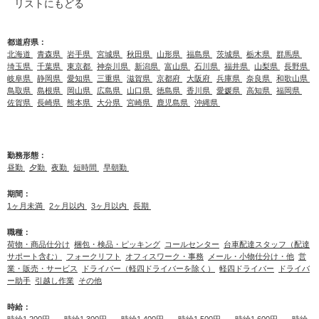
リストにもどる
都道府県：
北海道
青森県
岩手県
宮城県
秋田県
山形県
福島県
茨城県
栃木県
群馬県
埼玉県
千葉県
東京都
神奈川県
新潟県
富山県
石川県
福井県
山梨県
長野県
岐阜県
静岡県
愛知県
三重県
滋賀県
京都府
大阪府
兵庫県
奈良県
和歌山県
鳥取県
島根県
岡山県
広島県
山口県
徳島県
香川県
愛媛県
高知県
福岡県
佐賀県
長崎県
熊本県
大分県
宮崎県
鹿児島県
沖縄県
勤務形態：
昼勤
夕勤
夜勤
短時間
早朝勤
期間：
1ヶ月未満
2ヶ月以内
3ヶ月以内
長期
職種：
荷物・商品仕分け
梱包・検品・ピッキング
コールセンター
台車配達スタッフ（配達
サポート含む）
フォークリフト
オフィスワーク・事務
メール・小物仕分け・他
営
業・販売・サービス
ドライバー（軽四ドライバーを除く）
軽四ドライバー
ドライバ
ー助手
引越し作業
その他
時給：
時給1,200円～
時給1,300円～
時給1,400円～
時給1,500円～
時給1,600円～
時給