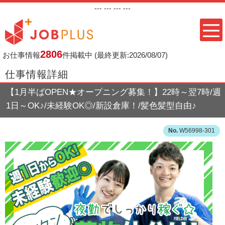
---
--- ---
---
2806
お仕事情報
件掲載中
(最終更新:2026/08/07)
仕事情報詳細
【1月半ばOPEN★オープニング募集！】22時～翌7時/週
1日～OK♪/未経験OK◎/新設倉庫！/髪色髪型自由♪
W56998-301