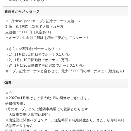
責任者からメッセージ
＜1月NewOpen!!オープン記念ボーナス支給！＞
対象：8月末迄に新規で入職された方
支給額：5.000円（規定あり）
＊オープンに向けて経験を積めて安心してスタート！
＜さらに継続勤務ボーナスあり！＞
（1）11月に8日間勤務でボーナス1万円♪
（2）1月に10日間勤務でボーナス1万円♪
（3）1月に20日勤務で更に追加でボーナス1万円♪
オープン記念ボーナスと合わせて、最大35.000円のボーナスに！(規定あり)
備考
☆☆
※2027年1月半ばまで最大6か月の研修がございます。
研修備考欄：
1月のオープンまでは近隣事業場にて就業となります
・大阪事業場(大阪市此花区)
※出退勤は関西ハブセンター。送迎時間も時給発生あり。また、研修時も時
給は変わりません。