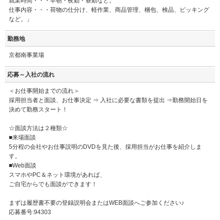
就業時間・・・早朝・夜勤・昼勤など。
仕事内容・・・荷物の仕分け、軽作業、商品管理、梱包、検品、ピッキング
など。」
勤務地
京都南事業場
応募～入社の流れ
＜お仕事開始までの流れ＞
採用担当者と面談、お仕事決定 ⇒ 入社に必要な書類を提出 ⇒勤務開始日を
決めて勤務スタート！
☆面談方法は２種類☆
■来場面談
5分程の会社やお仕事説明のDVDを見た後、採用担当がお仕事を紹介しま
す。
■Web面談
スマホやPC＆ネット環境があれば、
ご自宅からでも面談ができます！
まずは履歴書不要の登録説明会またはWEB面談へご参加ください♪
応募番号:94303