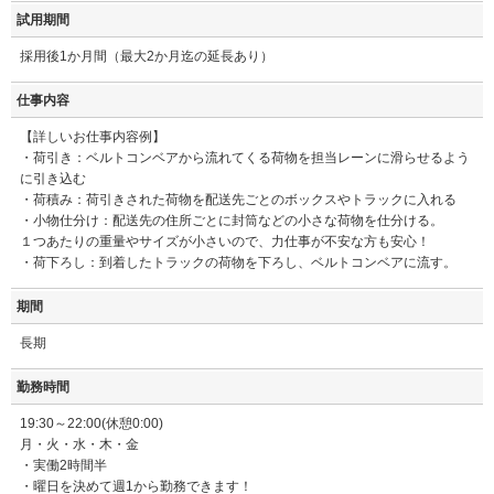
試用期間
採用後1か月間（最大2か月迄の延長あり）
仕事内容
【詳しいお仕事内容例】
・荷引き：ベルトコンベアから流れてくる荷物を担当レーンに滑らせるよう
に引き込む
・荷積み：荷引きされた荷物を配送先ごとのボックスやトラックに入れる
・小物仕分け：配送先の住所ごとに封筒などの小さな荷物を仕分ける。
１つあたりの重量やサイズが小さいので、力仕事が不安な方も安心！
・荷下ろし：到着したトラックの荷物を下ろし、ベルトコンベアに流す。
期間
長期
勤務時間
19:30～22:00(休憩0:00)
月・火・水・木・金
・実働2時間半
・曜日を決めて週1から勤務できます！