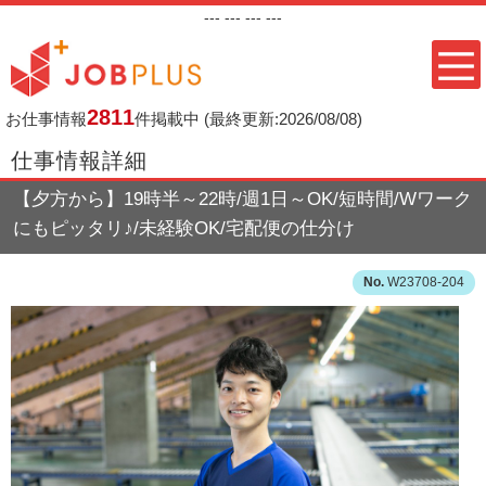
---
--- ---
---
2811
お仕事情報
件掲載中
(最終更新:2026/08/08)
仕事情報詳細
【夕方から】19時半～22時/週1日～OK/短時間/Wワーク
にもピッタリ♪/未経験OK/宅配便の仕分け
W23708-204