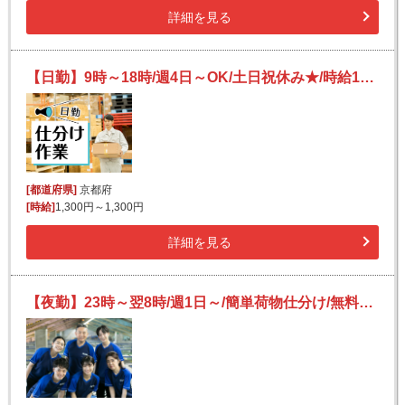
詳細を見る
【日勤】9時～18時/週4日～OK/土日祝休み★/時給1300円/残業ほぼなし！/お荷物の仕分け
[都道府県]
京都府
[時給]
1,300円～1,300円
詳細を見る
【夜勤】23時～翌8時/週1日～/簡単荷物仕分け/無料送迎あり/未経験OK/副業歓迎