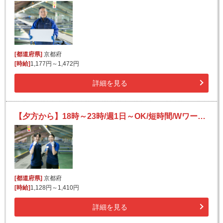
[都道府県]
京都府
[時給]
1,177円～1,472円
詳細を見る
【夕方から】18時～23時/週1日～OK/短時間/Wワークにもピッタリ♪/未経験OK/宅配便の仕分け
[都道府県]
京都府
[時給]
1,128円～1,410円
詳細を見る