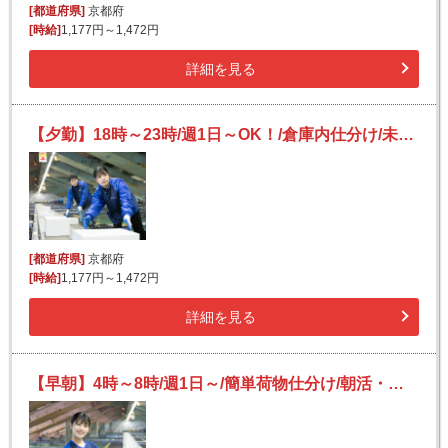
[都道府県]
京都府
[時給]
1,177円～1,472円
詳細を見る
【夕勤】18時～23時/週1日～OK！/倉庫内仕分け/未経験OK/日払いOK（規定有）
[都道府県]
京都府
[時給]
1,177円～1,472円
詳細を見る
【早朝】4時～8時/週1日～/簡単荷物仕分け/朝活・短時間/日払い可(規定有)/副業歓迎