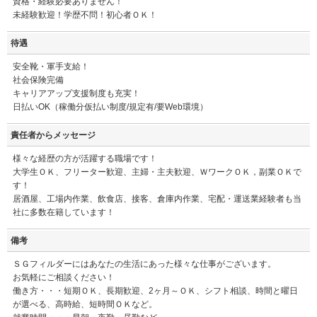
資格・経験必要ありません！
未経験歓迎！学歴不問！初心者ＯＫ！
待遇
安全靴・軍手支給！
社会保険完備
キャリアアップ支援制度も充実！
日払いOK（稼働分仮払い制度/規定有/要Web環境）
責任者からメッセージ
様々な経歴の方が活躍する職場です！
大学生ＯＫ、フリーター歓迎、主婦・主夫歓迎、ＷワークＯＫ，副業ＯＫで
す！
居酒屋、工場内作業、飲食店、接客、倉庫内作業、宅配・運送業経験者も当
社に多数在籍しています！
備考
ＳＧフィルダーにはあなたの生活にあった様々な仕事がございます。
お気軽にご相談ください！
働き方・・・短期ＯＫ、長期歓迎、2ヶ月～ＯＫ、シフト相談、時間と曜日
が選べる、高時給、短時間ＯＫなど。