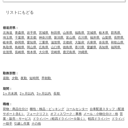
リストにもどる
都道府県：
北海道
青森県
岩手県
宮城県
秋田県
山形県
福島県
茨城県
栃木県
群馬県
埼玉県
千葉県
東京都
神奈川県
新潟県
富山県
石川県
福井県
山梨県
長野県
岐阜県
静岡県
愛知県
三重県
滋賀県
京都府
大阪府
兵庫県
奈良県
和歌山県
鳥取県
島根県
岡山県
広島県
山口県
徳島県
香川県
愛媛県
高知県
福岡県
佐賀県
長崎県
熊本県
大分県
宮崎県
鹿児島県
沖縄県
勤務形態：
昼勤
夕勤
夜勤
短時間
早朝勤
期間：
1ヶ月未満
2ヶ月以内
3ヶ月以内
長期
職種：
荷物・商品仕分け
梱包・検品・ピッキング
コールセンター
台車配達スタッフ（配達
サポート含む）
フォークリフト
オフィスワーク・事務
メール・小物仕分け・他
営
業・販売・サービス
ドライバー（軽四ドライバーを除く）
軽四ドライバー
ドライバ
ー助手
引越し作業
その他