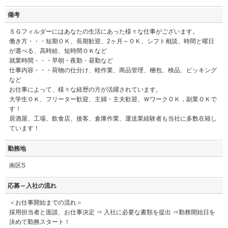
備考
ＳＧフィルダーにはあなたの生活にあった様々な仕事がございます。
働き方・・・短期ＯＫ、長期歓迎、2ヶ月～ＯＫ、シフト相談、時間と曜日
が選べる、高時給、短時間ＯＫなど
就業時間・・・早朝・夜勤・昼勤など
仕事内容・・・荷物の仕分け、軽作業、商品管理、梱包、検品、ピッキング
など
お仕事によって、様々な経歴の方が活躍されています。
大学生ＯＫ、フリーター歓迎、主婦・主夫歓迎、ＷワークＯＫ，副業ＯＫで
す！
居酒屋、工場、飲食店、接客、倉庫作業、運送業経験者も当社に多数在籍し
ています！
勤務地
南区S
応募～入社の流れ
＜お仕事開始までの流れ＞
採用担当者と面談、お仕事決定 ⇒ 入社に必要な書類を提出 ⇒勤務開始日を
決めて勤務スタート！