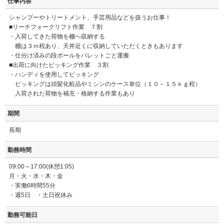
仕事内容
シャンプーやトリートメント、手芸用品などを扱うお仕事！
■リーチフォークリフト作業 ７割
・入荷してきた荷物を棚へ収納する
棚は３ｍ程あり、天井近くに収納していただくときもあります
・仕分け済みの段ボールをパレットごと運搬
■出荷に向けたピッキング作業 ３割
・ハンディを使用してピッキング
ピッキングは頭髪化粧品やミシンのケース単位（１０－１５ｋｇ程）
入荷された荷物を補充・格納する作業もあり
期間
長期
勤務時間
09:00～17:00(休憩1:05)
月・火・水・木・金
・実働6時間55分
・週5日 ・土日祝休み
勤務可能日