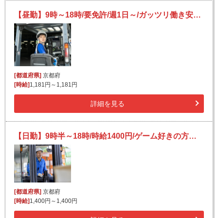
【昼勤】9時～18時/要免許/週1日～/ガッツリ働き安定収入GET/日払いOK(規定有)/Wワーク可/未経験可
[都道府県]
京都府
[時給]
1,181円～1,181円
詳細を見る
【日勤】9時半～18時/時給1400円/ゲーム好きの方必見☆大手企業でのフォークリフトのお仕事/ゲーム機・ソフト等の入出庫
[都道府県]
京都府
[時給]
1,400円～1,400円