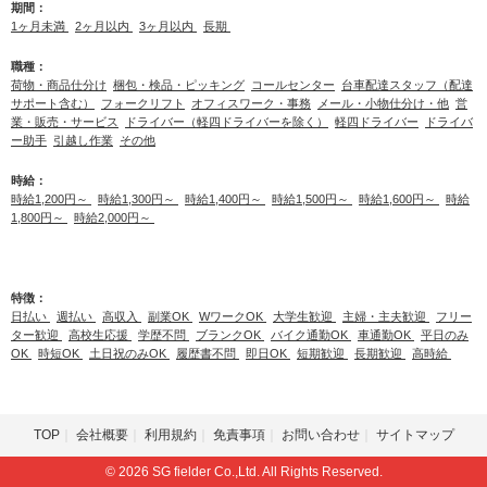
期間：
1ヶ月未満
2ヶ月以内
3ヶ月以内
長期
職種：
荷物・商品仕分け
梱包・検品・ピッキング
コールセンター
台車配達スタッフ（配達
サポート含む）
フォークリフト
オフィスワーク・事務
メール・小物仕分け・他
営
業・販売・サービス
ドライバー（軽四ドライバーを除く）
軽四ドライバー
ドライバ
ー助手
引越し作業
その他
時給：
時給1,200円～
時給1,300円～
時給1,400円～
時給1,500円～
時給1,600円～
時給
1,800円～
時給2,000円～
特徴：
日払い
週払い
高収入
副業OK
WワークOK
大学生歓迎
主婦・主夫歓迎
フリー
ター歓迎
高校生応援
学歴不問
ブランクOK
バイク通勤OK
車通勤OK
平日のみ
OK
時短OK
土日祝のみOK
履歴書不問
即日OK
短期歓迎
長期歓迎
高時給
TOP
会社概要
利用規約
免責事項
お問い合わせ
サイトマップ
© 2026 SG fielder Co.,Ltd. All Rights Reserved.