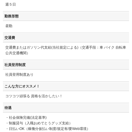
週５日
勤務形態
昼勤
交通費
交通費またはガソリン代支給(当社規定による)（交通手段：車 バイク 自転車
公共交通機関）
社員登用制度
社員登用制度あり
こんな方にオススメ！
コツコツ頑張る 資格を活かしたい！
待遇
・社会保険完備(法定基準)
・制服貸与（入職おめでとうグッズ支給）
・日払いOK（稼働分仮払い制度/規定有/要Web環境）