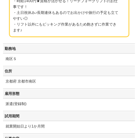
・時給1400円★資格が活かせる！リーチフォークリフトのお仕
事です！
・土日祝休み♪長期連休もあるのでお出かけや旅行の予定も立て
やすい◎
・リフト以外にもピッキング作業があるため飽きずに作業でき
ます♪
勤務地
南区Ｓ
住所
京都府 京都市南区
雇用形態
派遣(登録制)
試用期間
就業開始日より1か月間