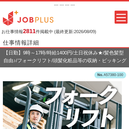
---
--- ---
---
2811
お仕事情報
件掲載中
(最終更新:2026/08/09)
仕事情報詳細
【日勤】9時～17時/時給1400円/土日祝休み★/髪色髪型
自由♪/フォークリフト/頭髪化粧品等の収納・ピッキング
A57380-100