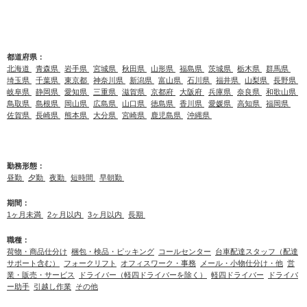
(状況により別のお仕事先でフォークリフト作業員として
就業頂く場合もございます)
都道府県：
北海道
青森県
岩手県
宮城県
秋田県
山形県
福島県
茨城県
栃木県
群馬県
埼玉県
千葉県
東京都
神奈川県
新潟県
富山県
石川県
福井県
山梨県
長野県
岐阜県
静岡県
愛知県
三重県
滋賀県
京都府
大阪府
兵庫県
奈良県
和歌山県
鳥取県
島根県
岡山県
広島県
山口県
徳島県
香川県
愛媛県
高知県
福岡県
佐賀県
長崎県
熊本県
大分県
宮崎県
鹿児島県
沖縄県
勤務形態：
昼勤
夕勤
夜勤
短時間
早朝勤
期間：
1ヶ月未満
2ヶ月以内
3ヶ月以内
長期
職種：
荷物・商品仕分け
梱包・検品・ピッキング
コールセンター
台車配達スタッフ（配達
サポート含む）
フォークリフト
オフィスワーク・事務
メール・小物仕分け・他
営
業・販売・サービス
ドライバー（軽四ドライバーを除く）
軽四ドライバー
ドライバ
ー助手
引越し作業
その他