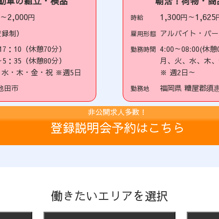
自動車の組立・検品
朝活！荷物・商
2,000
1,300
1,625
円～
円
円～
時給
登録制）
アルバイト・パー
雇用形態
17：10（休憩70分）
4:00～08:00(休憩0
勤務時間
～5：35（休憩80分）
月、火、水、木、
水・木・金・祝 ※週5日
※ 週2日～
池田市
福岡県 糟屋郡須
勤務地
非公開求人多数！
登録説明会予約はこちら
働きたいエリアを選択