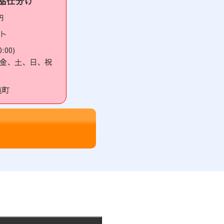
品仕分け
円
ト
:00)
金、土、日、祝
惠町