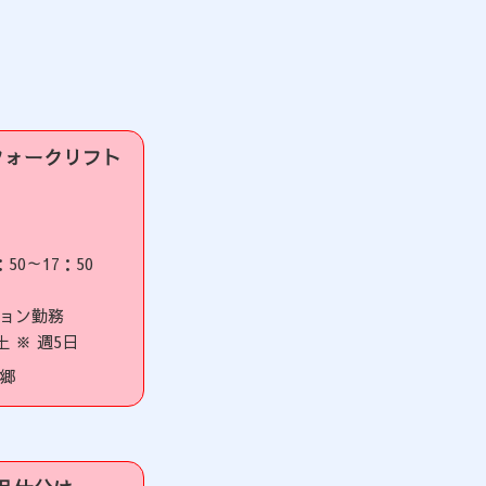
フォークリフト
：50～17：50
ョン勤務
土 ※ 週5日
郷