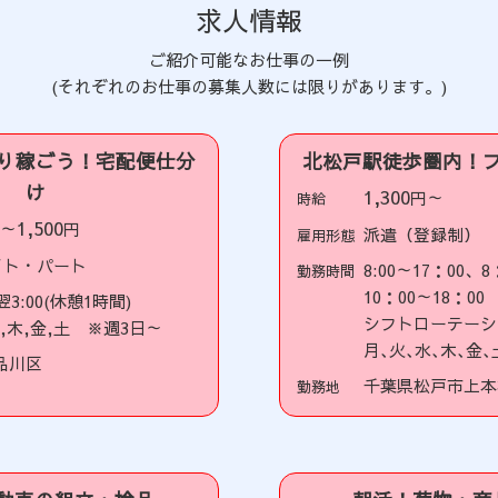
求人情報
ご紹介可能なお仕事の一例
(それぞれのお仕事の募集人数には限りがあります。)
り稼ごう！宅配便仕分
北松戸駅徒歩圏内！
け
1,300
円～
時給
1,500
円～
円
派遣（登録制）
雇用形態
イト・パート
8:00～17：00、8
勤務時間
10：00～18：00
～翌3:00(休憩1時間)
シフトローテーシ
水,木,金,土 ※週3日～
月､火､水､木､金､
品川区
千葉県松戸市上本
勤務地