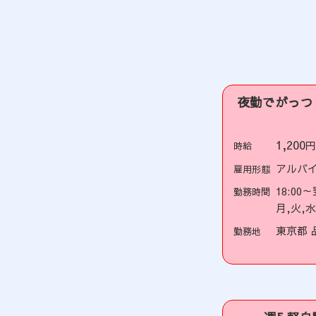
夜勤でがっつ
1,200
時給
アルバ
雇用形態
18:00
勤務時間
月,火,
東京都 
勤務地