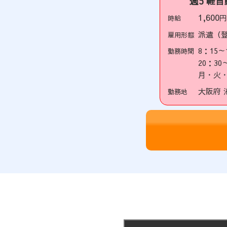
週5 軽
1,600
時給
派遣（
雇用形態
8：15～
勤務時間
20：30
月・火・
大阪府 
勤務地