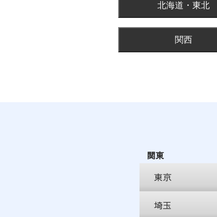
北海道・東北
関西
関東
東京
埼玉
ジョブ+センター新宿