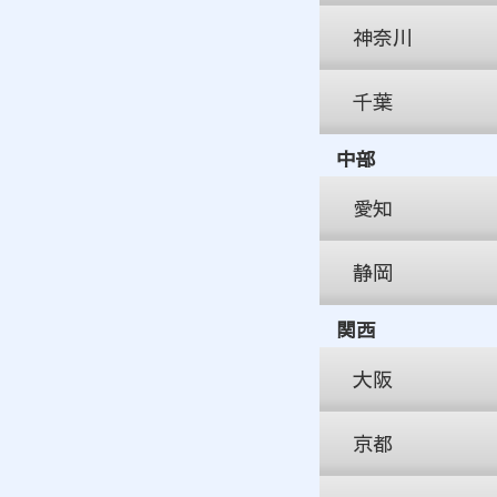
アクセス：新宿駅南
神奈川
ジョブ+センター大宮
ジョブ+センター秋葉原
アクセス：大宮駅か
アクセス：秋葉原駅
千葉
ジョブ+センター横浜
ジョブ+センター川越
アクセス：横浜駅か
ジョブ+センター蒲田
アクセス：川越駅か
中部
ジョブ+センター船橋
アクセス：蒲田駅か
ジョブ+センター本厚木
アクセス：船橋駅か
愛知
アクセス：本厚木駅
ジョブ+センターXフロ
ジョブ+センター柏
アクセス：南砂町駅
静岡
ジョブ+センター名古屋
アクセス：柏駅から
ジョブ+センター立川
アクセス：名古屋駅
関西
アクセス：立川駅か
ジョブ+センター静岡
アクセス：静岡駅か
大阪
京都
ジョブ+センター梅田
アクセス：大阪駅か