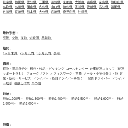
岐阜県
静岡県
愛知県
三重県
滋賀県
京都府
大阪府
兵庫県
奈良県
和歌山県
鳥取県
島根県
岡山県
広島県
山口県
徳島県
香川県
愛媛県
高知県
福岡県
佐賀県
長崎県
熊本県
大分県
宮崎県
鹿児島県
沖縄県
勤務形態：
昼勤
夕勤
夜勤
短時間
早朝勤
期間：
1ヶ月未満
2ヶ月以内
3ヶ月以内
長期
職種：
荷物・商品仕分け
梱包・検品・ピッキング
コールセンター
台車配達スタッフ（配達
サポート含む）
フォークリフト
オフィスワーク・事務
メール・小物仕分け・他
営
業・販売・サービス
ドライバー（軽四ドライバーを除く）
軽四ドライバー
ドライバ
ー助手
引越し作業
その他
時給：
時給1,200円～
時給1,300円～
時給1,400円～
時給1,500円～
時給1,600円～
時給
1,800円～
時給2,000円～
特徴：